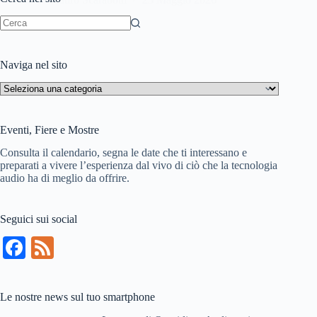
Nessun
risultato
Naviga nel sito
Naviga
nel
sito
Eventi, Fiere e Mostre
Consulta il calendario, segna le date che ti interessano e
preparati a vivere l’esperienza dal vivo di ciò che la tecnologia
audio ha di meglio da offrire.
Seguici sui social
Fa
Fe
ce
ed
bo
Le nostre news sul tuo smartphone
ok