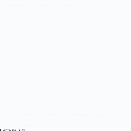
I vinili distorcono avvicinandosi all'etichetta? Scopri
cos'è l'Inner Groove Distortion, da cosa dipende e
come limitarla con pochi accorgimenti mirati.
Cerca nel sito
Mauro Scarabotti
23 Maggio 2026