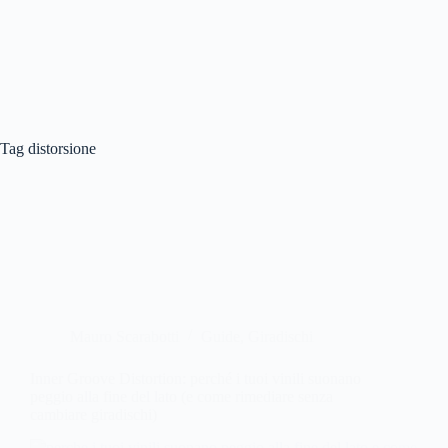
Tag
distorsione
Mauro Scarabotti
Guide
,
Giradischi
Inner Groove Distortion: perché i tuoi vinili suonano
peggio alla fine del lato (e come rimediare senza
cambiare giradischi)