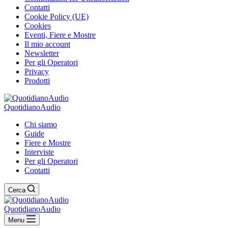
Contatti
Cookie Policy (UE)
Cookies
Eventi, Fiere e Mostre
Il mio account
Newsletter
Per gli Operatori
Privacy
Prodotti
QuotidianoAudio
Chi siamo
Guide
Fiere e Mostre
Interviste
Per gli Operatori
Contatti
Cerca
QuotidianoAudio
Menu