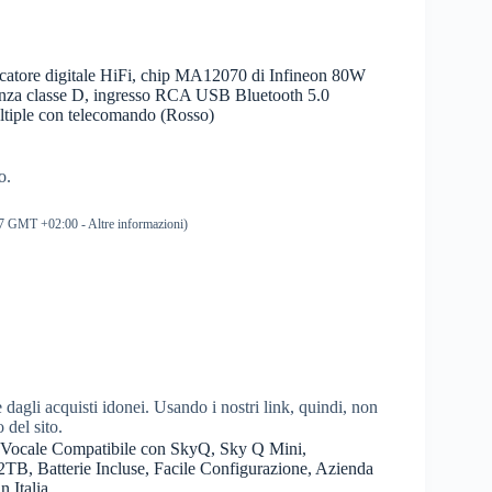
atore digitale HiFi, chip MA12070 di Infineon 80W
tenza classe D, ingresso RCA USB Bluetooth 5.0
iple con telecomando (Rosso)
o.
:37 GMT +02:00 -
Altre informazioni
)
dagli acquisti idonei. Usando i nostri link, quindi, non
o del sito.
Vocale Compatibile con SkyQ, Sky Q Mini,
2TB, Batterie Incluse, Facile Configurazione, Azienda
n Italia