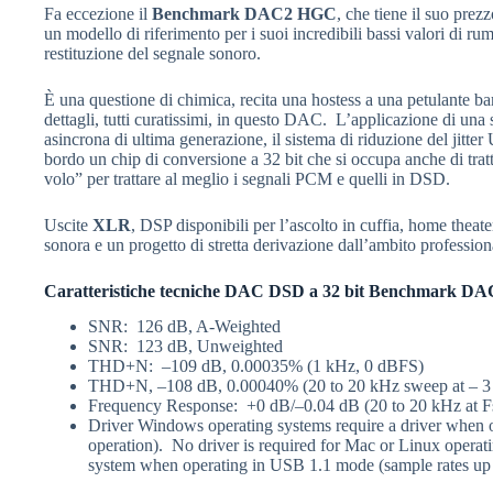
Fa eccezione il
Benchmark DAC2 HGC
, che tiene il suo pre
un modello di riferimento per i suoi incredibili bassi valori di rum
restituzione del segnale sonoro.
È una questione di chimica, recita una hostess a una petulante ba
dettagli, tutti curatissimi, in questo DAC. L’applicazione di una se
asincrona di ultima generazione, il sistema di riduzione del jitte
bordo un chip di conversione a 32 bit che si occupa anche di trat
volo” per trattare al meglio i segnali PCM e quelli in DSD.
Uscite
XLR
, DSP disponibili per l’ascolto in cuffia, home theate
sonora e un progetto di stretta derivazione dall’ambito profe
Caratteristiche tecniche DAC DSD a 32 bit Benchmark 
SNR: 126 dB, A-Weighted
SNR: 123 dB, Unweighted
THD+N: –109 dB, 0.00035% (1 kHz, 0 dBFS)
THD+N, –108 dB, 0.00040% (20 to 20 kHz sweep at – 
Frequency Response: +0 dB/–0.04 dB (20 to 20 kHz at 
Driver Windows operating systems require a driver when 
operation). No driver is required for Mac or Linux operati
system when operating in USB 1.1 mode (sample rates up