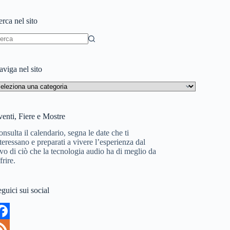
rca nel sito
essun
sultato
viga nel sito
aviga
l
to
enti, Fiere e Mostre
nsulta il calendario, segna le date che ti
teressano e preparati a vivere l’esperienza dal
vo di ciò che la tecnologia audio ha di meglio da
frire.
guici sui social