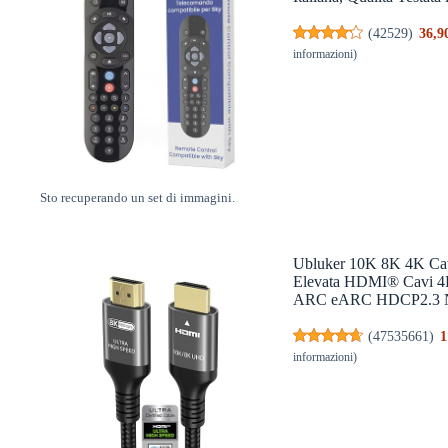
(
42529
)
36,9
informazioni
)
Sto recuperando un set di immagini.
Ubluker 10K 8K 4K Cav
Elevata HDMI® Cavi 
ARC eARC HDCP2.3 Net
(
47535661
)
1
informazioni
)