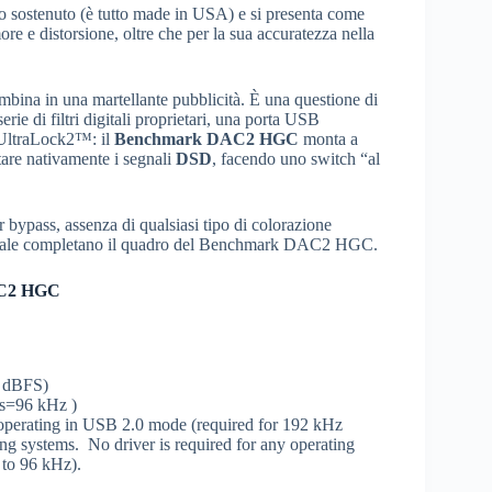
zzo sostenuto (è tutto made in USA) e si presenta come
ore e distorsione, oltre che per la sua accuratezza nella
mbina in una martellante pubblicità. È una questione di
rie di filtri digitali proprietari, una porta USB
r UltraLock2™: il
Benchmark DAC2 HGC
monta a
tare nativamente i segnali
DSD
, facendo uno switch “al
r bypass, assenza di qualsiasi tipo di colorazione
ssionale completano il quadro del Benchmark DAC2 HGC.
DAC2 HGC
3 dBFS)
Fs=96 kHz )
operating in USB 2.0 mode (required for 192 kHz
ng systems. No driver is required for any operating
 to 96 kHz).