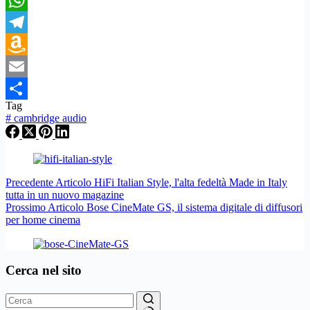
WhatsApp
Telegram
Amazon
Wish
Email
Tag
List
Condividi
#
cambridge audio
Precedente
Articolo
HiFi Italian Style, l'alta fedeltà Made in Italy
tutta in un nuovo magazine
Prossimo
Articolo
Bose CineMate GS, il sistema digitale di diffusori
per home cinema
Cerca nel sito