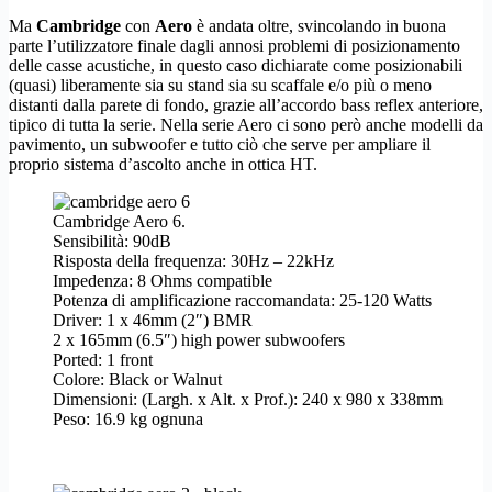
Ma
Cambridge
con
Aero
è andata oltre, svincolando in buona
parte l’utilizzatore finale dagli annosi problemi di posizionamento
delle casse acustiche, in questo caso dichiarate come posizionabili
(quasi) liberamente sia su stand sia su scaffale e/o più o meno
distanti dalla parete di fondo, grazie all’accordo bass reflex anteriore,
tipico di tutta la serie. Nella serie Aero ci sono però anche modelli da
pavimento, un subwoofer e tutto ciò che serve per ampliare il
proprio sistema d’ascolto anche in ottica HT.
Cambridge Aero 6.
Sensibilità: 90dB
Risposta della frequenza: 30Hz – 22kHz
Impedenza: 8 Ohms compatible
Potenza di amplificazione raccomandata: 25-120 Watts
Driver: 1 x 46mm (2″) BMR
2 x 165mm (6.5″) high power subwoofers
Ported: 1 front
Colore: Black or Walnut
Dimensioni: (Largh. x Alt. x Prof.): 240 x 980 x 338mm
Peso: 16.9 kg ognuna