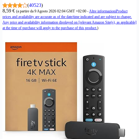
(
40523
)
8,59 €
(a partire da 9 Agosto 2026 02:04 GMT +02:00 -
Altre informazioni
Product
prices and availability are accurate as of the date/time indicated and are subject to change.
Any price and availability information displayed on [relevant Amazon Site(s), as applicable]
at the time of purchase will apply to the purchase of this product.
)