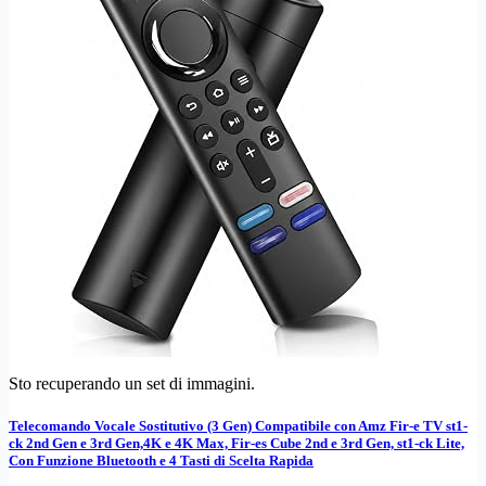
Sto recuperando un set di immagini.
Telecomando Vocale Sostitutivo (3 Gen) Compatibile con Amz Fir-e TV st1-
ck 2nd Gen e 3rd Gen,4K e 4K Max, Fir-es Cube 2nd e 3rd Gen, st1-ck Lite,
Con Funzione Bluetooth e 4 Tasti di Scelta Rapida