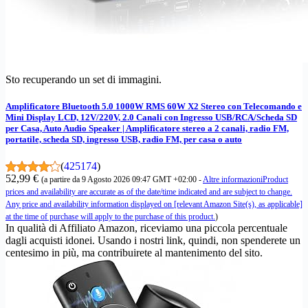
Sto recuperando un set di immagini.
Amplificatore Bluetooth 5.0 1000W RMS 60W X2 Stereo con Telecomando e
Mini Display LCD, 12V/220V, 2.0 Canali con Ingresso USB/RCA/Scheda SD
per Casa, Auto Audio Speaker | Amplificatore stereo a 2 canali, radio FM,
portatile, scheda SD, ingresso USB, radio FM, per casa o auto
(
425174
)
52,99 €
(a partire da 9 Agosto 2026 09:47 GMT +02:00 -
Altre informazioni
Product
prices and availability are accurate as of the date/time indicated and are subject to change.
Any price and availability information displayed on [relevant Amazon Site(s), as applicable]
at the time of purchase will apply to the purchase of this product.
)
In qualità di Affiliato Amazon, riceviamo una piccola percentuale
dagli acquisti idonei. Usando i nostri link, quindi, non spenderete un
centesimo in più, ma contribuirete al mantenimento del sito.