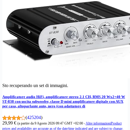
Sto recuperando un set di immagini.
Amplificatore audio HiFi, amplificatore stereo 2.1 CH, RMS 20 Wx2+40 W
ST-838 con uscita subwoofer, classe D mini amplificatore digitale con AUX
per casa, altoparlante auto, nero (con adattatore di
(
425204
)
29,99 €
(a partire da 9 Agosto 2026 09:47 GMT +02:00 -
Altre informazioni
Product
prices and availability are accurate as of the date/time indicated and are subject to change.