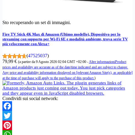
Sto recuperando un set di immagini.
Fire TV Stick 4K Max di Amazon (Ultimo modello), Dispositivo per lo
streaming con supporto per Wi-Fi 6E e modalità ambiente, trova serie TV
più velocemente con Alexa+
(
47525037
)
79,99 €
(a partire da 9 Agosto 2026 02:04 GMT +02:00 -
Altre informazioni
Product
prices and availability are accurate as of the date/time indicated and are subject to change.
Any price and availability information displayed on [relevant Amazon Site(s), as applicable]
at the time of purchase will apply to the purchase of this product.
)
Condividi sui social network:
Facebook
Twitter
Pinterest