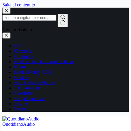
Salta al contenuto
Nessun risultato
Cart
Checkout
Chi siamo
Confirmation for Unsubscribtion
Contatti
Cookie Policy (UE)
Cookies
Eventi, Fiere e Mostre
Il mio account
Newsletter
Per gli Operatori
Privacy
Prodotti
QuotidianoAudio