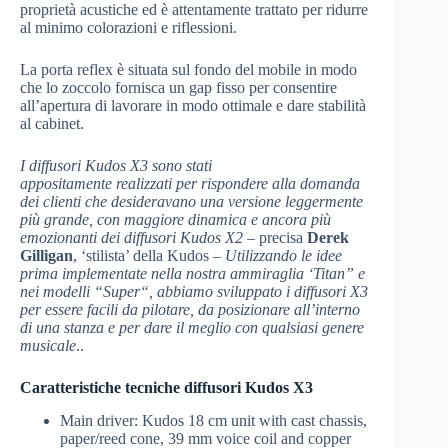
proprietà acustiche ed è attentamente trattato per ridurre
al minimo colorazioni e riflessioni.
La porta reflex è situata sul fondo del mobile in modo
che lo zoccolo fornisca un gap fisso per consentire
all’apertura di lavorare in modo ottimale e dare stabilità
al cabinet.
I diffusori Kudos X3 sono stati
appositamente realizzati per rispondere alla domanda
dei clienti che desideravano una versione leggermente
più grande, con maggiore dinamica e ancora più
emozionanti dei diffusori Kudos X2
– precisa
Derek
Gilligan
, ‘stilista’ della Kudos –
Utilizzando le idee
prima implementate nella nostra ammiraglia ‘Titan” e
nei modelli “Super“, abbiamo sviluppato i diffusori X3
per essere facili da pilotare, da posizionare all’interno
di una stanza e per dare il meglio con qualsiasi genere
musicale
..
Caratteristiche tecniche diffusori Kudos X3
Main driver: Kudos 18 cm unit with cast chassis,
paper/reed cone, 39 mm voice coil and copper