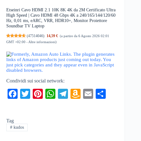
Etseinri Cavo HDMI 2.1 10K 8K 4K da 2M Certificato Ultra
High Speed | Cavo HDMI 48 Gbps 4K a 240/165/144/120/60
Hz, 0,01 ms, eARC, VRR, HDR10+, Monitor Proiettore
Soundbar TV Laptop
(
47514046
)
14,59 €
(a partire da 6 Agosto 2026 02:01
GMT +02:00 -
Altre informazioni
)
Condividi sui social network:
Fa
T
Pi
W
Te
A
E
C
ce
wi
nt
ha
le
m
m
on
bo
tte
er
ts
gr
az
ail
di
Tag
ok
r
es
A
a
on
vi
#
kudos
t
pp
m
W
di