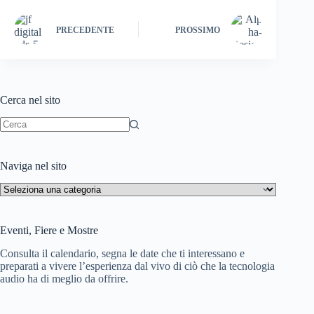
is
h
PRECEDENTE
PROSSIMO
Li
st
Cerca nel sito
Nessun
risultato
Naviga nel sito
Naviga
nel
sito
Eventi, Fiere e Mostre
Consulta il calendario, segna le date che ti interessano e
preparati a vivere l’esperienza dal vivo di ciò che la tecnologia
audio ha di meglio da offrire.