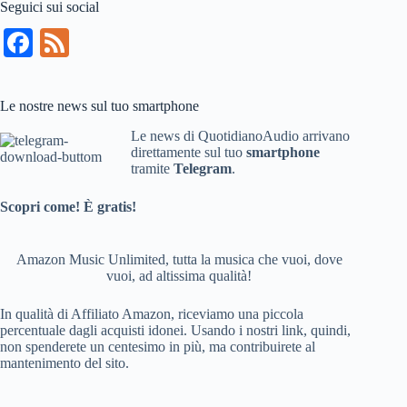
Seguici sui social
Fa
Fe
ce
ed
bo
Le nostre news sul tuo smartphone
ok
Le news di QuotidianoAudio arrivano
direttamente sul tuo
smartphone
tramite
Telegram
.
Scopri come! È gratis!
Amazon Music Unlimited, tutta la musica che vuoi, dove
vuoi, ad altissima qualità!
In qualità di Affiliato Amazon, riceviamo una piccola
percentuale dagli acquisti idonei. Usando i nostri link, quindi,
non spenderete un centesimo in più, ma contribuirete al
mantenimento del sito.