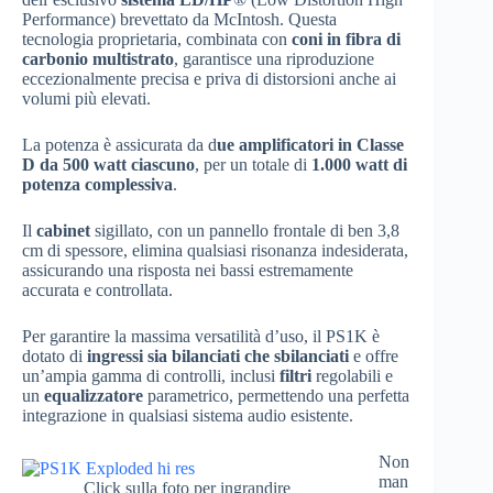
Performance) brevettato da McIntosh. Questa
tecnologia proprietaria, combinata con
coni in fibra di
carbonio multistrato
, garantisce una riproduzione
eccezionalmente precisa e priva di distorsioni anche ai
volumi più elevati.
La potenza è assicurata da d
ue amplificatori in Classe
D da 500 watt ciascuno
, per un totale di
1.000 watt di
potenza complessiva
.
Il
cabinet
sigillato, con un pannello frontale di ben 3,8
cm di spessore, elimina qualsiasi risonanza indesiderata,
assicurando una risposta nei bassi estremamente
accurata e controllata.
Per garantire la massima versatilità d’uso, il PS1K è
dotato di
ingressi sia bilanciati che sbilanciati
e offre
un’ampia gamma di controlli, inclusi
filtri
regolabili e
un
equalizzatore
parametrico, permettendo una perfetta
integrazione in qualsiasi sistema audio esistente.
Non
man
Click sulla foto per ingrandire