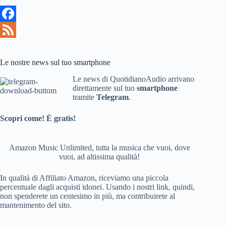
F
a
F
c
e
Le nostre news sul tuo smartphone
e
e
Le news di QuotidianoAudio arrivano
direttamente sul tuo
smartphone
b
d
tramite
Telegram
.
o
Scopri come! È gratis!
o
k
Amazon Music Unlimited, tutta la musica che vuoi, dove
vuoi, ad altissima qualità!
In qualità di Affiliato Amazon, riceviamo una piccola
percentuale dagli acquisti idonei. Usando i nostri link, quindi,
non spenderete un centesimo in più, ma contribuirete al
mantenimento del sito.