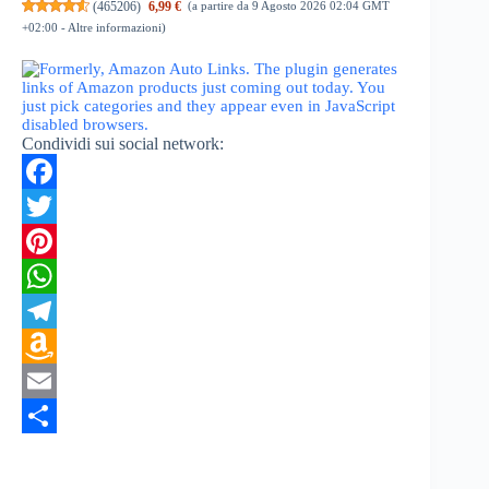
(
465206
)
6,99 €
(a partire da 9 Agosto 2026 02:04 GMT
+02:00 -
Altre informazioni
)
Condividi sui social network:
F
a
T
c
w
P
e
i
i
W
b
t
n
h
T
o
t
t
a
e
A
o
e
e
t
l
m
E
k
r
r
s
e
a
m
C
e
A
g
z
a
o