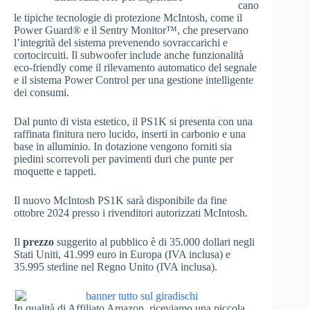
cano
le tipiche tecnologie di protezione McIntosh, come il
Power Guard® e il Sentry Monitor™, che preservano
l’integrità del sistema prevenendo sovraccarichi e
cortocircuiti. Il subwoofer include anche funzionalità
eco-friendly come il rilevamento automatico del segnale
e il sistema Power Control per una gestione intelligente
dei consumi.
Dal punto di vista estetico, il PS1K si presenta con una
raffinata finitura nero lucido, inserti in carbonio e una
base in alluminio. In dotazione vengono forniti sia
piedini scorrevoli per pavimenti duri che punte per
moquette e tappeti.
Il nuovo McIntosh PS1K sarà disponibile da fine
ottobre 2024 presso i rivenditori autorizzati McIntosh.
Il
prezzo
suggerito al pubblico è di 35.000 dollari negli
Stati Uniti, 41.999 euro in Europa (IVA inclusa) e
35.995 sterline nel Regno Unito (IVA inclusa).
In qualità di Affiliato Amazon, riceviamo una piccola