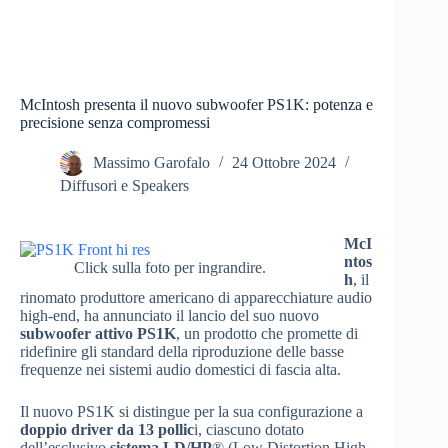
McIntosh presenta il nuovo subwoofer PS1K: potenza e
precisione senza compromessi
Massimo Garofalo
24 Ottobre 2024
Diffusori e Speakers
McI
ntos
Click sulla foto per ingrandire.
h
, il
rinomato produttore americano di apparecchiature audio
high-end, ha annunciato il lancio del suo nuovo
subwoofer attivo PS1K
, un prodotto che promette di
ridefinire gli standard della riproduzione delle basse
frequenze nei sistemi audio domestici di fascia alta.
Il nuovo PS1K si distingue per la sua configurazione a
doppio driver da 13 pollic
i, ciascuno dotato
dell’esclusivo
sistema LD/HP
® (Low Distortion High