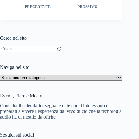
PRECEDENTE
PROSSIMO
s
p
r
o
i
n
t
p
a
n
l
d
m
W
i
Cerca nel sito
i
v
s
i
Nessun
h
d
risultato
Naviga nel sito
L
i
Naviga
i
nel
sito
s
Eventi, Fiere e Mostre
t
Consulta il calendario, segna le date che ti interessano e
preparati a vivere l’esperienza dal vivo di ciò che la tecnologia
audio ha di meglio da offrire.
Seguici sui social