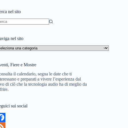
rca nel sito
essun
sultato
viga nel sito
aviga
l
to
enti, Fiere e Mostre
nsulta il calendario, segna le date che ti
teressano e preparati a vivere l’esperienza dal
vo di ciò che la tecnologia audio ha di meglio da
frire.
guici sui social