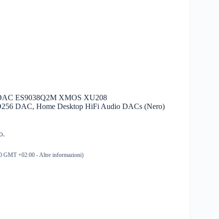
 DAC ES9038Q2M XMOS XU208
256 DAC, Home Desktop HiFi Audio DACs (Nero)
o.
:20 GMT +02:00 -
Altre informazioni
)