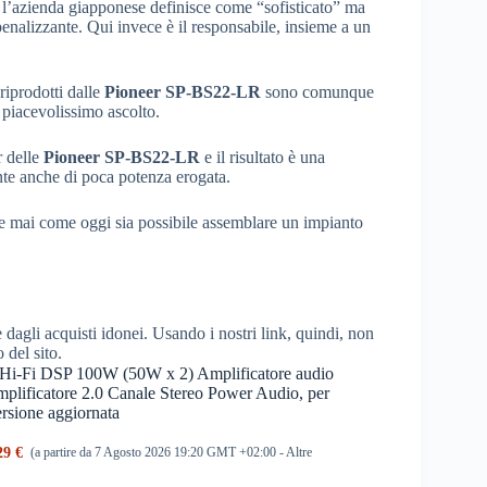
 l’azienda giapponese definisce come “sofisticato” ma
penalizzante. Qui invece è il responsabile, insieme a un
riprodotti dalle
Pioneer SP-BS22-LR
sono comunque
n piacevolissimo ascolto.
r delle
Pioneer SP-BS22-LR
e il risultato è una
nte anche di poca potenza erogata.
mai come oggi sia possibile assemblare un impianto
dagli acquisti idonei. Usando i nostri link, quindi, non
o del sito.
i-Fi DSP 100W (50W x 2) Amplificatore audio
amplificatore 2.0 Canale Stereo Power Audio, per
ersione aggiornata
29 €
(a partire da 7 Agosto 2026 19:20 GMT +02:00 -
Altre