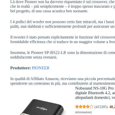
Là dove Pioneer non ha davvero risparmiato è sul crossover, che
che in realtà – più semplicemente – è troppo spesso trascurato e 
bel progetto, di una cassa acustica ben suonante.
I 4 pollici del woofer non possono certo fare miracoli, ma i bassi 
puliti, mai slabbrati e sufficientemente profondi per assicurare u
Il tweeter è stato pensato esplicitamente in funzione del crossove
formidabile efficienza che si traduce in un maggior volume a fro
Insomma, le Pioneer SP-BS22-LR sono la dimostrazione di come 
soddisfacente senza svenarsi.
Produttore:
PIONEER
In qualità di Affiliato Amazon, riceviamo una piccola percentuale 
spenderete un centesimo in più, ma contribuirete al manteniment
Nobsound NS-10G Pro H
digitale Bluetooth 4.2, 
altoparlanti domestici, v
(
415205
)
48,
informazioni
)