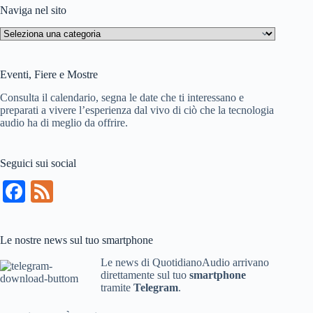
Naviga nel sito
Naviga
nel
sito
Eventi, Fiere e Mostre
Consulta il calendario, segna le date che ti interessano e
preparati a vivere l’esperienza dal vivo di ciò che la tecnologia
audio ha di meglio da offrire.
Seguici sui social
Fa
Fe
ce
ed
bo
Le nostre news sul tuo smartphone
ok
Le news di QuotidianoAudio arrivano
direttamente sul tuo
smartphone
tramite
Telegram
.