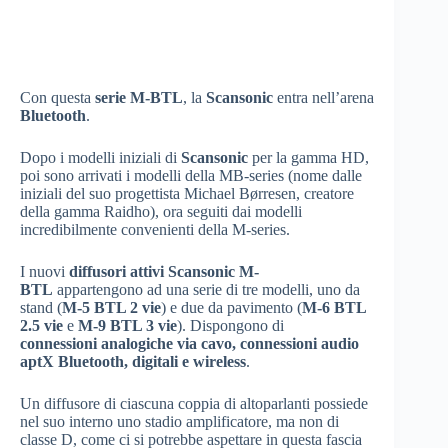
Con questa
serie M-BTL
, la
Scansonic
entra nell’arena
Bluetooth
.
Dopo i modelli iniziali di
Scansonic
per la gamma HD,
poi sono arrivati i modelli della MB-series (nome dalle
iniziali del suo progettista Michael Børresen, creatore
della gamma Raidho), ora seguiti dai modelli
incredibilmente convenienti della M-series.
I nuovi
diffusori attivi Scansonic M-
BTL
appartengono ad una serie di tre modelli, uno da
stand (
M-5 BTL 2 vie
) e due da pavimento (
M-6 BTL
2.5 vie
e
M-9 BTL 3 vie
). Dispongono di
connessioni analogiche via cavo, connessioni audio
aptX Bluetooth, digitali e wireless
.
Un diffusore di ciascuna coppia di altoparlanti possiede
nel suo interno uno stadio amplificatore, ma non di
classe D, come ci si potrebbe aspettare in questa fascia