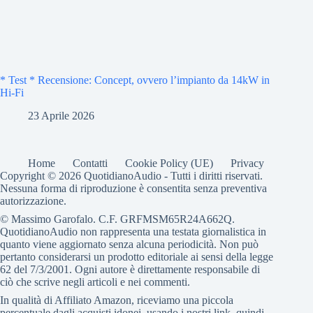
* Test * Recensione: Concept, ovvero l’impianto da 14kW in
Hi-Fi
23 Aprile 2026
Home
Contatti
Cookie Policy (UE)
Privacy
Copyright © 2026 QuotidianoAudio - Tutti i diritti riservati.
Nessuna forma di riproduzione è consentita senza preventiva
autorizzazione.
© Massimo Garofalo. C.F. GRFMSM65R24A662Q.
QuotidianoAudio non rappresenta una testata giornalistica in
quanto viene aggiornato senza alcuna periodicità. Non può
pertanto considerarsi un prodotto editoriale ai sensi della legge
62 del 7/3/2001. Ogni autore è direttamente responsabile di
ciò che scrive negli articoli e nei commenti.
In qualità di Affiliato Amazon, riceviamo una piccola
percentuale dagli acquisti idonei. usando i nostri link, quindi,