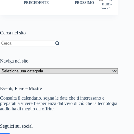
i
v
PRECEDENTE
PROSSIMO
s
i
h
d
L
i
Cerca nel sito
i
Nessun
s
risultato
t
Naviga nel sito
Naviga
nel
sito
Eventi, Fiere e Mostre
Consulta il calendario, segna le date che ti interessano e
preparati a vivere l’esperienza dal vivo di ciò che la tecnologia
audio ha di meglio da offrire.
Seguici sui social