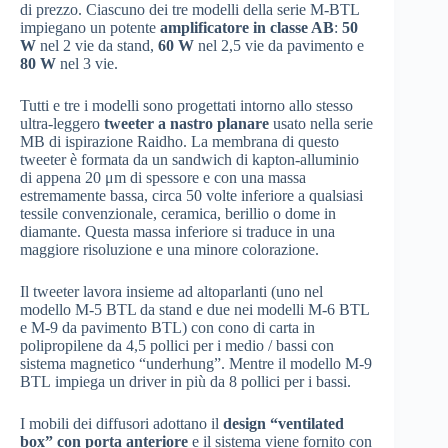
di prezzo. Ciascuno dei tre modelli della serie M-BTL
impiegano un potente
amplificatore in classe AB
:
50
W
nel 2 vie da stand,
60 W
nel 2,5 vie da pavimento e
80 W
nel 3 vie.
Tutti e tre i modelli sono progettati intorno allo stesso
ultra-leggero
tweeter a nastro planare
usato nella serie
MB di ispirazione Raidho. La membrana di questo
tweeter è formata da un sandwich di kapton-alluminio
di appena 20 μm di spessore e con una massa
estremamente bassa, circa 50 volte inferiore a qualsiasi
tessile convenzionale, ceramica, berillio o dome in
diamante. Questa massa inferiore si traduce in una
maggiore risoluzione e una minore colorazione.
Il tweeter lavora insieme ad altoparlanti (uno nel
modello M-5 BTL da stand e due nei modelli M-6 BTL
e M-9 da pavimento BTL) con cono di carta in
polipropilene da 4,5 pollici per i medio / bassi con
sistema magnetico “underhung”. Mentre il modello M-9
BTL impiega un driver in più da 8 pollici per i bassi.
I mobili dei diffusori adottano il
design “ventilated
box” con porta anteriore
e il sistema viene fornito con