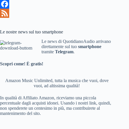
F
a
F
c
e
Le nostre news sul tuo smartphone
e
e
Le news di QuotidianoAudio arrivano
direttamente sul tuo
smartphone
b
d
tramite
Telegram
.
o
Scopri come! È gratis!
o
k
Amazon Music Unlimited, tutta la musica che vuoi, dove
vuoi, ad altissima qualità!
In qualità di Affiliato Amazon, riceviamo una piccola
percentuale dagli acquisti idonei. Usando i nostri link, quindi,
non spenderete un centesimo in più, ma contribuirete al
mantenimento del sito.