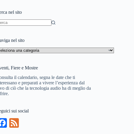
rca nel sito
essun
sultato
viga nel sito
aviga
l
to
enti, Fiere e Mostre
nsulta il calendario, segna le date che ti
teressano e preparati a vivere l’esperienza dal
vo di ciò che la tecnologia audio ha di meglio da
frire.
guici sui social
Fa
Fe
ce
ed