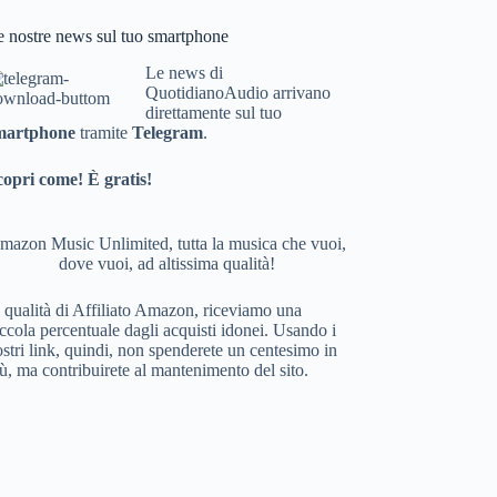
bo
e nostre news sul tuo smartphone
ok
Le news di
QuotidianoAudio arrivano
direttamente sul tuo
martphone
tramite
Telegram
.
copri come! È gratis!
mazon Music Unlimited, tutta la musica che vuoi,
dove vuoi, ad altissima qualità!
 qualità di Affiliato Amazon, riceviamo una
ccola percentuale dagli acquisti idonei. Usando i
stri link, quindi, non spenderete un centesimo in
ù, ma contribuirete al mantenimento del sito.