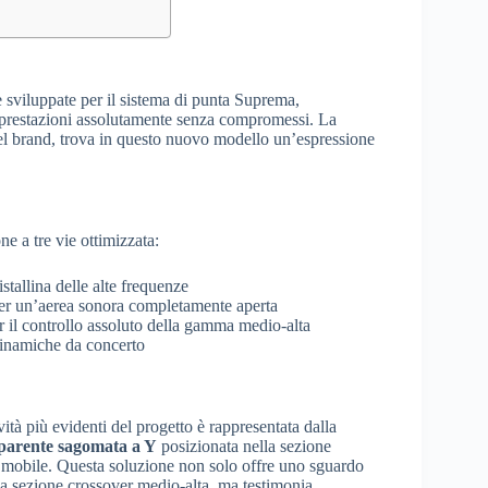
e sviluppate per il sistema di punta Suprema,
prestazioni assolutamente senza compromessi. La
del brand, trova in questo nuovo modello un’espressione
e a tre vie ottimizzata:
istallina delle alte frequenze
per un’aerea sonora completamente aperta
er il controllo assoluto della gamma medio-alta
inamiche da concerto
ità più evidenti del progetto è rappresentata dalla
sparente sagomata a Y
posizionata nella sezione
 mobile. Questa soluzione non solo offre uno sguardo
la sezione crossover medio-alta, ma testimonia