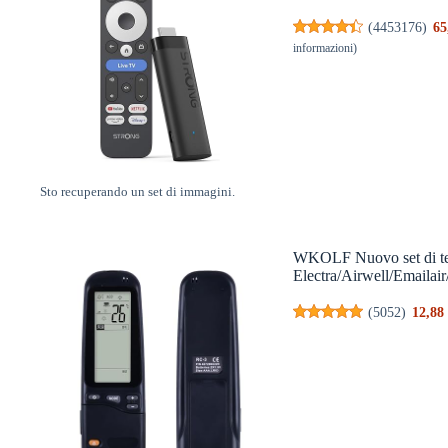
(
4453176
)
65
informazioni
)
Sto recuperando un set di immagini.
WKOLF Nuovo set di tel
Electra/Airwell/Emailai
(
5052
)
12,88