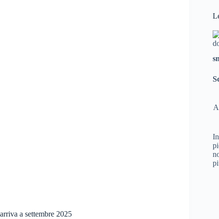
L
s
S
A
In
pi
no
pi
 arriva a settembre 2025