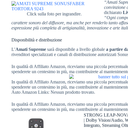
“Amati Supre
convinzione c
dichiarato
Li
Click sulla foto per ingrandire.
“Ogni compone
carattere sonoro del diffusore, ma anche per renderlo tanto affa
espressione più completa di artigianalità, innovazione e arte ital
Disponibilità e distribuzione
L’
Amati Supreme
sarà disponibile a livello globale
a partire d
rivenditori specializzati e canali di distribuzione autorizzati Sonus
In qualità di Affiliato Amazon, riceviamo una piccola percentuale 
spenderete un centesimo in più, ma contribuirete al manteniment
In qualità di Affiliato Amazon, riceviamo una piccola percentuale 
spenderete un centesimo in più, ma contribuirete al manteniment
Auto Amazon Links: Nessun prodotto trovato.
In qualità di Affiliato Amazon, riceviamo una piccola percentuale 
spenderete un centesimo in più, ma contribuirete al manteniment
STRONG LEAP-NOVA-X
| Dolby Vision/Audio, 
Integrato, Streaming Ol