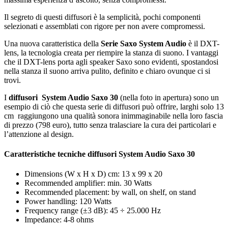
Il segreto di questi diffusori è la semplicità, pochi componenti
selezionati e assemblati con rigore per non avere compromessi.
Una nuova caratteristica della
Serie Saxo System Audio
è il DXT-
lens, la tecnologia creata per riempire la stanza di suono. I vantaggi
che il DXT-lens porta agli speaker Saxo sono evidenti, spostandosi
nella stanza il suono arriva pulito, definito e chiaro ovunque ci si
trovi.
I
diffusori System Audio Saxo 30
(nella foto in apertura) sono un
esempio di ciò che questa serie di diffusori può offrire,
larghi solo 13
cm raggiungono una qualità sonora inimmaginabile nella loro fascia
di prezzo (798 euro), tutto senza tralasciare la cura dei particolari e
l’attenzione al design.
Caratteristiche tecniche diffusori System Audio Saxo 30
Dimensions (W x H x D) cm: 13 x 99 x 20
Recommended amplifier: min. 30 Watts
Recommended placement: by wall, on shelf, on stand
Power handling: 120 Watts
Frequency range (±3 dB): 45 ÷ 25.000 Hz
Impedance: 4-8 ohms