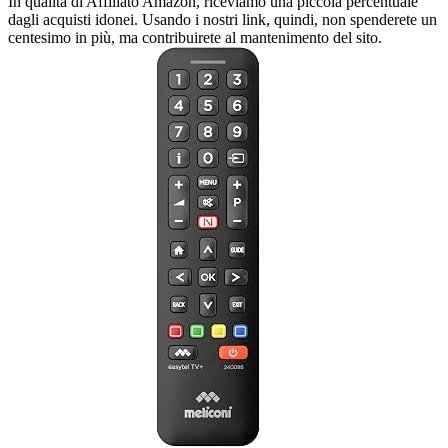
In qualità di Affiliato Amazon, riceviamo una piccola percentuale
dagli acquisti idonei. Usando i nostri link, quindi, non spenderete un
centesimo in più, ma contribuirete al mantenimento del sito.