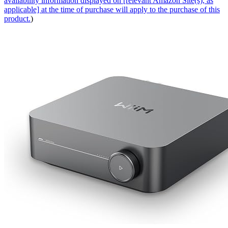
availability information displayed on [relevant Amazon Site(s), as
applicable] at the time of purchase will apply to the purchase of this
product.
)