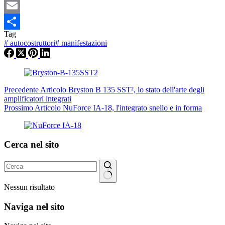
Amazon
Wish
Email
Tag
List
Condividi
#
autocostruttori
#
manifestazioni
Precedente
Articolo
Bryston B 135 SST², lo stato dell'arte degli
amplificatori integrati
Prossimo
Articolo
NuForce IA-18, l'integrato snello e in forma
Cerca nel sito
Nessun risultato
Naviga nel sito