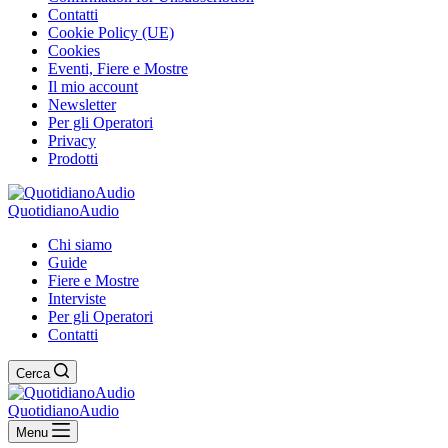
Contatti
Cookie Policy (UE)
Cookies
Eventi, Fiere e Mostre
Il mio account
Newsletter
Per gli Operatori
Privacy
Prodotti
QuotidianoAudio
Chi siamo
Guide
Fiere e Mostre
Interviste
Per gli Operatori
Contatti
Cerca
QuotidianoAudio
Menu