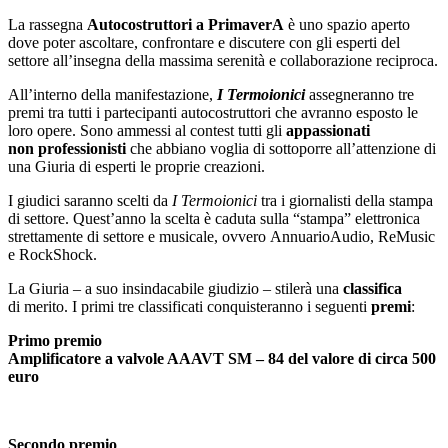
La rassegna
Autocostruttori a PrimaverA
è uno spazio aperto
dove poter ascoltare, confrontare e discutere con gli esperti del
settore all’insegna della massima serenità e collaborazione reciproca.
All’interno della manifestazione,
I Termoionici
assegneranno tre
premi tra tutti i partecipanti autocostruttori che avranno esposto le
loro opere. Sono ammessi al contest tutti gli
appassionati
non professionisti
che abbiano voglia di sottoporre all’attenzione di
una Giuria di esperti le proprie creazioni.
I giudici saranno scelti da
I Termoionici
tra i giornalisti della stampa
di settore. Quest’anno la scelta è caduta sulla “stampa” elettronica
strettamente di settore e musicale, ovvero AnnuarioAudio, ReMusic
e RockShock.
La Giuria – a suo insindacabile giudizio – stilerà una
classifica
di merito. I primi tre classificati conquisteranno i seguenti
premi
:
Primo premio
Amplificatore a valvole AAAVT SM – 84 del valore di circa 500
euro
Secondo premio