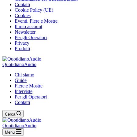
Contatti
Cookie Policy (UE)
Cookies
Eventi, Fiere e Mostre
Il mio account
Newsletter
Per gli Operatori
Privacy
Prodotti
QuotidianoAudio
Chi siamo
Guide
Fiere e Mostre
Interviste
Per gli Operatori
Contatti
Cerca
QuotidianoAudio
Menu