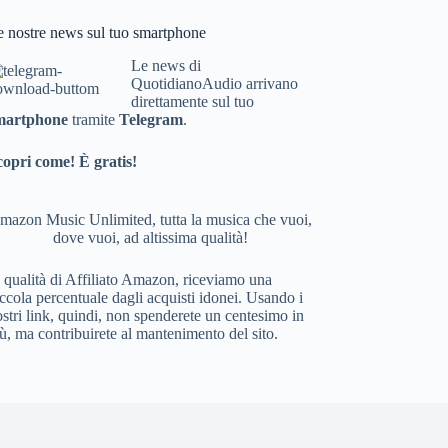
bo
e nostre news sul tuo smartphone
ok
Le news di
QuotidianoAudio arrivano
direttamente sul tuo
martphone
tramite
Telegram
.
copri come! È gratis!
mazon Music Unlimited, tutta la musica che vuoi,
dove vuoi, ad altissima qualità!
 qualità di Affiliato Amazon, riceviamo una
ccola percentuale dagli acquisti idonei. Usando i
stri link, quindi, non spenderete un centesimo in
ù, ma contribuirete al mantenimento del sito.