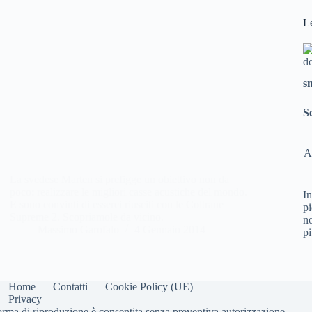
L
s
S
A
La svedese Marten si prefigge un obiettivo non da
poco: realizzare le migliori casse acustiche del mondo.
In
E sono convinti di esserci riusciti con le Coltrane
pi
Supreme 2. Scopriamole da vicino.
no
Massimo Garofalo
4 Gennaio 2014
pi
Home
Contatti
Cookie Policy (UE)
Privacy
forma di riproduzione è consentita senza preventiva autorizzazione.