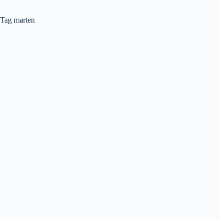
Tag
marten
Giona Orlandi
Test, prove e recensioni
High End Vienna 2026: report (parte 5, Innuos )