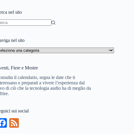
rca nel sito
essun
sultato
viga nel sito
aviga
l
to
enti, Fiere e Mostre
nsulta il calendario, segna le date che ti
teressano e preparati a vivere l’esperienza dal
vo di ciò che la tecnologia audio ha di meglio da
frire.
guici sui social
Fa
Fe
ce
ed