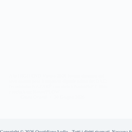
Alla HIGH END Vienna 2026 Innuos dimostra dal
vivo quanto pesa il trasporto digitale prima del DAC:
l'ecosistema NAZARÉ con switch NazaréNET, fibra
e reclocking NazaréFLOW.
Giona Orlandi
30 Giugno 2026
Copyright © 2026 QuotidianoAudio - Tutti i diritti riservati. Nessuna 