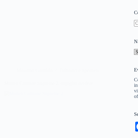
Ce
N
ri
Na
N
ne
si
Ev
Massimo Garofalo
Diffusori e Speakers
Co
Marten Coltrane Supreme 2, orgoglio svedese
in
vi
of
Se