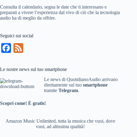
Consulta il calendario, segna le date che ti interessano e
preparati a vivere l’esperienza dal vivo di ciò che la tecnologia
audio ha di meglio da offrire.
Seguici sui social
Fa
Fe
ce
ed
bo
Le nostre news sul tuo smartphone
ok
Le news di QuotidianoAudio arrivano
direttamente sul tuo
smartphone
tramite
Telegram
.
Scopri come! È gratis!
Amazon Music Unlimited, tutta la musica che vuoi, dove
vuoi, ad altissima qualità!