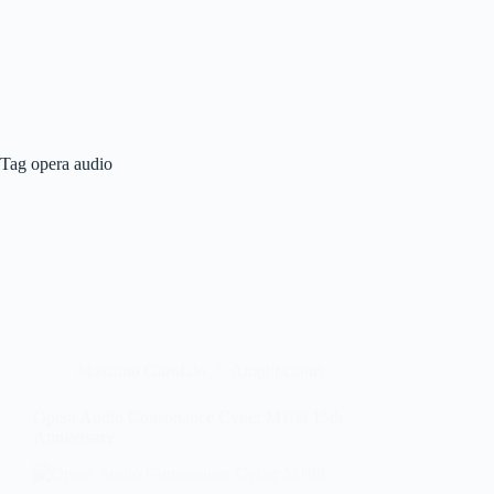
Tag
opera audio
Massimo Garofalo
Amplificatori
Opera Audio Consonance Cyber M100 15th
Annversary