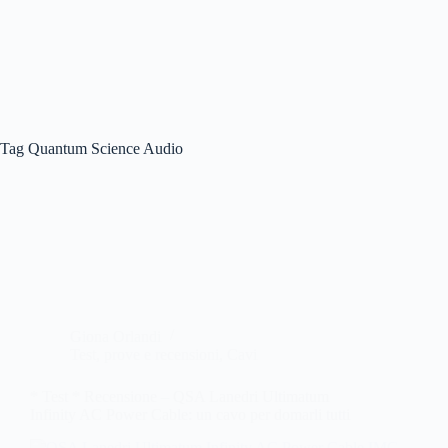
Tag
Quantum Science Audio
Giona Orlandi
Test, prove e recensioni
,
Cavi
* Test * Recensione – QSA Lanedri Ultimatum
Infinity AC Power Cable: un cavo per domarli tutti