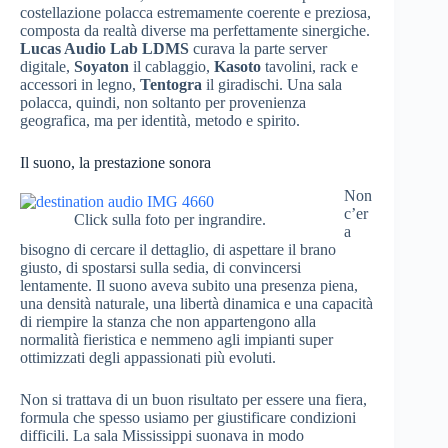
costellazione polacca estremamente coerente e preziosa,
composta da realtà diverse ma perfettamente sinergiche.
Lucas Audio Lab LDMS
curava la parte server
digitale,
Soyaton
il cablaggio,
Kasoto
tavolini, rack e
accessori in legno,
Tentogra
il giradischi. Una sala
polacca, quindi, non soltanto per provenienza
geografica, ma per identità, metodo e spirito.
Il suono, la prestazione sonora
Non
c’er
Click sulla foto per ingrandire.
a
bisogno di cercare il dettaglio, di aspettare il brano
giusto, di spostarsi sulla sedia, di convincersi
lentamente. Il suono aveva subito una presenza piena,
una densità naturale, una libertà dinamica e una capacità
di riempire la stanza che non appartengono alla
normalità fieristica e nemmeno agli impianti super
ottimizzati degli appassionati più evoluti.
Non si trattava di un buon risultato per essere una fiera,
formula che spesso usiamo per giustificare condizioni
difficili. La sala Mississippi suonava in modo