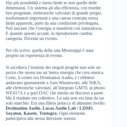
Hai più possibilità e meno limiti se non quello delle
dimensioni. Un sistema ad alta efficienza, con trombe
ben progettate, elettroniche valvolari di grande pregio,
trasformatori importanti e una catena costruita senza
limiti apparenti, parte da una condizione privilegiata.
Può lasciare che l’energia si manifesti con naturalezza.
E quando questo accade, la riproduzione cambia
categoria. Diventa un evento.
Per chi scrive, quella della sala Mississippi è stata
proprio un’esperienza di evento.
Si ascoltava l’insieme dei singoli progetti non solo un
pezzo che suona ma un’intera sinergia che crea musica.
Certo, il centro era Destination Audio, e i riflettori
andavano giustamente a Sam Wisniewski, alle NiKA,
alle elettroniche valvolari, all’integrato GM70, al phono
WE417A e a quel DAC che merita un discorso a parte.
Ma il risultato era collettivo. La sala non era fatta da un
solo marchio. Era una filiera polacca di altissimo livello:
Destination Audio
,
Lucas Audio Lab / LDMS
,
Soyaton
,
Kasoto
,
Tentogra
. Ogni elemento
partecipava alla stessa direzione sonora.