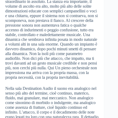
straordinario in assoluto. La stanza era importante, il
volume di ascolto era alto, molto più alto delle solite
dimostrazioni educate con semplici campanellini o voci
e una chitarra, eppure il sistema non si contraeva, non si
scomponeva, non prestava il fianco. Al crescere della
pressione sonora non aumentava fatica o qualche
accenno di indurimenti o peggio confusione, tutto era
stabile, controllato e maledettamente musicale. Una
dinamica che sembrava infinita posata in modo naturale
a volumi alti in una sala enorme. Quando un impianto è
davvero dinamico, dopo pochi minuti smetti di pensare
alla dinamica. Non la isoli più come parametro
audiofilo. Non dici più che attacco, che impatto, ma ti
trovi davanti ad un gesto musicale credibile e non pensi
più, non cerchi più nulla. Qui Un pieno orchestrale non
impressiona ma arriva con la propria massa, con la
propria necessità, con la propria inevitabilità.
Nella sala Destination Audio il suono era analogico nel
senso più alto del termine, cioè continuo, materico,
fluido, mai granulare, mai meccanico. Non analogico
come sinonimo di morbido o indulgente, ma analogico
come assenza di fratture, cioè liquido continuo ed
infinito. L’attacco, il corpo e il decadimento delle note
erano legati tra loro con una naturalezza rara. Il dettaglio