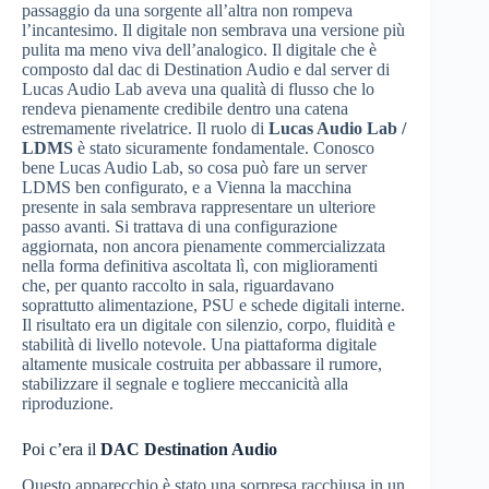
passaggio da una sorgente all’altra non rompeva
l’incantesimo. Il digitale non sembrava una versione più
pulita ma meno viva dell’analogico. Il digitale che è
composto dal dac di Destination Audio e dal server di
Lucas Audio Lab aveva una qualità di flusso che lo
rendeva pienamente credibile dentro una catena
estremamente rivelatrice. Il ruolo di
Lucas Audio Lab /
LDMS
è stato sicuramente fondamentale. Conosco
bene Lucas Audio Lab, so cosa può fare un server
LDMS ben configurato, e a Vienna la macchina
presente in sala sembrava rappresentare un ulteriore
passo avanti. Si trattava di una configurazione
aggiornata, non ancora pienamente commercializzata
nella forma definitiva ascoltata lì, con miglioramenti
che, per quanto raccolto in sala, riguardavano
soprattutto alimentazione, PSU e schede digitali interne.
Il risultato era un digitale con silenzio, corpo, fluidità e
stabilità di livello notevole. Una piattaforma digitale
altamente musicale costruita per abbassare il rumore,
stabilizzare il segnale e togliere meccanicità alla
riproduzione.
Poi c’era il
DAC Destination Audio
Questo apparecchio è stato una sorpresa racchiusa in un