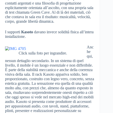
contatti argentati e una filosofia di progettazione
esplicitamente orientata all’ascolto, con una propria sala
di test chiamata Green Cave. Al di là dei materiali, ciò
che contava in sala era il risultato: musicalità, velocità,
corpo, grande libertà dinamica.
I supporti
Kasoto
davano invece solidità fisica all’intera
installazione.
Anc
he
Click sulla foto per ingrandire.
qui,
nessun dettaglio secondario. In un sistema di quel
livello, il mobile è un luogo essenziale e non differibile.
È parte della stabilità meccanica e anche della coerenza
visiva della sala. Il rack Kasoto appariva solido, ben
proporzionato, costruito con legno vero, concreto, senza
estetica gratuita. La sensazione era quella di una qualità
molto alta, con prezzi che, almeno da quanto esposto in
sala, risultavano sorprendentemente onesti rispetto a ciò
che oggi spesso si vede nel mercato high-end dei mobili
audio. Kasoto si presenta come produttore di accessori
per appassionati audio, con tavoli, stand, piattaforme,
plinti, presenter e realizzazioni personalizzate su