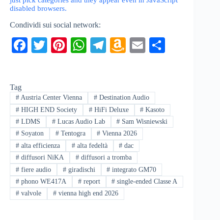
Condividi sui social network:
Fa
T
Pi
W
Te
A
E
C
ce
wi
nt
ha
le
m
m
on
bo
tte
er
ts
gr
az
ail
di
Tag
ok
r
es
A
a
on
vi
#
Austria Center Vienna
#
Destination Audio
t
pp
m
W
di
#
HIGH END Society
#
HiFi Deluxe
#
Kasoto
is
#
LDMS
#
Lucas Audio Lab
#
Sam Wisniewski
#
Soyaton
#
Tentogra
#
Vienna 2026
h
#
alta efficienza
#
alta fedeltà
#
dac
Li
#
diffusori NiKA
#
diffusori a tromba
st
#
fiere audio
#
giradischi
#
integrato GM70
#
phono WE417A
#
report
#
single-ended Classe A
#
valvole
#
vienna high end 2026