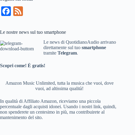
Fa
Fe
ce
ed
bo
Le nostre news sul tuo smartphone
ok
Le news di QuotidianoAudio arrivano
direttamente sul tuo
smartphone
tramite
Telegram
.
Scopri come! È gratis!
Amazon Music Unlimited, tutta la musica che vuoi, dove
vuoi, ad altissima qualità!
In qualità di Affiliato Amazon, riceviamo una piccola
percentuale dagli acquisti idonei. Usando i nostri link, quindi,
non spenderete un centesimo in più, ma contribuirete al
mantenimento del sito.