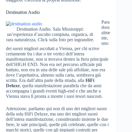
Destination Audio
Para
doss
Destination Audio. Sala Mississippi:
alme
un’esperienza d’ascolto compiuta, organica, di
nte,
rara naturalezza. Click sulla foto per ingrandire.
uno
dei suoni migliori ascoltati a Vienna, per chi scrive
certamente fra i due o tre vertici dell’intera
manifestazione, non si trovava dentro la fiera principale
dell’HIGH END. Non era nel percorso ufficiale più
battuto, non era in una delle sale più affollate, non era
dove l’aspettativa, almeno sulla carta, sembrava già
scritta. Era dall’altra parte della strada, alla
HiFi
Deluxe
, quella manifestazione parallela che da anni
accompagna i grandi eventi high-end e che anche a
Vienna stava lì pronta a mostre i suoi tesori nascosti.
Attenzione, parliamo qui non di uno dei migliori suoni
della sola HiFi Deluxe, ma uno dei migliori suoni
dell’intera manifestazione, considerando insieme le due
fiere, le sale principali, quelle più celebrate, quelle con i
marchi storici, quelle con gli impianti costruiti per