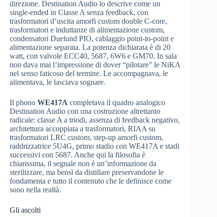
direzione. Destination Audio lo descrive come un
single-ended in Classe A senza feedback, con
trasformatori d’uscita amorfi custom double C-core,
trasformatori e induttanze di alimentazione custom,
condensatori Duelund PIO, cablaggio point-to-point e
alimentazione separata. La potenza dichiarata è di 20
watt, con valvole ECC40, 5687, 6W6 e GM70. In sala
non dava mai l’impressione di dover “pilotare” le NiKA
nel senso faticoso del termine. Le accompagnava, le
alimentava, le lasciava sognare.
Il phono
WE417A
completava il quadro analogico
Destination Audio con una costruzione altrettanto
radicale: classe A a triodi, assenza di feedback negativo,
architettura accoppiata a trasformatori, RIAA su
trasformatori LRC custom, step-up amorfi custom,
raddrizzatrice 5U4G, primo stadio con WE417A e stadi
successivi con 5687. Anche qui la filosofia è
chiarissima, il segnale non è un’informazione da
sterilizzare, ma bensì da distillare preservandone le
fondamenta e tutto il contenuto che le definisce come
sono nella realtà.
Gli ascolti