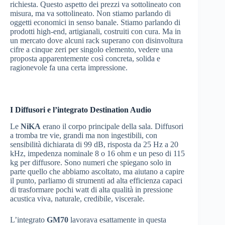
richiesta. Questo aspetto dei prezzi va sottolineato con
misura, ma va sottolineato. Non stiamo parlando di
oggetti economici in senso banale. Stiamo parlando di
prodotti high-end, artigianali, costruiti con cura. Ma in
un mercato dove alcuni rack superano con disinvoltura
cifre a cinque zeri per singolo elemento, vedere una
proposta apparentemente così concreta, solida e
ragionevole fa una certa impressione.
I Diffusori e l’integrato Destination Audio
Le
NiKA
erano il corpo principale della sala. Diffusori
a tromba tre vie, grandi ma non ingestibili, con
sensibilità dichiarata di 99 dB, risposta da 25 Hz a 20
kHz, impedenza nominale 8 o 16 ohm e un peso di 115
kg per diffusore. Sono numeri che spiegano solo in
parte quello che abbiamo ascoltato, ma aiutano a capire
il punto, parliamo di strumenti ad alta efficienza capaci
di trasformare pochi watt di alta qualità in pressione
acustica viva, naturale, credibile, viscerale.
L’integrato
GM70
lavorava esattamente in questa