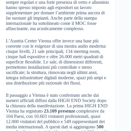
sempre regolari e una forte presenza di vetro e alluminio
hanno spesso imposto agli espositori un lavoro
supplementare per domare l’ambiente prima ancora di
far suonare gli impianti. Anche parte della stampa
internazionale ha sottolineato come il MOC fosse
affascinante, ma acusticamente complesso.
L’Austria Center Vienna offre invece una base più
coerente con le esigenze di una mostra audio moderna:
cinque livelli, 21 sale principali, 134 meeting room,
cinque hall espositive e oltre 26.000 metri quadrati di
superficie flessibile. Le sale, di dimensioni differenti,
permettono installazioni più controllate e meno
sacrificate; la struttura, rinnovata negli ultimi anni,
integra infrastrutture digitali moderne, spazi più ampi e
una distribuzione più razionale dei flussi.
Il passaggio a Vienna è stato confermato anche dai
numeri ufficiali diffusi dalla HIGH END Society dopo
la chiusura della manifestazione. La prima HIGH END
Vienna ha registrato
23.109 presenze
complessive da
104 Paesi, con 10.603 visitatori professionali, quasi
12.000 visitatori del pubblico e 549 rappresentanti dei
media internazionali. A questi dati si aggiungono
500