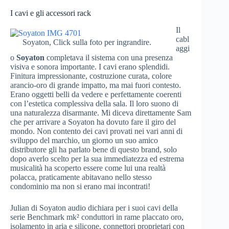
I cavi e gli accessori rack
Il
cabl
Soyaton, Click sulla foto per ingrandire.
aggi
o
Soyaton
completava il sistema con una presenza
visiva e sonora importante. I cavi erano splendidi.
Finitura impressionante, costruzione curata, colore
arancio-oro di grande impatto, ma mai fuori contesto.
Erano oggetti belli da vedere e perfettamente coerenti
con l’estetica complessiva della sala. Il loro suono di
una naturalezza disarmante. Mi diceva direttamente Sam
che per arrivare a Soyaton ha dovuto fare il giro del
mondo. Non contento dei cavi provati nei vari anni di
sviluppo del marchio, un giorno un suo amico
distributore gli ha parlato bene di questo brand, solo
dopo averlo scelto per la sua immediatezza ed estrema
musicalità ha scoperto essere come lui una realtà
polacca, praticamente abitavano nello stesso
condominio ma non si erano mai incontrati!
Julian di Soyaton audio dichiara per i suoi cavi della
serie Benchmark mk² conduttori in rame placcato oro,
isolamento in aria e silicone, connettori proprietari con