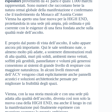
espositori
provenienti da 41 paesi e quasi 1.000 marchi
rappresentati. Sono numeri che raccontano bene la
natura ormai globale della manifestazione e confermano
che il trasferimento da Monaco all’Austria Center
Vienna ha aperto una fase nuova per la HIGH END,
proiettandola in una sede più ampia, più ordinata e più
coerente con le esigenze di una fiera fondata anche sulla
qualità reale dell’ascolto.
E proprio dal punto di vista dell’ascolto, il salto appare
ancora più importante. Qui le sale sembrano nate, o
almeno molto più adatte, a sostenere dimostrazioni reali
di alta qualità, muri più solidi, ambienti meno vetrati,
soffitti più gestibili, pannellature e volumi più generosi
consentono ai sistemi di grande livello di respirare con
maggiore naturalezza. In alcuni livelli rinnovati
dell’ACV vengono citati esplicitamente anche pannelli
acustici e soluzioni architettoniche pensate per
migliorare la fruibilità degli spazi.
Vienna, con la sua storia musicale e con una sede più
adatta alla qualità dell’ascolto, diventa così non solo la
nuova casa della HIGH END, ma anche il luogo in cui
la manifestazione può finalmente esprimere con
maggiore coerenza la propria ambizione.