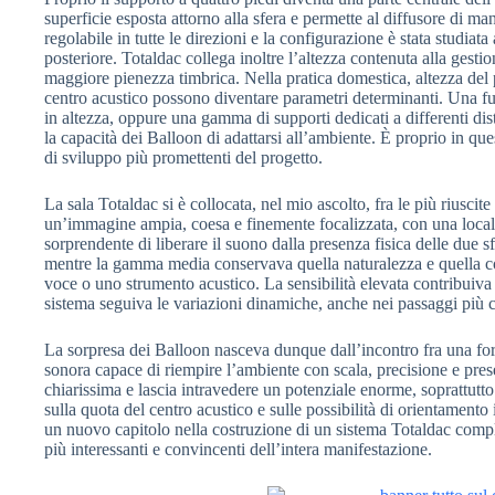
superficie esposta attorno alla sfera e permette al diffusore di m
regolabile in tutte le direzioni e la configurazione è stata studiata
posteriore. Totaldac collega inoltre l’altezza contenuta alla gestio
maggiore pienezza timbrica. Nella pratica domestica, altezza del 
centro acustico possono diventare parametri determinanti. Una f
in altezza, oppure una gamma di supporti dedicati a differenti dis
la capacità dei Balloon di adattarsi all’ambiente. È proprio in que
di sviluppo più promettenti del progetto.
La sala Totaldac si è collocata, nel mio ascolto, fra le più riuscit
un’immagine ampia, coesa e finemente focalizzata, con una locali
sorprendente di liberare il suono dalla presenza fisica delle due s
mentre la gamma media conservava quella naturalezza e quella c
voce o uno strumento acustico. La sensibilità elevata contribuiva a
sistema seguiva le variazioni dinamiche, anche nei passaggi più 
La sorpresa dei Balloon nasceva dunque dall’incontro fra una fo
sonora capace di riempire l’ambiente con scala, precisione e pres
chiarissima e lascia intravedere un potenziale enorme, soprattutto 
sulla quota del centro acustico e sulle possibilità di orientamento
un nuovo capitolo nella costruzione di un sistema Totaldac compl
più interessanti e convincenti dell’intera manifestazione.