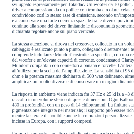
sviluppato espressamente per Totaldac. Un woofer da 10 pollici, c
driver a compressione da un pollice con tromba circolare, celata d
condividono così lo stesso asse di emissione, secondo un’impost
e a conservare una forte coerenza spaziale fra le diverse porzioni 
continuo alla zona del driver, limitando le discontinuità geometr
dichiarata regolare anche sul piano verticale.
La stessa attenzione si ritrova nel crossover, collocato in un volum
cablaggio è realizzato punto a punto, collegando direttamente i 
comprende induttanze Mundorf costruite su specifica, con una re
del woofer e un’elevata capacità di corrente, condensatori Clarit
Mundorf compatibili con connettori a banana e forcelle. L’intera a
all’utilizzatore la scelta dell’amplificazione. La sensibilità di 9
ohm e la potenza massima dichiarata di 500 watt delineano, almen
amplificazioni molto diverse e di conservare un margine dinamic
La risposta in ambiente viene indicata fra 37 Hz e 25 kHz a –3 d
raccolto in un volume sferico di queste dimensioni. Ogni Balloon 
480 in profondità, con un peso di 14 chilogrammi. La finitura st
pigmentazione integrata nel materiale; il supporto può essere rich
mentre la sfera è disponibile anche in colorazioni personalizzate.
inclusa in Europa, con i supporti compresi.
Proprio il supporto a quattro piedi diventa una parte centrale dell’