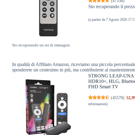
(
47536
)
Sto recuperando il prezz
(a partire da 7 Agosto 2026 17
Sto recuperando un set di immagini.
In qualità di Affiliato Amazon, riceviamo una piccola percentuale 
spenderete un centesimo in più, ma contribuirete al manteniment
STRONG LEAP-UNA+ TV 
HDR10+, HLG, Bluetooth
FHD Smart TV
(
45570
)
52,9
informazioni
)