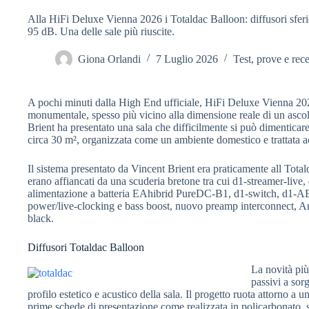
Alla HiFi Deluxe Vienna 2026 i Totaldac Balloon: diffusori sferic
95 dB. Una delle sale più riuscite.
Giona Orlandi
7 Luglio 2026
Test, prove e rec
A pochi minuti dalla High End ufficiale, HiFi Deluxe Vienna 20
monumentale, spesso più vicino alla dimensione reale di un ascol
Brient ha presentato una sala che difficilmente si può dimenticare
circa 30 m², organizzata come un ambiente domestico e trattata 
Il sistema presentato da Vincent Brient era praticamente all To
erano affiancati da una scuderia bretone tra cui d1-streamer-li
alimentazione a batteria EAhibrid PureDC-B1, d1-switch, d1-AE
power/live-clocking e bass boost, nuovo preamp interconnect, 
black.
Diffusori Totaldac Balloon
La novità più
passivi a so
profilo estetico e acustico della sala. Il progetto ruota attorno a
prime schede di presentazione come realizzata in policarbonato, s