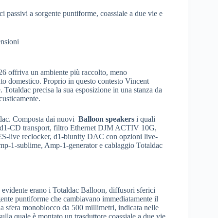
i passivi a sorgente puntiforme, coassiale a due vie e
ensioni
26 offriva un ambiente più raccolto, meno
to domestico. Proprio in questo contesto Vincent
. Totaldac precisa la sua esposizione in una stanza da
acusticamente.
taldac. Composta dai nuovi
Balloon speakers
i quali
ve, d1-CD transport, filtro Ethernet DJM ACTIV 10G,
S-live reclocker, d1-biunity DAC con opzioni live-
Amp-1-sublime, Amp-1-generator e cablaggio Totaldac
 evidente erano i Totaldac Balloon, diffusori sferici
rgente puntiforme che cambiavano immediatamente il
 una sfera monoblocco da 500 millimetri, indicata nelle
ulla quale è montato un trasduttore coassiale a due vie