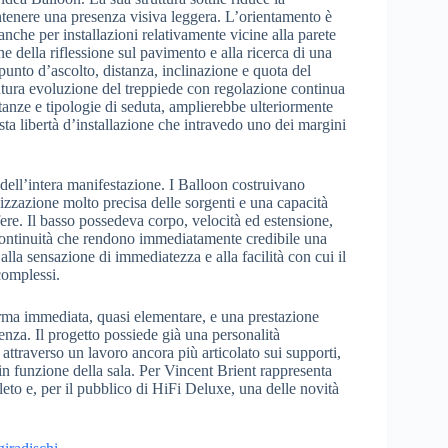
antenere una presenza visiva leggera. L’orientamento è
 anche per installazioni relativamente vicine alla parete
ne della riflessione sul pavimento e alla ricerca di una
punto d’ascolto, distanza, inclinazione e quota del
utura evoluzione del treppiede con regolazione continua
tanze e tipologie di seduta, amplierebbe ulteriormente
sta libertà d’installazione che intravedo uno dei margini
e dell’intera manifestazione. I Balloon costruivano
zzazione molto precisa delle sorgenti e una capacità
fere. Il basso possedeva corpo, velocità ed estensione,
ontinuità che rendono immediatamente credibile una
lla sensazione di immediatezza e alla facilità con cui il
complessi.
rma immediata, quasi elementare, e una prestazione
enza. Il progetto possiede già una personalità
attraverso un lavoro ancora più articolato sui supporti,
 in funzione della sala. Per Vincent Brient rappresenta
eto e, per il pubblico di HiFi Deluxe, una delle novità