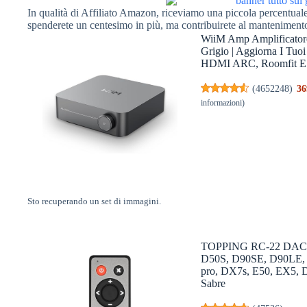
In qualità di Affiliato Amazon, riceviamo una piccola percentuale 
spenderete un centesimo in più, ma contribuirete al manteniment
WiiM Amp Amplificatore
Grigio | Aggiorna I Tuo
HDMI ARC, Roomfit E 
(
4652248
)
36
informazioni
)
Sto recuperando un set di immagini.
TOPPING RC-22 DAC's R
D50S, D90SE, D90LE, 
pro, DX7s, E50, EX5,
Sabre