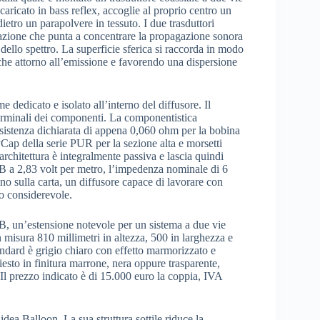
aricato in bass reflex, accoglie al proprio centro un
ietro un parapolvere in tessuto. I due trasduttori
azione che punta a concentrare la propagazione sonora
dello spettro. La superficie sferica si raccorda in modo
iche attorno all’emissione e favorendo una dispersione
e dedicato e isolato all’interno del diffusore. Il
terminali dei componenti. La componentistica
sistenza dichiarata di appena 0,060 ohm per la bobina
yCap della serie PUR per la sezione alta e morsetti
rchitettura è integralmente passiva e lascia quindi
5 dB a 2,83 volt per metro, l’impedenza nominale di 6
o sulla carta, un diffusore capace di lavorare con
o considerevole.
B, un’estensione notevole per un sistema a due vie
misura 810 millimetri in altezza, 500 in larghezza e
andard è grigio chiaro con effetto marmorizzato e
iesto in finitura marrone, nera oppure trasparente,
 Il prezzo indicato è di 15.000 euro la coppia, IVA
idea Balloon. La sua struttura sottile riduce la