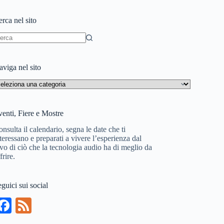
rca nel sito
essun
sultato
viga nel sito
aviga
l
to
enti, Fiere e Mostre
nsulta il calendario, segna le date che ti
teressano e preparati a vivere l’esperienza dal
vo di ciò che la tecnologia audio ha di meglio da
frire.
guici sui social
Fa
Fe
ce
ed