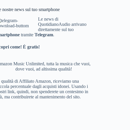
bo
e nostre news sul tuo smartphone
ok
Le news di
QuotidianoAudio arrivano
direttamente sul tuo
martphone
tramite
Telegram
.
copri come! È gratis!
mazon Music Unlimited, tutta la musica che vuoi,
dove vuoi, ad altissima qualità!
 qualità di Affiliato Amazon, riceviamo una
ccola percentuale dagli acquisti idonei. Usando i
stri link, quindi, non spenderete un centesimo in
ù, ma contribuirete al mantenimento del sito.