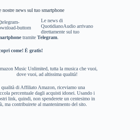
bo
e nostre news sul tuo smartphone
ok
Le news di
QuotidianoAudio arrivano
direttamente sul tuo
martphone
tramite
Telegram
.
copri come! È gratis!
mazon Music Unlimited, tutta la musica che vuoi,
dove vuoi, ad altissima qualità!
 qualità di Affiliato Amazon, riceviamo una
ccola percentuale dagli acquisti idonei. Usando i
stri link, quindi, non spenderete un centesimo in
ù, ma contribuirete al mantenimento del sito.