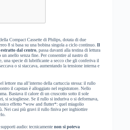
della Compact Cassette di Philips, dotata di due
ereo 8 si basa su una bobina singola a ciclo continuo.
Il
 estratto dal centro
, passa davanti alla testina di lettura
 un anello senza fine. Per consentire al nastro di
te, una specie di lubrificante a secco che gli conferiva il
 seccava o si staccava, aumentando la tensione interna e
el lettore ma all’interno della cartuccia stessa: il rullo
ontro il capstan è alloggiato nel registratore. Nello
ma. Bastava il calore di un cruscotto sotto il sole
 si sciogliesse. Se il rullo si induriva o si deformava,
lassico effetto *wow and flutter*: quel miagolio
 Nei casi più gravi il rullo finiva per inghiottire
rlo.
ei supporti audio: tecnicamente
non si poteva