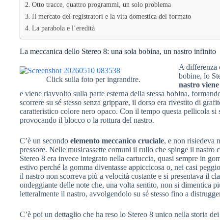
Otto tracce, quattro programmi, un solo problema
Il mercato dei registratori e la vita domestica del formato
La parabola e l’eredità
La meccanica dello Stereo 8: una sola bobina, un nastro infinito
A differenza 
bobine, lo St
Click sulla foto per ingrandire.
nastro viene
e viene riavvolto sulla parte esterna della stessa bobina, formando
scorrere su sé stesso senza grippare, il dorso era rivestito di grafi
caratteristico colore nero opaco. Con il tempo questa pellicola si
provocando il blocco o la rottura del nastro.
C’è un secondo
elemento meccanico cruciale
, e non risiedeva n
pressore. Nelle musicassette comuni il rullo che spinge il nastro c
Stereo 8 era invece integrato nella cartuccia, quasi sempre in gom
estivo perché la gomma diventasse appiccicosa o, nei casi peggiori,
il nastro non scorreva più a velocità costante e si presentava il c
ondeggiante delle note che, una volta sentito, non si dimentica più.
letteralmente il nastro, avvolgendolo su sé stesso fino a distrugge
C’è poi un dettaglio che ha reso lo Stereo 8 unico nella storia d