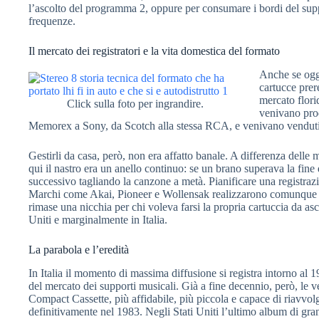
l’ascolto del programma 2, oppure per consumare i bordi del supp
frequenze.
Il mercato dei registratori e la vita domestica del formato
Anche se oggi
cartucce prere
mercato flori
Click sulla foto per ingrandire.
venivano pro
Memorex a Sony, da Scotch alla stessa RCA, e venivano venduti i
Gestirli da casa, però, non era affatto banale. A differenza delle 
qui il nastro era un anello continuo: se un brano superava la fine
successivo tagliando la canzone a metà. Pianificare una registra
Marchi come Akai, Pioneer e Wollensak realizzarono comunque reg
rimase una nicchia per chi voleva farsi la propria cartuccia da asc
Uniti e marginalmente in Italia.
La parabola e l’eredità
In Italia il momento di massima diffusione si registra intorno al 
del mercato dei supporti musicali. Già a fine decennio, però, le v
Compact Cassette, più affidabile, più piccola e capace di riavvol
definitivamente nel 1983. Negli Stati Uniti l’ultimo album di gra