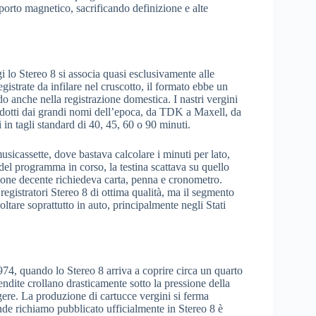
orto magnetico, sacrificando definizione e alte
 lo Stereo 8 si associa quasi esclusivamente alle
gistrate da infilare nel cruscotto, il formato ebbe un
do anche nella registrazione domestica. I nastri vergini
dotti dai grandi nomi dell’epoca, da TDK a Maxell, da
n tagli standard di 40, 45, 60 o 90 minuti.
musicassette, dove bastava calcolare i minuti per lato,
 del programma in corso, la testina scattava su quello
zione decente richiedeva carta, penna e cronometro.
istratori Stereo 8 di ottima qualità, ma il segmento
oltare soprattutto in auto, principalmente negli Stati
1974, quando lo Stereo 8 arriva a coprire circa un quarto
endite crollano drasticamente sotto la pressione della
gere. La produzione di cartucce vergini si ferma
nde richiamo pubblicato ufficialmente in Stereo 8 è