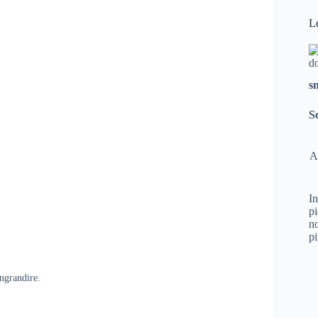
L
s
S
A
In
pi
no
pi
ingrandire.