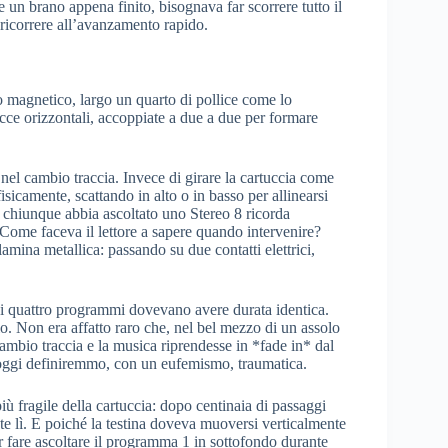
e un brano appena finito, bisognava far scorrere tutto il
i ricorrere all’avanzamento rapido.
ro magnetico, largo un quarto di pollice come lo
acce orizzontali, accoppiate a due a due per formare
ta nel cambio traccia. Invece di girare la cartuccia come
isicamente, scattando in alto o in basso per allinearsi
e chiunque abbia ascoltato uno Stereo 8 ricorda
 Come faceva il lettore a sapere quando intervenire?
lamina metallica: passando su due contatti elettrici,
he i quattro programmi dovevano avere durata identica.
lo. Non era affatto raro che, nel bel mezzo di un assolo
 cambio traccia e la musica riprendesse in *fade in* dal
e oggi definiremmo, con un eufemismo, traumatica.
iù fragile della cartuccia: dopo centinaia di passaggi
nte lì. E poiché la testina doveva muoversi verticalmente
r fare ascoltare il programma 1 in sottofondo durante