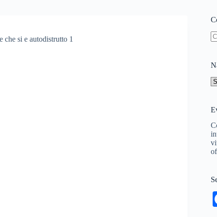
Ce
N
ri
Na
N
ne
si
Ev
Co
in
vi
of
Se