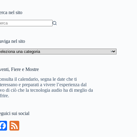
rca nel sito
essun
sultato
viga nel sito
aviga
l
to
enti, Fiere e Mostre
nsulta il calendario, segna le date che ti
teressano e preparati a vivere l’esperienza dal
vo di ciò che la tecnologia audio ha di meglio da
frire.
guici sui social
Fa
Fe
ce
ed