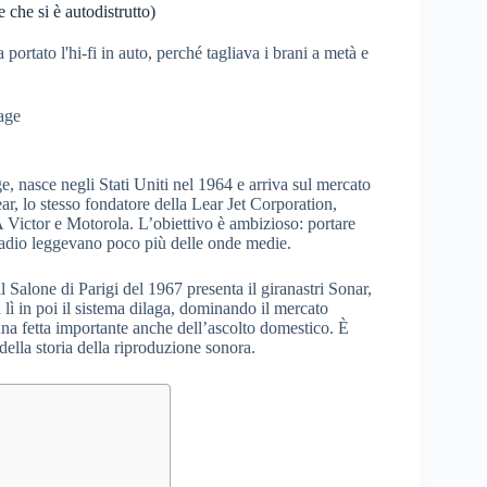
e che si è autodistrutto)
portato l'hi-fi in auto, perché tagliava i brani a metà e
age
, nasce negli Stati Uniti nel 1964 e arriva sul mercato
ar, lo stesso fondatore della Lear Jet Corporation,
ctor e Motorola. L’obiettivo è ambizioso: portare
toradio leggevano poco più delle onde medie.
l Salone di Parigi del 1967 presenta il giranastri Sonar,
lì in poi il sistema dilaga, dominando il mercato
 una fetta importante anche dell’ascolto domestico. È
i della storia della riproduzione sonora.