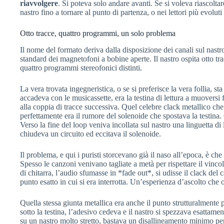
riavvolgere
. Si poteva solo andare avanti. Se si voleva riascoltar
nastro fino a tornare al punto di partenza, o nei lettori più evolut
Otto tracce, quattro programmi, un solo problema
Il nome del formato deriva dalla disposizione dei canali sul nast
standard dei magnetofoni a bobine aperte. Il nastro ospita otto tr
quattro programmi stereofonici distinti.
La vera trovata ingegneristica, o se si preferisce la vera follia, s
accadeva con le musicassette, era la testina di lettura a muoversi f
alla coppia di tracce successiva. Quel celebre clack metallico ch
perfettamente era il rumore del solenoide che spostava la testina.
Verso la fine del loop veniva incollata sul nastro una linguetta di 
chiudeva un circuito ed eccitava il solenoide.
Il problema, e qui i puristi storcevano già il naso all’epoca, è c
Spesso le canzoni venivano tagliate a metà per rispettare il vinco
di chitarra, l’audio sfumasse in *fade out*, si udisse il clack del
punto esatto in cui si era interrotta. Un’esperienza d’ascolto ch
Quella stessa giunta metallica era anche il punto strutturalmente p
sotto la testina, l’adesivo cedeva e il nastro si spezzava esattame
su un nastro molto stretto, bastava un disallineamento minimo pe