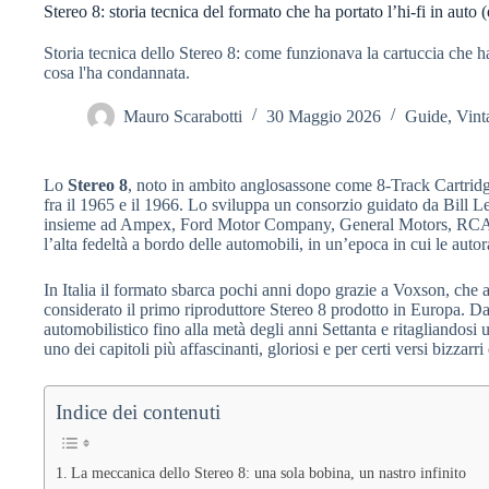
Stereo 8: storia tecnica del formato che ha portato l’hi-fi in auto (
Storia tecnica dello Stereo 8: come funzionava la cartuccia che ha 
cosa l'ha condannata.
Mauro Scarabotti
30 Maggio 2026
Guide
,
Vint
Lo
Stereo 8
, noto in ambito anglosassone come 8-Track Cartridge
fra il 1965 e il 1966. Lo sviluppa un consorzio guidato da Bill Le
insieme ad Ampex, Ford Motor Company, General Motors, RCA Vi
l’alta fedeltà a bordo delle automobili, in un’epoca in cui le au
In Italia il formato sbarca pochi anni dopo grazie a Voxson, che a
considerato il primo riproduttore Stereo 8 prodotto in Europa. Da 
automobilistico fino alla metà degli anni Settanta e ritagliandosi
uno dei capitoli più affascinanti, gloriosi e per certi versi bizzarr
Indice dei contenuti
La meccanica dello Stereo 8: una sola bobina, un nastro infinito