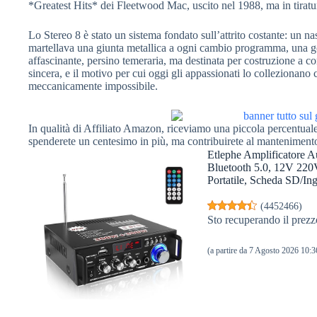
*Greatest Hits* dei Fleetwood Mac, uscito nel 1988, ma in tiratu
Lo Stereo 8 è stato un sistema fondato sull’attrito costante: un nas
martellava una giunta metallica a ogni cambio programma, una 
affascinante, persino temeraria, ma destinata per costruzione a co
sincera, e il motivo per cui oggi gli appassionati lo collezionano
meccanicamente impossibile.
In qualità di Affiliato Amazon, riceviamo una piccola percentuale 
spenderete un centesimo in più, ma contribuirete al manteniment
Etlephe Amplificatore A
Bluetooth 5.0, 12V 220
Portatile, Scheda SD/In
(
4452466
)
Sto recuperando il prezz
(a partire da 7 Agosto 2026 10