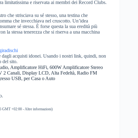
ra limitatissima e riservata ai membri dei Record Clubs.
tro che strisciava su sé stesso, una testina che
gomma che invecchiava nel cruscotto. Un’idea
nsumare sé stessa. È forse questa la sua eredità più
 con la stessa tenerezza che si riserva a una macchina
dagli acquisti idonei. Usando i nostri link, quindi, non
o del sito.
udio, Amplificatore HiFi, 600W Amplificatore Stereo
V 2 Canali, Display LCD, Alta Fedeltà, Radio FM
gresso USB, per Casa o Auto
o.
:36 GMT +02:00 -
Altre informazioni
)