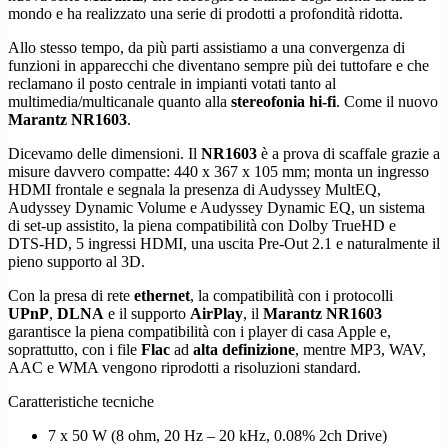
mondo e ha realizzato una serie di prodotti a profondità ridotta.
Allo stesso tempo, da più parti assistiamo a una convergenza di
funzioni in apparecchi che diventano sempre più dei tuttofare e che
reclamano il posto centrale in impianti votati tanto al
multimedia/multicanale quanto alla
stereofonia hi-fi
. Come il nuovo
Marantz NR1603
.
Dicevamo delle dimensioni. Il
NR1603
è a prova di scaffale grazie a
misure davvero compatte: 440 x 367 x 105 mm; monta un ingresso
HDMI frontale e segnala la presenza di Audyssey MultEQ,
Audyssey Dynamic Volume e Audyssey Dynamic EQ, un sistema
di set-up assistito, la piena compatibilità con Dolby TrueHD e
DTS‑HD, 5 ingressi HDMI, una uscita Pre-Out 2.1 e naturalmente il
pieno supporto al 3D.
Con la presa di rete
ethernet
, la compatibilità con i protocolli
UPnP
,
DLNA
e il supporto
AirPlay
, il
Marantz NR1603
garantisce la piena compatibilità con i player di casa Apple e,
soprattutto, con i file
Flac
ad
alta definizione
, mentre MP3, WAV,
AAC e WMA vengono riprodotti a risoluzioni standard.
Caratteristiche tecniche
7 x 50 W (8 ohm, 20 Hz – 20 kHz, 0.08% 2ch Drive)