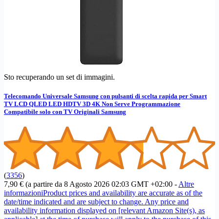
Sto recuperando un set di immagini.
Telecomando Universale Samsung con pulsanti di scelta rapida per Smart
TV LCD QLED LED HDTV 3D 4K Non Serve Programmazione
Compatibile solo con TV Originali Samsung
(
3356
)
7,90 €
(a partire da 8 Agosto 2026 02:03 GMT +02:00 -
Altre
informazioni
Product prices and availability are accurate as of the
date/time indicated and are subject to change. Any price and
availability information displayed on [relevant Amazon Site(s), as