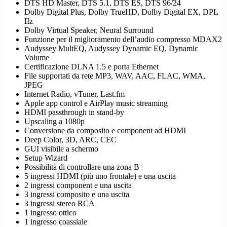
DTS HD Master, DTS 5.1, DTS ES, DTS 96/24
Dolby Digital Plus, Dolby TrueHD, Dolby Digital EX, DPL
IIz
Dolby Virtual Speaker, Neural Surround
Funzione per il miglioramento dell’audio compresso MDAX2
Audyssey MultEQ, Audyssey Dynamic EQ, Dynamic
Volume
Certificazione DLNA 1.5 e porta Ethernet
File supportati da rete MP3, WAV, AAC, FLAC, WMA,
JPEG
Internet Radio, vTuner, Last.fm
Apple app control e AirPlay music streaming
HDMI passthrough in stand-by
Upscaling a 1080p
Conversione da composito e component ad HDMI
Deep Color, 3D, ARC, CEC
GUI visibile a schermo
Setup Wizard
Possibilità di controllare una zona B
5 ingressi HDMI (più uno frontale) e una uscita
2 ingressi component e una uscita
3 ingressi composito e una uscita
3 ingressi stereo RCA
1 ingresso ottico
1 ingresso coassiale