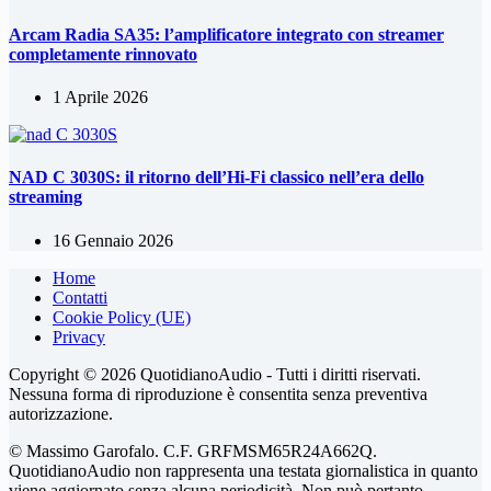
Arcam Radia SA35: l’amplificatore integrato con streamer
completamente rinnovato
1 Aprile 2026
NAD C 3030S: il ritorno dell’Hi-Fi classico nell’era dello
streaming
16 Gennaio 2026
Home
Contatti
Cookie Policy (UE)
Privacy
Copyright © 2026 QuotidianoAudio - Tutti i diritti riservati.
Nessuna forma di riproduzione è consentita senza preventiva
autorizzazione.
© Massimo Garofalo. C.F. GRFMSM65R24A662Q.
QuotidianoAudio non rappresenta una testata giornalistica in quanto
viene aggiornato senza alcuna periodicità. Non può pertanto