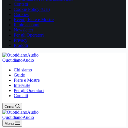
Contatti
Cookie Policy (UE)
Cookies
Eventi, Fiere e Mostre
Il mio account
Newsletter
Per gli Operatori
Privacy
Prodotti
QuotidianoAudio
Chi siamo
Guide
Fiere e Mostre
Interviste
Per gli Operatori
Contatti
Cerca
QuotidianoAudio
Menu