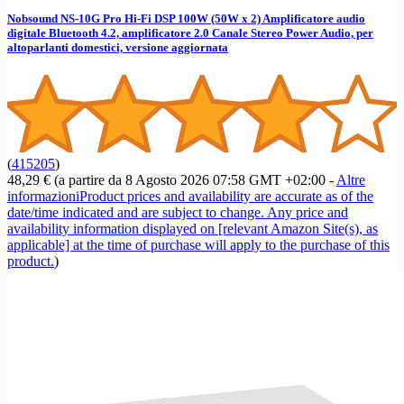
Nobsound NS-10G Pro Hi-Fi DSP 100W (50W x 2) Amplificatore audio
digitale Bluetooth 4.2, amplificatore 2.0 Canale Stereo Power Audio, per
altoparlanti domestici, versione aggiornata
(
415205
)
48,29 €
(a partire da 8 Agosto 2026 07:58 GMT +02:00 -
Altre
informazioni
Product prices and availability are accurate as of the
date/time indicated and are subject to change. Any price and
availability information displayed on [relevant Amazon Site(s), as
applicable] at the time of purchase will apply to the purchase of this
product.
)