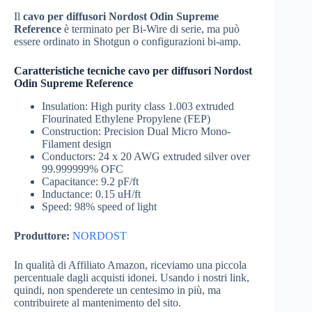
Il
cavo per diffusori Nordost Odin Supreme
Reference
è terminato per Bi-Wire di serie, ma può
essere ordinato in Shotgun o configurazioni bi-amp.
Caratteristiche tecniche cavo per diffusori Nordost
Odin Supreme Reference
Insulation: High purity class 1.003 extruded
Flourinated Ethylene Propylene (FEP)
Construction: Precision Dual Micro Mono-
Filament design
Conductors: 24 x 20 AWG extruded silver over
99.999999% OFC
Capacitance: 9.2 pF/ft
Inductance: 0.15 uH/ft
Speed: 98% speed of light
Produttore:
NORDOST
In qualità di Affiliato Amazon, riceviamo una piccola
percentuale dagli acquisti idonei. Usando i nostri link,
quindi, non spenderete un centesimo in più, ma
contribuirete al mantenimento del sito.