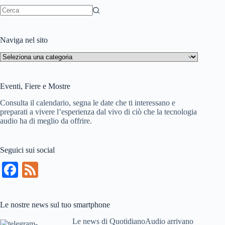
Nessun
risultato
Naviga nel sito
Naviga
nel
sito
Eventi, Fiere e Mostre
Consulta il calendario, segna le date che ti interessano e
preparati a vivere l’esperienza dal vivo di ciò che la tecnologia
audio ha di meglio da offrire.
Seguici sui social
Fa
Fe
ce
ed
bo
Le nostre news sul tuo smartphone
ok
Le news di QuotidianoAudio arrivano