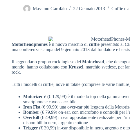
Massimo Garofalo
22 Gennaio 2013
Cuffie e a
Motorheadphones
è il nuovo marchio di
cuffie
presentato al C
una conferenza stampa del 9 gennaio 2013 dal fondatore e bassi
Il leggendario gruppo rock inglese dei
Motorhead
, che detengo
mondo, hanno collaborato con
Krussel
, marchio svedese, per la
rock.
Tutti i modelli di cuffie, nove in totale (comprese le varie finitur
Motorizer
è (€ 129,99) è il modello top della gamma over-
smartphone e cavo staccabile
Iron Fist
(€ 99,99) una over-ear più leggera della Motoriz
Bomber
(€ 79,99) on-ear, con microfono e controlli per l
Overkill
(€ 49,99) in-ear appositamente realizzate per l’i
disponibili in nero, argento e ottone
Trigger
(€ 39,99) in-ear disponibile in nero, argento e ott