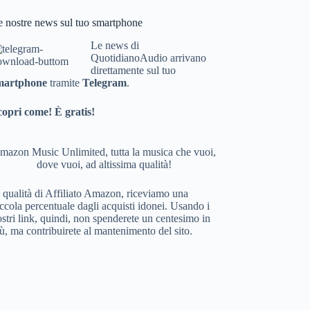
bo
e nostre news sul tuo smartphone
ok
Le news di
QuotidianoAudio arrivano
direttamente sul tuo
martphone
tramite
Telegram
.
copri come! È gratis!
mazon Music Unlimited, tutta la musica che vuoi,
dove vuoi, ad altissima qualità!
 qualità di Affiliato Amazon, riceviamo una
ccola percentuale dagli acquisti idonei. Usando i
stri link, quindi, non spenderete un centesimo in
ù, ma contribuirete al mantenimento del sito.