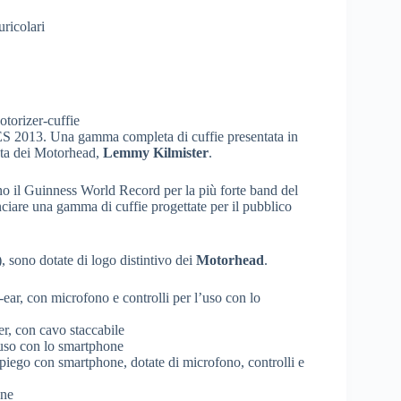
uricolari
ES 2013. Una gamma completa di cuffie presentata in
sta dei Motorhead,
Lemmy Kilmister
.
no il Guinness World Record per la più forte band del
nciare una gamma di cuffie progettate per il pubblico
e), sono dotate di logo distintivo dei
Motorhead
.
ear, con microfono e controlli per l’uso con lo
er, con cavo staccabile
’uso con lo smartphone
mpiego con smartphone, dotate di microfono, controlli e
one