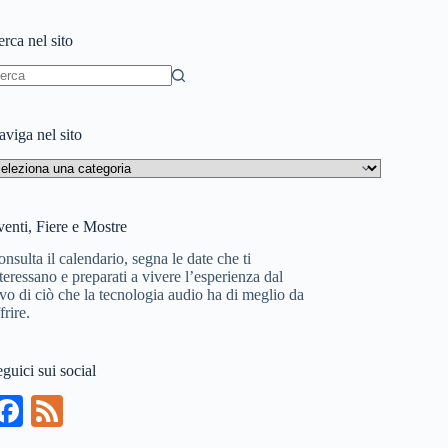
rca nel sito
essun
sultato
viga nel sito
aviga
l
to
enti, Fiere e Mostre
nsulta il calendario, segna le date che ti
teressano e preparati a vivere l’esperienza dal
vo di ciò che la tecnologia audio ha di meglio da
frire.
guici sui social
Fa
Fe
ce
ed