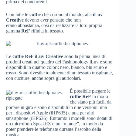
prima dei concorrenti.
Con tutte le
cuffie
che ci sono al mondo, alla
iLuv
Creative
devono aver pensato che non
erano abbastanza, così da realizzare la loro propria
gamma
ReF
rifinita in tessuto.
Le
cuffie ReF iLuv Creative
sono la prima linea di
prodotti creati nel quadro del Fashionology iLuv e sono
disponibili in quattro colori: nero, bianco, blu scuro e
rosso. Sono rivestite totalmente di un tessuto traspirante,
con cuciture, anche sopra gli auricolari.
È possibile piegare le
cuffie ReF
in modo
che siano più facili da
portare in giro e sono disponibili in due versioni: una
per i dispositivi Apple (iHP635) e una per altri
smartphone (iHP636). Entrambi i modelli sono dotati di
un microfono SpeakEZ e un “remote”, in modo da
poter prendere le telefonate durante l’ascolto della
musica.