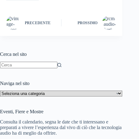
t
pp
m
W
di
is
h
PRECEDENTE
PROSSIMO
Li
st
Cerca nel sito
Nessun
risultato
Naviga nel sito
Naviga
nel
sito
Eventi, Fiere e Mostre
Consulta il calendario, segna le date che ti interessano e
preparati a vivere l’esperienza dal vivo di ciò che la tecnologia
audio ha di meglio da offrire.