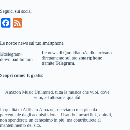
Seguici sui social
Fa
Fe
ce
ed
bo
Le nostre news sul tuo smartphone
ok
Le news di QuotidianoAudio arrivano
direttamente sul tuo
smartphone
tramite
Telegram
.
Scopri come! È gratis!
Amazon Music Unlimited, tutta la musica che vuoi, dove
vuoi, ad altissima qualità!
In qualità di Affiliato Amazon, riceviamo una piccola
percentuale dagli acquisti idonei. Usando i nostri link, quindi,
non spenderete un centesimo in più, ma contribuirete al
mantenimento del sito.