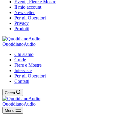
Eventi, Fiere e Mostre
Il mio account
Newsletter
Per gli Operatori
Privacy
Prodotti
QuotidianoAudio
Chi siamo
Guide
Fiere e Mostre
Interviste
Per gli Operatori
Contatti
Cerca
QuotidianoAudio
Menu