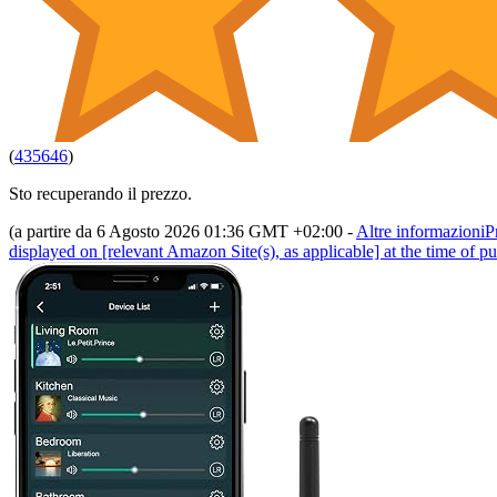
(
435646
)
Sto recuperando il prezzo.
(a partire da 6 Agosto 2026 01:36 GMT +02:00 -
Altre informazioni
P
displayed on [relevant Amazon Site(s), as applicable] at the time of pu