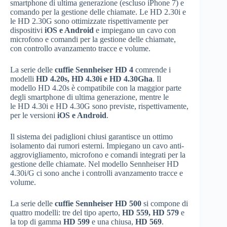
smartphone di ultima generazione (escluso iPhone 7) e
comando per la gestione delle chiamate. Le HD 2.30i e
le HD 2.30G sono ottimizzate rispettivamente per
dispositivi
iOS e Android
e impiegano un cavo con
microfono e comandi per la gestione delle chiamate,
con controllo avanzamento tracce e volume.
La serie delle
cuffie Sennheiser HD 4
comrende i
modelli
HD 4.20s, HD 4.30i e HD 4.30Gha
. Il
modello HD 4.20s è compatibile con la maggior parte
degli smartphone di ultima generazione, mentre le
le HD 4.30i e HD 4.30G sono previste, rispettivamente,
per le versioni
iOS e Android
.
Il sistema dei padiglioni chiusi garantisce un ottimo
isolamento dai rumori esterni. Impiegano un cavo anti-
aggrovigliamento, microfono e comandi integrati per la
gestione delle chiamate. Nel modello Sennheiser HD
4.30i/G ci sono anche i controlli avanzamento tracce e
volume.
La serie delle
cuffie Sennheiser HD 500
si compone di
quattro modelli: tre del tipo aperto,
HD 559, HD 579
e
la top di gamma
HD 599
e una chiusa,
HD 569
.