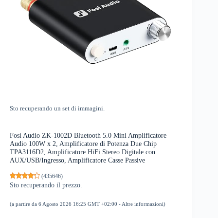
Sto recuperando un set di immagini.
Fosi Audio ZK-1002D Bluetooth 5.0 Mini Amplificatore
Audio 100W x 2, Amplificatore di Potenza Due Chip
TPA3116D2, Amplificatore HiFi Stereo Digitale con
AUX/USB/Ingresso, Amplificatore Casse Passive
(
435646
)
Sto recuperando il prezzo.
(a partire da 6 Agosto 2026 16:25 GMT +02:00 -
Altre informazioni
)