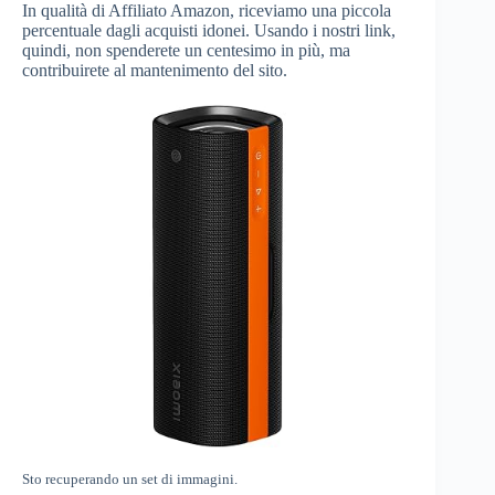
In qualità di Affiliato Amazon, riceviamo una piccola
percentuale dagli acquisti idonei. Usando i nostri link,
quindi, non spenderete un centesimo in più, ma
contribuirete al mantenimento del sito.
Sto recuperando un set di immagini.