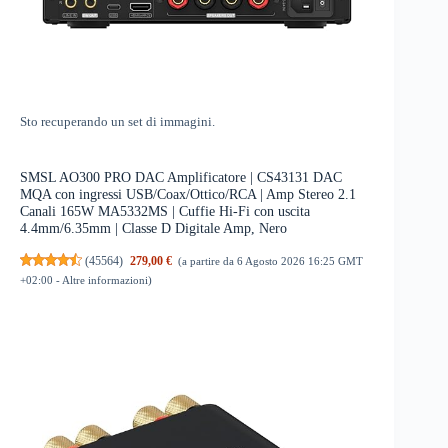
Sto recuperando un set di immagini.
SMSL AO300 PRO DAC Amplificatore | CS43131 DAC
MQA con ingressi USB/Coax/Ottico/RCA | Amp Stereo 2.1
Canali 165W MA5332MS | Cuffie Hi-Fi con uscita
4.4mm/6.35mm | Classe D Digitale Amp, Nero
(
45564
)
279,00 €
(a partire da 6 Agosto 2026 16:25 GMT
+02:00 -
Altre informazioni
)