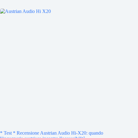
* Test * Recensione Austrian Audio Hi-X20: quando