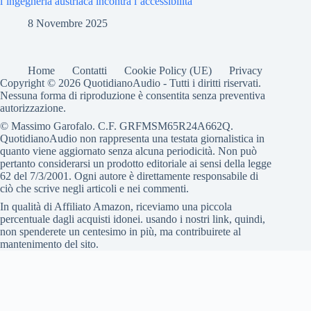
l’ingegneria austriaca incontra l’accessibilità
8 Novembre 2025
Home
Contatti
Cookie Policy (UE)
Privacy
Copyright © 2026 QuotidianoAudio - Tutti i diritti riservati.
Nessuna forma di riproduzione è consentita senza preventiva
autorizzazione.
© Massimo Garofalo. C.F. GRFMSM65R24A662Q.
QuotidianoAudio non rappresenta una testata giornalistica in
quanto viene aggiornato senza alcuna periodicità. Non può
pertanto considerarsi un prodotto editoriale ai sensi della legge
62 del 7/3/2001. Ogni autore è direttamente responsabile di
ciò che scrive negli articoli e nei commenti.
In qualità di Affiliato Amazon, riceviamo una piccola
percentuale dagli acquisti idonei. usando i nostri link, quindi,
non spenderete un centesimo in più, ma contribuirete al
mantenimento del sito.