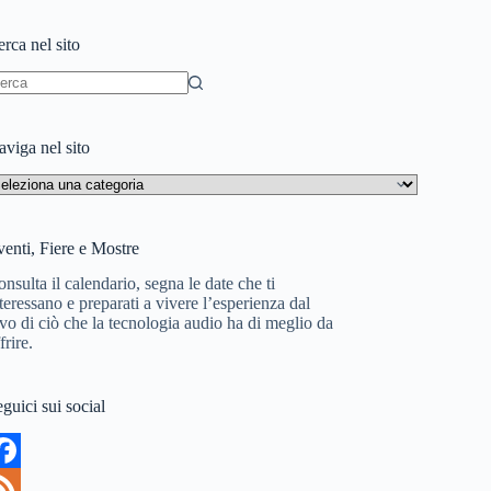
rca nel sito
essun
sultato
viga nel sito
aviga
l
to
enti, Fiere e Mostre
nsulta il calendario, segna le date che ti
teressano e preparati a vivere l’esperienza dal
vo di ciò che la tecnologia audio ha di meglio da
frire.
guici sui social