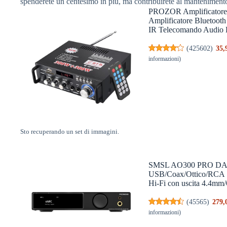
spenderete un centesimo in più, ma contribuirete al manteniment
PROZOR Amplificatore 
Amplificatore Bluetoo
IR Telecomando Audio 
(
425602
)
35,
informazioni
)
Sto recuperando un set di immagini.
SMSL AO300 PRO DAC A
USB/Coax/Ottico/RCA |
Hi-Fi con uscita 4.4mm
(
45565
)
279,
informazioni
)