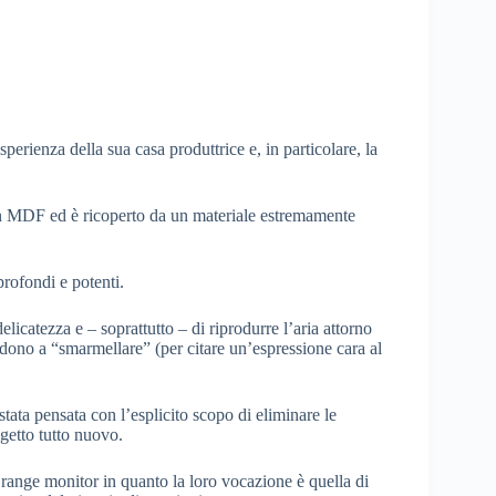
erienza della sua casa produttrice e, in particolare, la
 in MDF ed è ricoperto da un materiale estremamente
profondi e potenti.
licatezza e – soprattutto – di riprodurre l’aria attorno
ndono a “smarmellare” (per citare un’espressione cara al
ata pensata con l’esplicito scopo di eliminare le
ogetto tutto nuovo.
l range monitor in quanto la loro vocazione è quella di