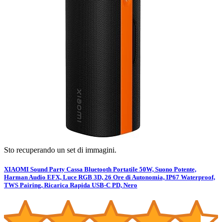
Sto recuperando un set di immagini.
XIAOMI Sound Party Cassa Bluetooth Portatile 50W, Suono Potente,
Harman Audio EFX, Luce RGB 3D, 26 Ore di Autonomia, IP67 Waterproof,
TWS Pairing, Ricarica Rapida USB-C PD, Nero