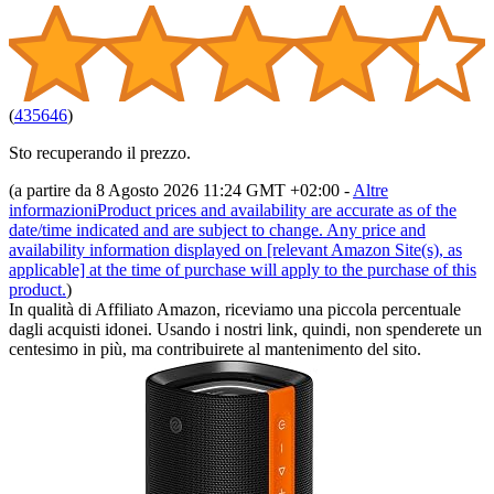
(
435646
)
Sto recuperando il prezzo.
(a partire da 8 Agosto 2026 11:24 GMT +02:00 -
Altre
informazioni
Product prices and availability are accurate as of the
date/time indicated and are subject to change. Any price and
availability information displayed on [relevant Amazon Site(s), as
applicable] at the time of purchase will apply to the purchase of this
product.
)
In qualità di Affiliato Amazon, riceviamo una piccola percentuale
dagli acquisti idonei. Usando i nostri link, quindi, non spenderete un
centesimo in più, ma contribuirete al mantenimento del sito.