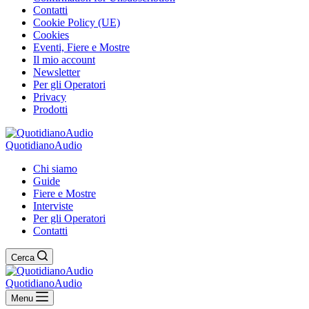
Contatti
Cookie Policy (UE)
Cookies
Eventi, Fiere e Mostre
Il mio account
Newsletter
Per gli Operatori
Privacy
Prodotti
QuotidianoAudio
Chi siamo
Guide
Fiere e Mostre
Interviste
Per gli Operatori
Contatti
Cerca
QuotidianoAudio
Menu