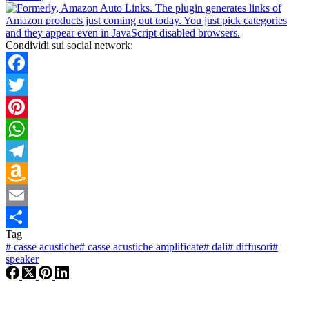
Condividi sui social network:
Facebook
Twitter
Pinterest
WhatsApp
Telegram
Amazon
Wish
Email
Tag
List
Condividi
#
casse acustiche
#
casse acustiche amplificate
#
dali
#
diffusori
#
speaker