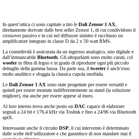
In quest’ottica ci sono capitate a tiro le
Dali Zensor 1 AX
,
direttamente derivate dalle best seller Zensor 1, di cui condividono il
crossover passivo e in cui nel diffusore sinistro è racchiuso un
amplificatore integrato in classe D da 2 x 50 watt RMS.
La connettività è assicurata da un ingresso analogico, uno digitale e
dall’immancabile
Bluetooth
. Gli altoparlanti sono molto curati, col
woofer
in fibra di legno e in grado di riprodurre ogni più piccolo
dettaglio della gamma bassa. Da parte sua, il
tweeter
è anch’esso
molto analitico e sfoggia la classica cupola morbida.
Le
Dali Zensor 1 AX
sono state progettate per essere versatili e
quindi per essere montate indifferentemente su stand (la soluzione
migliore), ma anche per essere appese al muro.
Al loro interno trova anche posto un
DAC
capace di elaborare
segnali a 24 bit e 176,4 kHz via Toslink e fino a 24/96 via Bluetooth
aptX.
Interessante anche il circuito
DSP
, il cui intervento è determinato
dalle scelte dell’utilizzatore e che garantisce di non mandare mai il