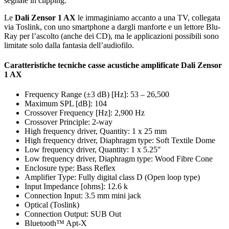
segnale in clipping.
Le
Dali Zensor 1 AX
le immaginiamo accanto a una TV, collegata
via Toslink, con uno smartphone a dargli manforte e un lettore Blu-
Ray per l’ascolto (anche dei CD), ma le applicazioni possibili sono
limitate solo dalla fantasia dell’audiofilo.
Caratteristiche tecniche casse acustiche amplificate Dali Zensor
1 AX
Frequency Range (±3 dB) [Hz]: 53 – 26,500
Maximum SPL [dB]: 104
Crossover Frequency [Hz]: 2,900 Hz
Crossover Principle: 2-way
High frequency driver, Quantity: 1 x 25 mm
High frequency driver, Diaphragm type: Soft Textile Dome
Low frequency driver, Quantity: 1 x 5.25″
Low frequency driver, Diaphragm type: Wood Fibre Cone
Enclosure type: Bass Reflex
Amplifier Type: Fully digital class D (Open loop type)
Input Impedance [ohms]: 12.6 k
Connection Input: 3.5 mm mini jack
Optical (Toslink)
Connection Output: SUB Out
Bluetooth™ Apt-X