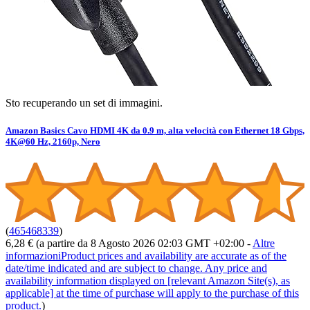
Sto recuperando un set di immagini.
Amazon Basics Cavo HDMI 4K da 0.9 m, alta velocità con Ethernet 18 Gbps,
4K@60 Hz, 2160p, Nero
(
465468339
)
6,28 €
(a partire da 8 Agosto 2026 02:03 GMT +02:00 -
Altre
informazioni
Product prices and availability are accurate as of the
date/time indicated and are subject to change. Any price and
availability information displayed on [relevant Amazon Site(s), as
applicable] at the time of purchase will apply to the purchase of this
product.
)