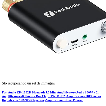
Sto recuperando un set di immagini.
Fosi Audio ZK-1002D Bluetooth 5.0 Mini Amplificatore Audio 100W x 2,
Amplificatore di Potenza Due Chip TPA3116D2, Amplificatore HiFi Stereo
Digitale con AUX/USB/Ingresso, Amplificatore Casse Passive