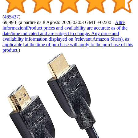
(
465437
)
69,99 €
(a partire da 8 Agosto 2026 02:03 GMT +02:00 -
Altre
informazioni
Product prices and availability are accurate as of the
date/time indicated and are subject to change. Any price and
availability information displayed on [relevant Amazon Site(s), as
applicable] at the time of purchase will apply to the purchase of this
product.
)