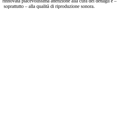
rinnovata piacevolissima attenzione alla cura dei dettagli e –
soprattutto – alla qualità di riproduzione sonora.