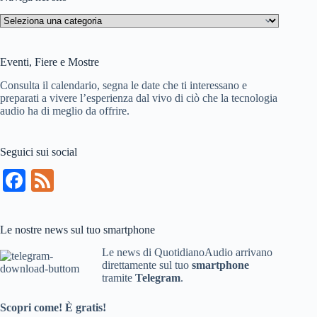
Naviga
nel
sito
Eventi, Fiere e Mostre
Consulta il calendario, segna le date che ti interessano e
preparati a vivere l’esperienza dal vivo di ciò che la tecnologia
audio ha di meglio da offrire.
Seguici sui social
Fa
Fe
ce
ed
bo
Le nostre news sul tuo smartphone
ok
Le news di QuotidianoAudio arrivano
direttamente sul tuo
smartphone
tramite
Telegram
.
Scopri come! È gratis!