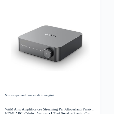
Sto recuperando un set di immagini.
WiiM Amp Amplificatore Streaming Per Altoparlanti Passivi,
HDMI ARC, Grigio | Aggiorna I Tuoi Speaker Passivi Con