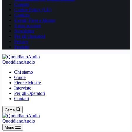
Contatti
Cookie Policy (UE)
Cookies
Eventi, Fiere e Mostre
Il mio account
Newsletter
Per gli Operatori
Privacy
Prodotti
QuotidianoAudio
Chi siamo
Guide
Fiere e Mostre
Interviste
Per gli Operatori
Contatti
Cerca
QuotidianoAudio
Menu