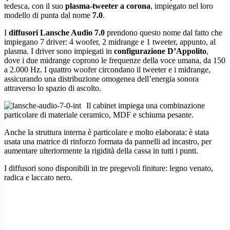
tedesca, con il suo
plasma-tweeter a corona
, impiegato nel loro
modello di punta dal nome
7.0
.
I
diffusori Lansche Audio 7.0
prendono questo nome dal fatto che
impiegano 7 driver: 4 woofer, 2 midrange e 1 tweeter, appunto, al
plasma. I driver sono impiegati in
configurazione D’Appolito
,
dove i due midrange coprono le frequenze della voce umana, da 150
a 2.000 Hz. I quattro woofer circondano il tweeter e i midrange,
assicurando una distribuzione omogenea dell’energia sonora
attraverso lo spazio di ascolto.
Il cabinet impiega una combinazione
particolare di materiale ceramico, MDF e schiuma pesante.
Anche la struttura interna è particolare e molto elaborata: è stata
usata una matrice di rinforzo formata da pannelli ad incastro, per
aumentare ulteriormente la rigidità della cassa in tutti i punti.
I diffusori sono disponibili in tre pregevoli finiture: legno venato,
radica e laccato nero.