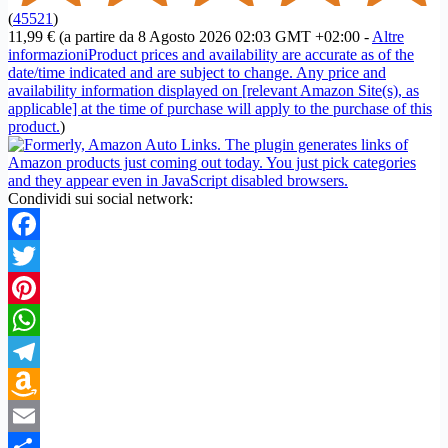
(
45521
)
11,99 €
(a partire da 8 Agosto 2026 02:03 GMT +02:00 -
Altre
informazioni
Product prices and availability are accurate as of the
date/time indicated and are subject to change. Any price and
availability information displayed on [relevant Amazon Site(s), as
applicable] at the time of purchase will apply to the purchase of this
product.
)
Condividi sui social network:
Facebook
Twitter
Pinterest
WhatsApp
Telegram
Amazon
Wish
Email