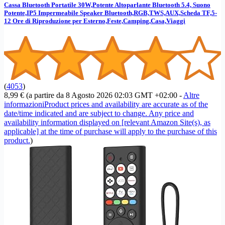
Cassa Bluetooth Portatile 30W,Potente Altoparlante Bluetooth 5.4, Suono
Potente,IP5 Impermeabile Speaker Bluetooth,RGB,TWS,AUX,Scheda TF,5-
12 Ore di Riproduzione per Esterno,Feste,Camping,Casa,Viaggi
(
4053
)
8,99 €
(a partire da 8 Agosto 2026 02:03 GMT +02:00 -
Altre
informazioni
Product prices and availability are accurate as of the
date/time indicated and are subject to change. Any price and
availability information displayed on [relevant Amazon Site(s), as
applicable] at the time of purchase will apply to the purchase of this
product.
)