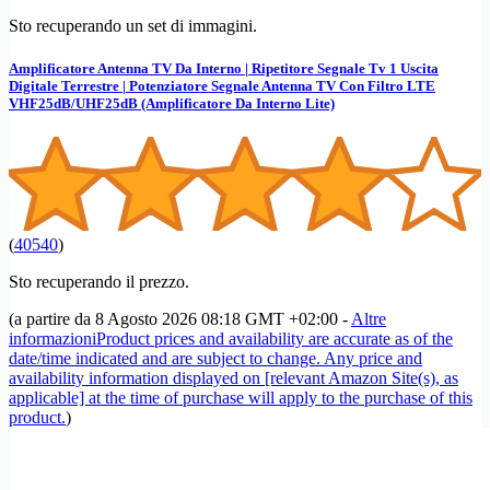
Sto recuperando un set di immagini.
Amplificatore Antenna TV Da Interno | Ripetitore Segnale Tv 1 Uscita
Digitale Terrestre | Potenziatore Segnale Antenna TV Con Filtro LTE
VHF25dB/UHF25dB (Amplificatore Da Interno Lite)
(
40540
)
Sto recuperando il prezzo.
(a partire da 8 Agosto 2026 08:18 GMT +02:00 -
Altre
informazioni
Product prices and availability are accurate as of the
date/time indicated and are subject to change. Any price and
availability information displayed on [relevant Amazon Site(s), as
applicable] at the time of purchase will apply to the purchase of this
product.
)