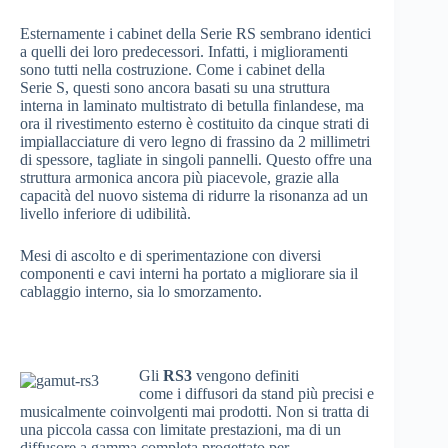
Esternamente i cabinet della Serie RS sembrano identici
a quelli dei loro predecessori. Infatti, i miglioramenti
sono tutti nella costruzione. Come i cabinet della
Serie S, questi sono ancora basati su una struttura
interna in laminato multistrato di betulla finlandese, ma
ora il rivestimento esterno è costituito da cinque strati di
impiallacciature di vero legno di frassino da 2 millimetri
di spessore, tagliate in singoli pannelli. Questo offre una
struttura armonica ancora più piacevole, grazie alla
capacità del nuovo sistema di ridurre la risonanza ad un
livello inferiore di udibilità.
Mesi di ascolto e di sperimentazione con diversi
componenti e cavi interni ha portato a migliorare sia il
cablaggio interno, sia lo smorzamento.
Gli
RS3
vengono definiti
come i diffusori da stand più precisi e
musicalmente coinvolgenti mai prodotti. Non si tratta di
una piccola cassa con limitate prestazioni, ma di un
diffusore a gamma completa progettato per