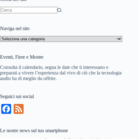
Nessun
risultato
Naviga nel sito
Naviga
nel
sito
Eventi, Fiere e Mostre
Consulta il calendario, segna le date che ti interessano e
preparati a vivere l’esperienza dal vivo di ciò che la tecnologia
audio ha di meglio da offrire.
Seguici sui social
Fa
Fe
ce
ed
bo
Le nostre news sul tuo smartphone
ok