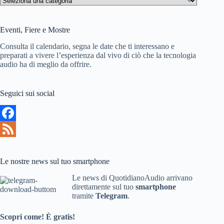
nel
sito
Eventi, Fiere e Mostre
Consulta il calendario, segna le date che ti interessano e
preparati a vivere l’esperienza dal vivo di ciò che la tecnologia
audio ha di meglio da offrire.
Seguici sui social
F
a
F
c
e
Le nostre news sul tuo smartphone
e
e
Le news di QuotidianoAudio arrivano
direttamente sul tuo
smartphone
b
d
tramite
Telegram
.
o
Scopri come! È gratis!