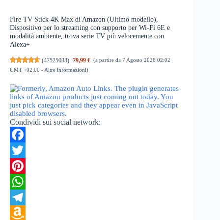
Fire TV Stick 4K Max di Amazon (Ultimo modello),
Dispositivo per lo streaming con supporto per Wi-Fi 6E e
modalità ambiente, trova serie TV più velocemente con
Alexa+
(
47525033
)
79,99 €
(a partire da 7 Agosto 2026 02:02
GMT +02:00 -
Altre informazioni
)
Condividi sui social network:
F
a
T
c
w
P
e
i
i
W
b
t
n
h
T