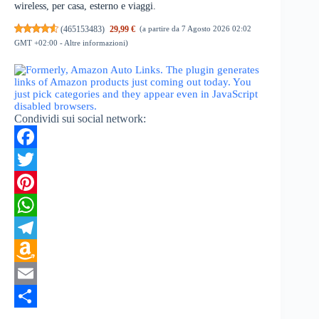
wireless, per casa, esterno e viaggi.
(
465153483
)
29,99 €
(a partire da 7 Agosto 2026 02:02
GMT +02:00 -
Altre informazioni
)
Condividi sui social network:
F
a
T
c
w
P
e
i
i
W
b
t
n
h
T
o
t
t
a
e
A
o
e
e
t
l
m
E
k
r
r
s
e
a
m
C