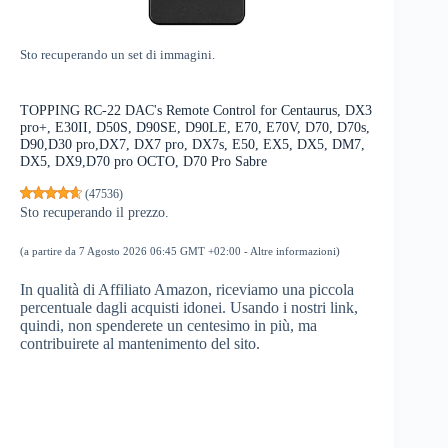
Sto recuperando un set di immagini.
TOPPING RC-22 DAC's Remote Control for Centaurus, DX3
pro+, E30II, D50S, D90SE, D90LE, E70, E70V, D70, D70s,
D90,D30 pro,DX7, DX7 pro, DX7s, E50, EX5, DX5, DM7,
DX5, DX9,D70 pro OCTO, D70 Pro Sabre
(
47536
)
Sto recuperando il prezzo.
(a partire da 7 Agosto 2026 06:45 GMT +02:00 -
Altre informazioni
)
In qualità di Affiliato Amazon, riceviamo una piccola
percentuale dagli acquisti idonei. Usando i nostri link,
quindi, non spenderete un centesimo in più, ma
contribuirete al mantenimento del sito.