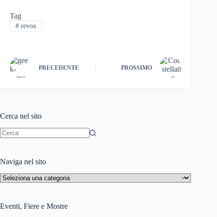
e
A
g
z
a
o
Tag
#
revox
s
p
r
o
i
n
t
p
a
n
l
d
m
W
i
PRECEDENTE
PROSSIMO
i
v
s
i
h
d
Cerca nel sito
L
i
i
Nessun
risultato
s
Naviga nel sito
t
Naviga
nel
sito
Eventi, Fiere e Mostre