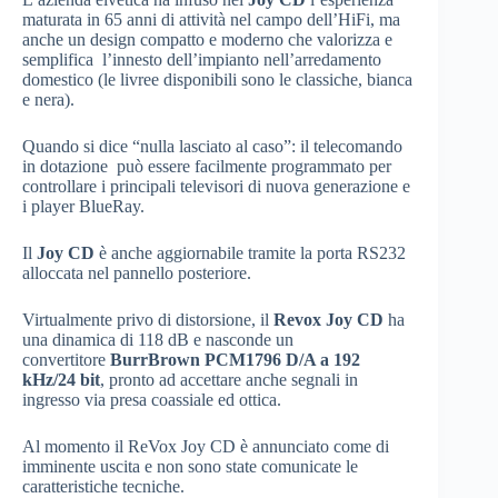
maturata in 65 anni di attività nel campo dell’HiFi, ma
anche un design compatto e moderno che valorizza e
semplifica l’innesto dell’impianto nell’arredamento
domestico (le livree disponibili sono le classiche, bianca
e nera).
Quando si dice “nulla lasciato al caso”: il telecomando
in dotazione può essere facilmente programmato per
controllare i principali televisori di nuova generazione e
i player BlueRay.
Il
Joy CD
è anche aggiornabile tramite la porta RS232
alloccata nel pannello posteriore.
Virtualmente privo di distorsione, il
Revox Joy CD
ha
una dinamica di 118 dB e nasconde un
convertitore
BurrBrown PCM1796 D/A a 192
kHz/24 bit
, pronto ad accettare anche segnali in
ingresso via presa coassiale ed ottica.
Al momento il ReVox Joy CD è annunciato come di
imminente uscita e non sono state comunicate le
caratteristiche tecniche.