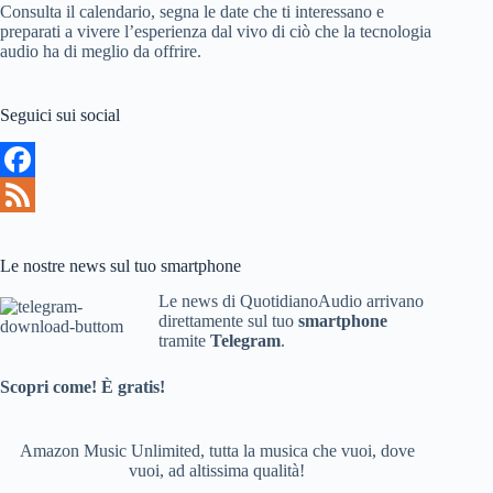
Consulta il calendario, segna le date che ti interessano e
preparati a vivere l’esperienza dal vivo di ciò che la tecnologia
audio ha di meglio da offrire.
Seguici sui social
F
a
F
c
e
Le nostre news sul tuo smartphone
e
e
Le news di QuotidianoAudio arrivano
direttamente sul tuo
smartphone
b
d
tramite
Telegram
.
o
Scopri come! È gratis!
o
k
Amazon Music Unlimited, tutta la musica che vuoi, dove
vuoi, ad altissima qualità!