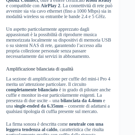
Qobuz Connect
, oltre a essere certificato
Roon Ready
e compatibile con
AirPlay 2
. La connettività di rete può
avvenire sia via cavo ethernet (fino a 1000 Mbps) sia in
modalità wireless su entrambe le bande 2.4 e 5 GHz.
Un aspetto particolarmente apprezzato dagli
appassionati è la possibilità di riprodurre musica
memorizzata localmente su dispositivi di memoria USB
o su sistemi NAS di rete, garantendo l’accesso alla
propria collezione personale senza passare
necessariamente dai servizi in abbonamento.
Amplificazione bilanciata di qualità
La sezione di amplificazione per cuffie del mini-i Pro 4
merita un’attenzione particolare. Il circuito
completamente bilanciato
è in grado di pilotare anche
cuffie e monitor in-ear particolarmente esigenti. La
presenza di due uscite – una
bilanciata da 4.4mm
e
una
single-ended da 6.35mm
– consente di adattarsi a
qualsiasi tipologia di cuffia presente sul mercato.
La firma sonora è descritta come
neutrale con una
leggera tendenza al caldo
, caratteristica che risulta
particolarmente gradita con cuffie dalla risposta