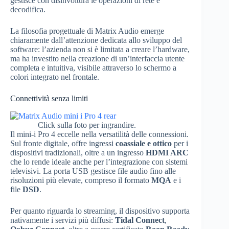
gestisce con disinvoltura le operazioni di rete e
decodifica.
La filosofia progettuale di Matrix Audio emerge
chiaramente dall’attenzione dedicata allo sviluppo del
software: l’azienda non si è limitata a creare l’hardware,
ma ha investito nella creazione di un’interfaccia utente
completa e intuitiva, visibile attraverso lo schermo a
colori integrato nel frontale.
Connettività senza limiti
Click sulla foto per ingrandire.
Il mini-i Pro 4 eccelle nella versatilità delle connessioni.
Sul fronte digitale, offre ingressi
coassiale e ottico
per i
dispositivi tradizionali, oltre a un ingresso
HDMI ARC
che lo rende ideale anche per l’integrazione con sistemi
televisivi. La porta USB gestisce file audio fino alle
risoluzioni più elevate, compreso il formato
MQA
e i
file
DSD
.
Per quanto riguarda lo streaming, il dispositivo supporta
nativamente i servizi più diffusi:
Tidal Connect
,