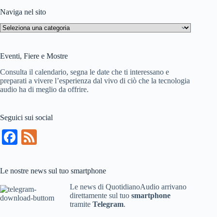
risultato
Naviga nel sito
Naviga
nel
sito
Eventi, Fiere e Mostre
Consulta il calendario, segna le date che ti interessano e
preparati a vivere l’esperienza dal vivo di ciò che la tecnologia
audio ha di meglio da offrire.
Seguici sui social
Fa
Fe
ce
ed
bo
Le nostre news sul tuo smartphone
ok
Le news di QuotidianoAudio arrivano
direttamente sul tuo
smartphone
tramite
Telegram
.