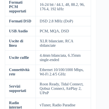
Formati
16-24 bit / 44.1, 48, 88.2, 96,
PCM
176.4, 192 kHz
supportati
Formati DSD
DSD 2.8 MHz (DoP)
USB Audio
PCM, MQA, DSD
Uscite di
XLR bilanciate, RCA
linea
sbilanciate
4.4mm bilanciata, 6.35mm
Uscite cuffie
single-ended
Connettività
Ethernet 10/100/1000 Mbps,
rete
Wi-Fi 2.4/5 GHz
Roon Ready, Tidal Connect,
Servizi
Qobuz Connect, AirPlay 2,
supportati
UPnP
Radio
vTuner, Radio Paradise
internet