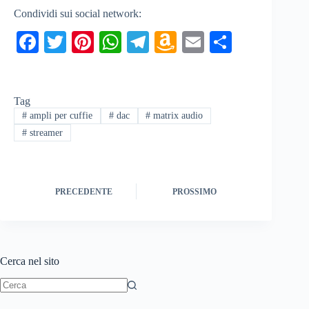
Condividi sui social network:
Fa
T
Pi
W
Te
A
E
C
ce
wi
nt
ha
le
m
m
on
bo
tte
er
ts
gr
az
ail
di
Tag
ok
r
es
A
a
on
vi
#
ampli per cuffie
#
dac
#
matrix audio
t
pp
m
W
di
#
streamer
is
h
Li
PRECEDENTE
PROSSIMO
st
Cerca nel sito
Nessun