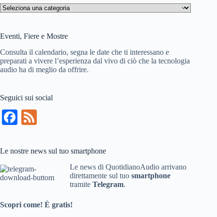
Naviga
nel
sito
Eventi, Fiere e Mostre
Consulta il calendario, segna le date che ti interessano e
preparati a vivere l’esperienza dal vivo di ciò che la tecnologia
audio ha di meglio da offrire.
Seguici sui social
Fa
Fe
ce
ed
bo
Le nostre news sul tuo smartphone
ok
Le news di QuotidianoAudio arrivano
direttamente sul tuo
smartphone
tramite
Telegram
.
Scopri come! È gratis!