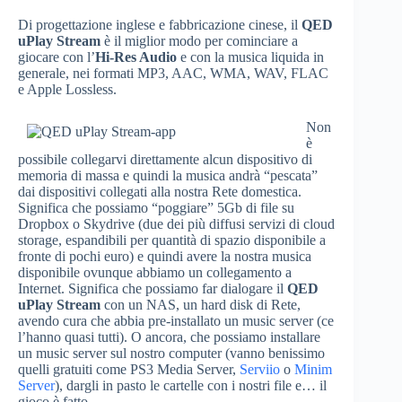
Di progettazione inglese e fabbricazione cinese, il
QED
uPlay Stream
è il miglior modo per cominciare a
giocare con l’
Hi-Res Audio
e con la musica liquida in
generale, nei formati MP3, AAC, WMA, WAV, FLAC
e Apple Lossless.
Non
è
possibile collegarvi direttamente alcun dispositivo di
memoria di massa e quindi la musica andrà “pescata”
dai dispositivi collegati alla nostra Rete domestica.
Significa che possiamo “poggiare” 5Gb di file su
Dropbox o Skydrive (due dei più diffusi servizi di cloud
storage, espandibili per quantità di spazio disponibile a
fronte di pochi euro) e quindi avere la nostra musica
disponibile ovunque abbiamo un collegamento a
Internet. Significa che possiamo far dialogare il
QED
uPlay Stream
con un NAS, un hard disk di Rete,
avendo cura che abbia pre-installato un music server (ce
l’hanno quasi tutti). O ancora, che possiamo installare
un music server sul nostro computer (vanno benissimo
quelli gratuiti come PS3 Media Server,
Serviio
o
Minim
Server
), dargli in pasto le cartelle con i nostri file e… il
gioco è fatto.