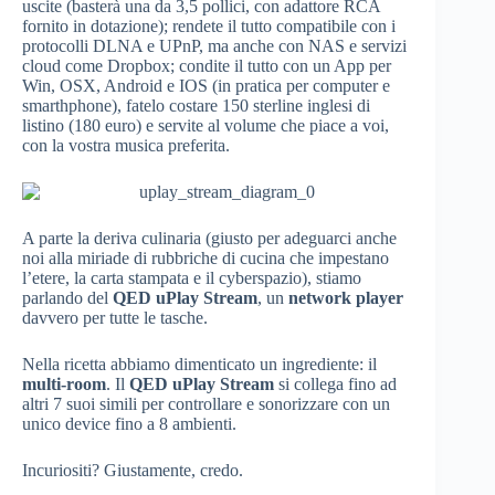
uscite (basterà una da 3,5 pollici, con adattore RCA
fornito in dotazione); rendete il tutto compatibile con i
protocolli DLNA e UPnP, ma anche con NAS e servizi
cloud come Dropbox; condite il tutto con un App per
Win, OSX, Android e IOS (in pratica per computer e
smarthphone), fatelo costare 150 sterline inglesi di
listino (180 euro) e servite al volume che piace a voi,
con la vostra musica preferita.
A parte la deriva culinaria (giusto per adeguarci anche
noi alla miriade di rubbriche di cucina che impestano
l’etere, la carta stampata e il cyberspazio), stiamo
parlando del
QED uPlay Stream
, un
network
player
davvero per tutte le tasche.
Nella ricetta abbiamo dimenticato un ingrediente: il
multi-room
. Il
QED uPlay Stream
si collega fino ad
altri 7 suoi simili per controllare e sonorizzare con un
unico device fino a 8 ambienti.
Incuriositi? Giustamente, credo.