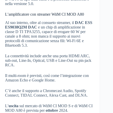
nella versione 5.0.
L’amplificatore con streamer WiiM CI MOD A80
Al suo interno, oltre al consueto streamer, il
DAC ESS
ES9038Q2M DAC
e un chip di amplificazione in
classe D TI TPA3255, capace di erogare 60 W per
canale a 8 ohm; non manca il supporto ai nuovi
protocolli di comunicazione senza fili: Wi-Fi 6E e
Bluetooth 5.3.
La connettività include anche una porta HDMI ARC,
sub-out, Line-In, Optical, USB e Line-Out su pin-jack
RCA.
Il multi-room è previsti, così come l’integrazione con
Amazon Echo e Google Home.
C’è anche il supporto a Chromecast Audio, Spotify
Connect, TIDAL Connect, Alexa Cast, and DLNA.
L’
uscita
sul mercato di WiiM CI MOD S e di WiiM CI
MOD A80 è prevista per
ottobre
2024.