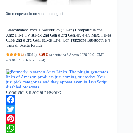
Sto recuperando un set di immagini.
Telecomando Vocale Sostitutivo (3 Gen) Compatibile con
Amz Fir-e TV st1-ck 2nd Gen e 3rd Gen,4K e 4K Max, Fir-es
Cube 2nd e 3rd Gen, st1-ck Lite, Con Funzione Bluetooth e 4
Tasti di Scelta Rapida
(
40519
)
8,59 €
(a partire da 6 Agosto 2026 02:01 GMT
+02:00 -
Altre informazioni
)
Condividi sui social network:
F
a
T
c
w
P