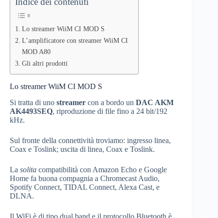
Indice dei contenuti
Lo streamer WiiM CI MOD S
L’amplificatore con streamer WiiM CI
MOD A80
Gli altri prodotti
Lo streamer WiiM CI MOD S
Si tratta di uno
streamer
con a bordo un
DAC AKM
AK4493SEQ
, riproduzione di file fino a 24 bit/192
kHz.
Sul fronte della connettività troviamo: ingresso linea,
Coax e Toslink; uscita di linea, Coax e Toslink.
La
solita
compatibilità con Amazon Echo e Google
Home fa buona compagnia a Chromecast Audio,
Spotify Connect, TIDAL Connect, Alexa Cast, e
DLNA.
Il WiFi è di tipo dual band e il protocollo Bluetooth è