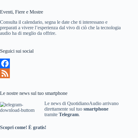
sito
s
Eventi, Fiere e Mostre
t
Consulta il calendario, segna le date che ti interessano e
preparati a vivere l’esperienza dal vivo di ciò che la tecnologia
audio ha di meglio da offrire.
Seguici sui social
F
a
F
c
e
Le nostre news sul tuo smartphone
e
e
Le news di QuotidianoAudio arrivano
direttamente sul tuo
smartphone
b
d
tramite
Telegram
.
o
Scopri come! È gratis!
o