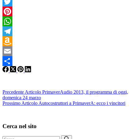
Facebook
Twitter
Pinterest
WhatsApp
Telegram
Amazon
Wish
Email
List
Condividi
Precedente
Articolo
PrimaverAudio 2013, il programma di oggi,
domenica 24 marzo
Prossimo
Articolo
Autocostruttori a PrimaverA: ecco i vincitori
Cerca nel sito