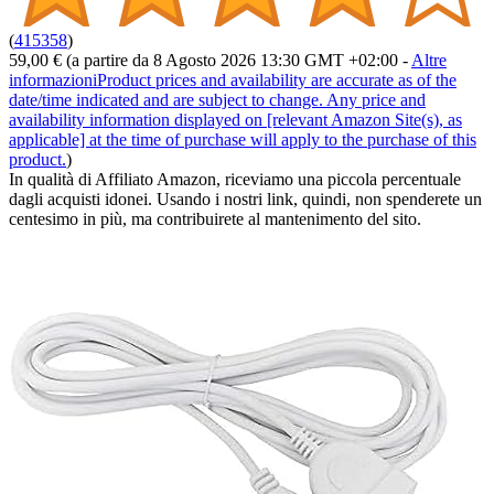
(
415358
)
59,00 €
(a partire da 8 Agosto 2026 13:30 GMT +02:00 -
Altre
informazioni
Product prices and availability are accurate as of the
date/time indicated and are subject to change. Any price and
availability information displayed on [relevant Amazon Site(s), as
applicable] at the time of purchase will apply to the purchase of this
product.
)
In qualità di Affiliato Amazon, riceviamo una piccola percentuale
dagli acquisti idonei. Usando i nostri link, quindi, non spenderete un
centesimo in più, ma contribuirete al mantenimento del sito.