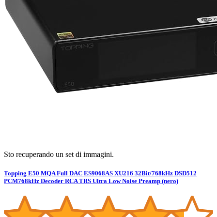
Sto recuperando un set di immagini.
Topping E50 MQA Full DAC ES9068AS XU216 32Bit/768kHz DSD512
PCM768kHz Decoder RCA TRS Ultra Low Noise Preamp (nero)