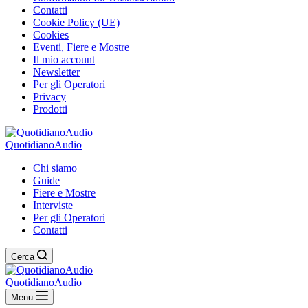
Contatti
Cookie Policy (UE)
Cookies
Eventi, Fiere e Mostre
Il mio account
Newsletter
Per gli Operatori
Privacy
Prodotti
QuotidianoAudio
Chi siamo
Guide
Fiere e Mostre
Interviste
Per gli Operatori
Contatti
Cerca
QuotidianoAudio
Menu