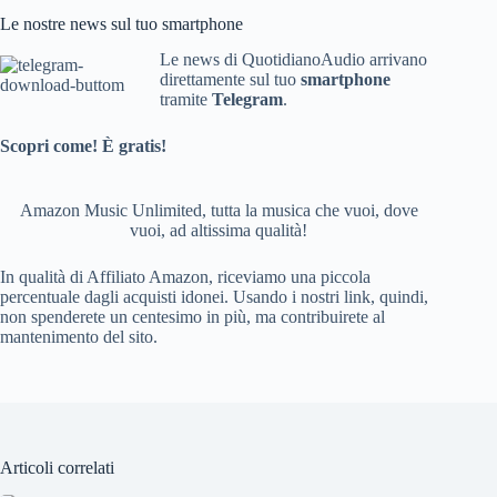
c
e
Le nostre news sul tuo smartphone
e
e
Le news di QuotidianoAudio arrivano
direttamente sul tuo
smartphone
b
d
tramite
Telegram
.
o
Scopri come! È gratis!
o
k
Amazon Music Unlimited, tutta la musica che vuoi, dove
vuoi, ad altissima qualità!
In qualità di Affiliato Amazon, riceviamo una piccola
percentuale dagli acquisti idonei. Usando i nostri link, quindi,
non spenderete un centesimo in più, ma contribuirete al
mantenimento del sito.
Articoli correlati