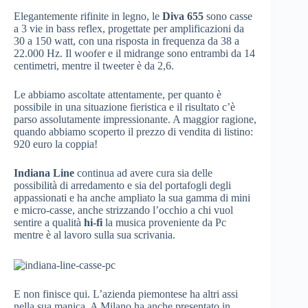
Elegantemente rifinite in legno, le
Diva 655
sono casse
a 3 vie in bass reflex, progettate per amplificazioni da
30 a 150 watt, con una risposta in frequenza da 38 a
22.000 Hz. Il woofer e il midrange sono entrambi da 14
centimetri, mentre il tweeter è da 2,6.
Le abbiamo ascoltate attentamente, per quanto è
possibile in una situazione fieristica e il risultato c’è
parso assolutamente impressionante. A maggior ragione,
quando abbiamo scoperto il prezzo di vendita di listino:
920 euro la coppia!
Indiana Line
continua ad avere cura sia delle
possibilità di arredamento e sia del portafogli degli
appassionati e ha anche ampliato la sua gamma di mini
e micro-casse, anche strizzando l’occhio a chi vuol
sentire a qualità
hi-fi
la musica proveniente da Pc
mentre è al lavoro sulla sua scrivania.
E non finisce qui. L’azienda piemontese ha altri assi
nella sua manica. A Milano ha anche presentato in