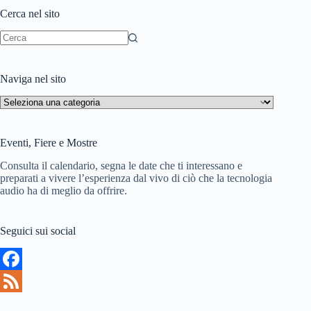
h
d
Cerca nel sito
L
i
i
Nessun
risultato
s
Naviga nel sito
t
Naviga
nel
sito
Eventi, Fiere e Mostre
Consulta il calendario, segna le date che ti interessano e
preparati a vivere l’esperienza dal vivo di ciò che la tecnologia
audio ha di meglio da offrire.
Seguici sui social
F
a
F