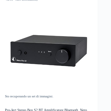
Sto recuperando un set di immagini.
Pro-Ject Stereo Box S2 BT Amplificatore Bluetooth, Nero