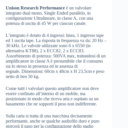
Unison Research Performance
è un valvolare
integrato dual mono, Single Ended parallelo, in
configurazione Ultralineare, in classe A, con una
potenza di uscita di 45 W per ciascun canale.
L’integrato è dotato di 4 ingressi: linea, 1 ingresso tape
ed 1 uscita tape. La risposta in frequenza va da: 20 Hz –
30 kHz. Le valvole utilizzate sono 6 x 6550 (in
alternativa KT88), 2 x ECC82, 2 x ECC83.
Assorbimento di potenza: 500VA max, trattandosi di un
amplificatore in classe A è presumibile che il consumo
sia lo stesso in presenza ed in assenza di
segnale. Dimensioni: 60cm x 48cm x H 23,5cm e peso
netto di ben 50 kg.
Come tutti i valvolari questo amplificatore non deve
essere confinato all’interno di un mobile, ma
posizionato in modo che riceva aria e ospitato su un
basamento che ne sopporti il peso non indifferente.
Sulla carta si tratta di una macchina decisamente
performante, anche se qualche audiofilo duro e puro
storcerà il naso per la configurazione dello stadio