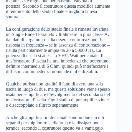
mentre 1/3 è regolabile per ciascuna valvola di
potenza. Secondo il costruttore questa modifica aumenta
il rendimento dello stadio finale e migliora la resa
sonora.
La configurazione dello stadio finale è rimasta invariata,
un Single Ended Parallelo Ultralineare in pura classe A,
dai dati di targa non risulta esserci controreazione. La
risposta in frequenza – se in assenza di controreazione –
risulta particolarmente ampia da 20 a 50000 Hz. La
potenza di uscita si attesta a 30/35 Watt per canale. Il
trasformatore d’uscita ha una impedenza che potremmo
definire intermedia di 6 Ohm, quindi può interfacciare i
diffusori con impedenza nominale di 4 e di 8ohm.
Qualche purista non gradirà il fatto di avere una sola
uscita in luogo di due, ma questa soluzione viene spesso
usata per semplificare l’avvolgimento del secondario del
trasformatore d’uscita. Ogni stadio di preamplificazione
è disaccoppiato e filtrato separatamente.
Anche gli amplificatori dei canali sono in due circuiti
separati per migliorare la diafonia e la dissipazione
termica, secondo il costruttore questo va a vantaggio