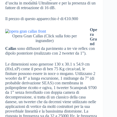
d’uscita in modalità Ultralineare e per la presenza di un
fattore di retroazione di 16 dB.
Il prezzo di questo apparecchio è di €10.900
Ope
ra
Opera Gran Callas (Click sulla foto per
Gra
ingrandire)
nd
Callas
sono diffusori da pavimento a tre vie reflex con
dipolo posteriore (realizzato con 2 tweeter da 1”).
Le dimensioni sono generose 130 x 30.1 x 54.9 cm
(HxLxP) come il peso di ben 75 Kg circa/cad, le
finiture possono essere in noce o mogano. Utilizzano 2
woofer da 8” a lunga escursione, 1 midrange da 7” (di
probabile derivazione SEAS) con membrana in
polipropilene ricotto e ogiva, 1 tweeter Scanspeak 9700
da 1” senza ferrofluido con doppia camera di
decompressione, si tratta di un classico della casa
danese, un tweeter che da decenni viene utilizzato nelle
applicazioni di vertice da molti costruttori per la sua
proverbiale linearità e la bassissima distorsione. La
risposta in frequenza va da 32 a 25000 Hz, le frequenza