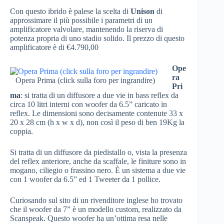
Con questo ibrido è palese la scelta di
Unison
di
approssimare il più possibile i parametri di un
amplificatore valvolare, mantenendo la riserva di
potenza propria di uno stadio solido. Il prezzo di questo
amplificatore è di €4.790,00
Ope
ra
Opera Prima (click sulla foro per ingrandire)
Pri
ma
: si tratta di un diffusore a due vie in bass reflex da
circa 10 litri interni con woofer da 6.5” caricato in
reflex. Le dimensioni sono decisamente contenute 33 x
20 x 28 cm (h x w x d), non così il peso di ben 19Kg la
coppia.
Si tratta di un diffusore da piedistallo o, vista la presenza
del reflex anteriore, anche da scaffale, le finiture sono in
mogano, ciliegio o frassino nero. È un sistema a due vie
con 1 woofer da 6.5” ed 1 Tweeter da 1 pollice.
Curiosando sul sito di un rivenditore inglese ho trovato
che il woofer da 7” è un modello custom, realizzato da
Scanspeak. Questo woofer ha un’ottima resa nelle