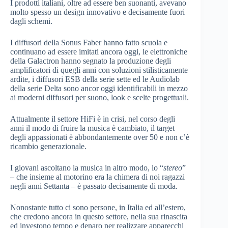
I prodotti italiani, oltre ad essere ben suonanti, avevano
molto spesso un design innovativo e decisamente fuori
dagli schemi.
I diffusori della Sonus Faber hanno fatto scuola e
continuano ad essere imitati ancora oggi, le elettroniche
della Galactron hanno segnato la produzione degli
amplificatori di quegli anni con soluzioni stilisticamente
ardite, i diffusori ESB della serie sette ed le Audiolab
della serie Delta sono ancor oggi identificabili in mezzo
ai moderni diffusori per suono, look e scelte progettuali.
Attualmente il settore HiFi è in crisi, nel corso degli
anni il modo di fruire la musica è cambiato, il target
degli appassionati è abbondantemente over 50 e non c’è
ricambio generazionale.
I giovani ascoltano la musica in altro modo, lo “
stereo
”
– che insieme al motorino era la chimera di noi ragazzi
negli anni Settanta – è passato decisamente di moda.
Nonostante tutto ci sono persone, in Italia ed all’estero,
che credono ancora in questo settore, nella sua rinascita
ed investono tempo e denaro per realizzare apparecchi