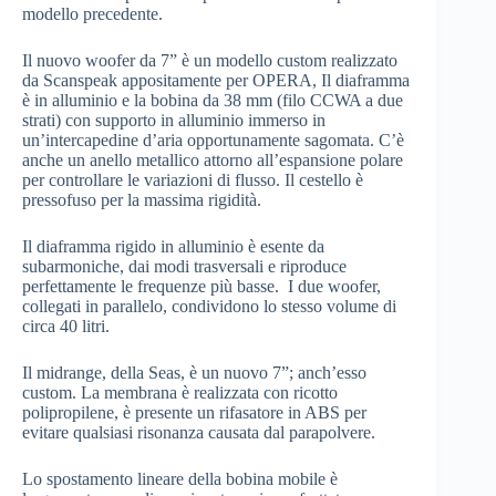
modello precedente.
Il nuovo woofer da 7” è un modello custom realizzato
da Scanspeak appositamente per OPERA, Il diaframma
è in alluminio e la bobina da 38 mm (filo CCWA a due
strati) con supporto in alluminio immerso in
un’intercapedine d’aria opportunamente sagomata. C’è
anche un anello metallico attorno all’espansione polare
per controllare le variazioni di flusso. Il cestello è
pressofuso per la massima rigidità.
Il diaframma rigido in alluminio è esente da
subarmoniche, dai modi trasversali e riproduce
perfettamente le frequenze più basse. I due woofer,
collegati in parallelo, condividono lo stesso volume di
circa 40 litri.
Il midrange, della Seas, è un nuovo 7”; anch’esso
custom. La membrana è realizzata con ricotto
polipropilene, è presente un rifasatore in ABS per
evitare qualsiasi risonanza causata dal parapolvere.
Lo spostamento lineare della bobina mobile è