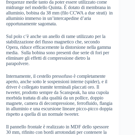
frequenze medie tanto da poter essere utilizzato come
midrange nel modello Quinta. È dotato di membrana in
alluminio, bobina da 38 mm (filo CCWA a due strati) in
alluminio immerso in un’intercapedine d’aria
opportunamente sagomata.
Sul polo c’è anche un anello di rame utilizzato per la
stabilizzazione del flusso magnetico che, secondo
Opera, riduce efficacemente la distorsione nella gamma
media. Sulla bobina sono presenti due serie di fori per
eliminare gli effetti di compressione dietro la
parapolvere.
Internamente, il cestello pressofuso è completamente
aperto, anche sotto le sospensioni interne (spider), e il
driver è collegato tramite terminali placcati oro. Il
tweeter, prodotto sempre da Scanspeak, ha una cupola
morbida trattata di alta qualità da un pollice, doppio
magnete, camera di decompressione, ferrofluido, flangia
in alluminio e una escursione lineare picco-picco doppia
rispetto a quella di un normale tweeter.
Il pannello frontale è realizzato in MDF dello spessore
30 mm, rifinito con bordi arrotondati per contenere la