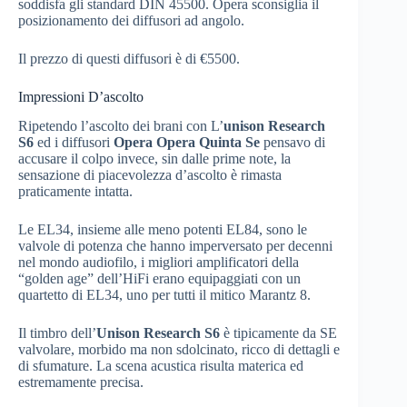
soddisfa gli standard DIN 45500. Opera sconsiglia il
posizionamento dei diffusori ad angolo.
Il prezzo di questi diffusori è di €5500.
Impressioni D’ascolto
Ripetendo l’ascolto dei brani con L’
unison Research
S6
ed i diffusori
Opera Opera Quinta Se
pensavo di
accusare il colpo invece, sin dalle prime note, la
sensazione di piacevolezza d’ascolto è rimasta
praticamente intatta.
Le EL34, insieme alle meno potenti EL84, sono le
valvole di potenza che hanno imperversato per decenni
nel mondo audiofilo, i migliori amplificatori della
“golden age” dell’HiFi erano equipaggiati con un
quartetto di EL34, uno per tutti il mitico Marantz 8.
Il timbro dell’
Unison Research S6
è tipicamente da SE
valvolare, morbido ma non sdolcinato, ricco di dettagli e
di sfumature. La scena acustica risulta materica ed
estremamente precisa.