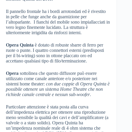
Il pannello frontale ha i bordi arrotondati ed è rivestito
in pelle che funge anche da guarnizione per
l’altoparlante. I fianchi del mobile sono impiallacciati in
vero legno finemente lucidato. La struttura è
ulteriormente irrigidita da rinforzi interni.
Opera Quinta
è dotato di robuste sbarre di ferro per
ruote o punte. I quattro connettori esterni (predisposti
per il bi-wiring) sono in ottone placcato oro ed
accettano qualsiasi tipo di filo/terminazione.
Opera
sottolinea che questo diffusore può essere
utilizzato come canale anteriore e/o posteriore nei
sistemi home theater:
con due coppie di Opera Quinta è
possibile ottenere un sistema Home Theatre che non
richiede canale centrale e nessun sub-woofer
.
Particolare attenzione è stata posta alla curva
dell’impedenza elettrica per ottenere una riproduzione
meno sensibile la qualità dei cavi e dell’amplificatore (a
valvole o a stato solido). Opera Quinta ha
un’impedenza nominale reale di 4 ohm sistema che