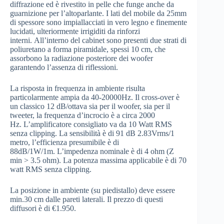
diffrazione ed è rivestito in pelle che funge anche da
guarnizione per l’altoparlante. I lati del mobile da 25mm
di spessore sono impiallacciati in vero legno e finemente
lucidati, ulteriormente irrigiditi da rinforzi
interni. All’interno del cabinet sono presenti due strati di
poliuretano a forma piramidale, spessi 10 cm, che
assorbono la radiazione posteriore dei woofer
garantendo l’assenza di riflessioni.
La risposta in frequenza in ambiente risulta
particolarmente ampia da 40-20000Hz. Il cross-over è
un classico 12 dB/ottava sia per il woofer, sia per il
tweeter, la frequenza d’incrocio è a circa 2000
Hz. L’amplificatore consigliato va da 10 Watt RMS
senza clipping. La sensibilità è di 91 dB 2.83Vrms/1
metro, l’efficienza presumibile è di
88dB/1W/1m. L’impedenza nominale è di 4 ohm (Z
min > 3.5 ohm). La potenza massima applicabile è di 70
watt RMS senza clipping.
La posizione in ambiente (su piedistallo) deve essere
min.30 cm dalle pareti laterali. Il prezzo di questi
diffusori è di €1.950.