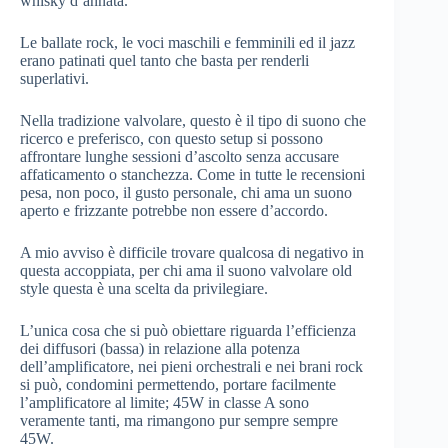
whisky d’annata.
Le ballate rock, le voci maschili e femminili ed il jazz
erano patinati quel tanto che basta per renderli
superlativi.
Nella tradizione valvolare, questo è il tipo di suono che
ricerco e preferisco, con questo setup si possono
affrontare lunghe sessioni d’ascolto senza accusare
affaticamento o stanchezza. Come in tutte le recensioni
pesa, non poco, il gusto personale, chi ama un suono
aperto e frizzante potrebbe non essere d’accordo.
A mio avviso è difficile trovare qualcosa di negativo in
questa accoppiata, per chi ama il suono valvolare old
style questa è una scelta da privilegiare.
L’unica cosa che si può obiettare riguarda l’efficienza
dei diffusori (bassa) in relazione alla potenza
dell’amplificatore, nei pieni orchestrali e nei brani rock
si può, condomini permettendo, portare facilmente
l’amplificatore al limite; 45W in classe A sono
veramente tanti, ma rimangono pur sempre sempre
45W.