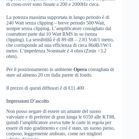
di cross-over sono fissate a 200 e 2000Hz circa.
La potenza massima supportata in lungo periodo è di
240 Watt senza clipping – breve periodo 500 Watt,
sempre senza clipping. L’amplificatore consigliato dal
costruttore parte dai 10 Watt RMS in su (senza
clipping). La sensibilità è di 89 dB – 2.83 Volt/1 metro,
che corrisponde ad una efficienza di circa 86dB/1W/1
metro. L’impedenza Nominale è 4 ohm (Zmin >3.2
ohm).
Per il posizionamento in ambiente
Opera
consigliata di
stare ad almeno 20 cm dalla parete di fondo.
Il prezzo di questi diffusori è di €11.400
Impressioni D’ascolto
Non posso negare di essere un amante del suono
valvolare e di preferire di gran lunga le 6550 alle KT88,
quindi l’amplificatore aveva tutte le carte in regola per
essere di mio gradimento e così è stato, un suono pieno,
corposo, leggermente ambrato, come nei migliori