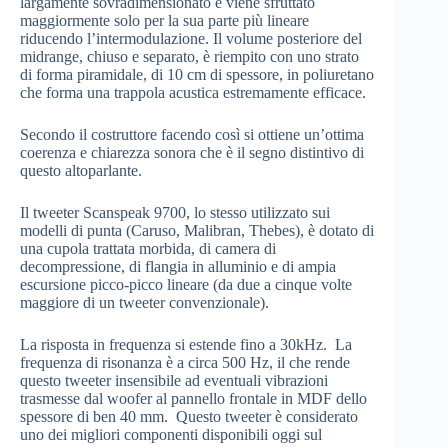
largamente sovradimensionato e viene sfruttato
maggiormente solo per la sua parte più lineare
riducendo l’intermodulazione. Il volume posteriore del
midrange, chiuso e separato, è riempito con uno strato
di forma piramidale, di 10 cm di spessore, in poliuretano
che forma una trappola acustica estremamente efficace.
Secondo il costruttore facendo così si ottiene un’ottima
coerenza e chiarezza sonora che è il segno distintivo di
questo altoparlante.
Il tweeter Scanspeak 9700, lo stesso utilizzato sui
modelli di punta (Caruso, Malibran, Thebes), è dotato di
una cupola trattata morbida, di camera di
decompressione, di flangia in alluminio e di ampia
escursione picco-picco lineare (da due a cinque volte
maggiore di un tweeter convenzionale).
La risposta in frequenza si estende fino a 30kHz. La
frequenza di risonanza è a circa 500 Hz, il che rende
questo tweeter insensibile ad eventuali vibrazioni
trasmesse dal woofer al pannello frontale in MDF dello
spessore di ben 40 mm. Questo tweeter è considerato
uno dei migliori componenti disponibili oggi sul