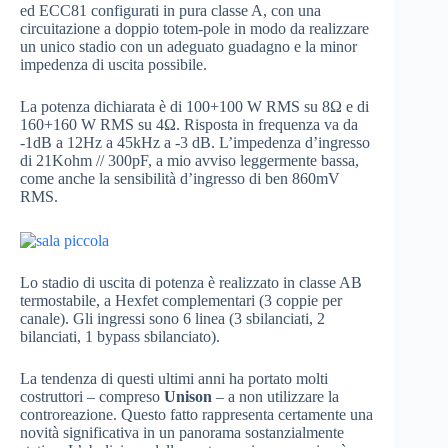
ed ECC81 configurati in pura classe A, con una
circuitazione a doppio totem-pole in modo da realizzare
un unico stadio con un adeguato guadagno e la minor
impedenza di uscita possibile.
La potenza dichiarata è di 100+100 W RMS su 8Ω e di
160+160 W RMS su 4Ω. Risposta in frequenza va da
-1dB a 12Hz a 45kHz a -3 dB. L’impedenza d’ingresso
di 21Kohm // 300pF, a mio avviso leggermente bassa,
come anche la sensibilità d’ingresso di ben 860mV
RMS.
Lo stadio di uscita di potenza è realizzato in classe AB
termostabile, a Hexfet complementari (3 coppie per
canale). Gli ingressi sono 6 linea (3 sbilanciati, 2
bilanciati, 1 bypass sbilanciato).
La tendenza di questi ultimi anni ha portato molti
costruttori – compreso
Unison
– a non utilizzare la
controreazione. Questo fatto rappresenta certamente una
novità significativa in un panorama sostanzialmente