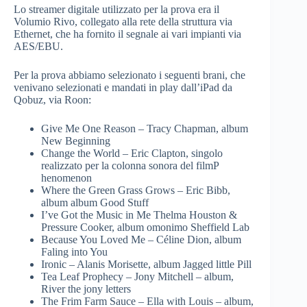
Lo streamer digitale utilizzato per la prova era il
Volumio Rivo, collegato alla rete della struttura via
Ethernet, che ha fornito il segnale ai vari impianti via
AES/EBU.
Per la prova abbiamo selezionato i seguenti brani, che
venivano selezionati e mandati in play dall’iPad da
Qobuz, via Roon:
Give Me One Reason – Tracy Chapman, album
New Beginning
Change the World – Eric Clapton, singolo
realizzato per la colonna sonora del filmP
henomenon
Where the Green Grass Grows – Eric Bibb,
album album Good Stuff
I’ve Got the Music in Me Thelma Houston &
Pressure Cooker, album omonimo Sheffield Lab
Because You Loved Me – Céline Dion, album
Faling into You
Ironic – Alanis Morisette, album Jagged little Pill
Tea Leaf Prophecy – Jony Mitchell – album,
River the jony letters
The Frim Farm Sauce – Ella with Louis – album,