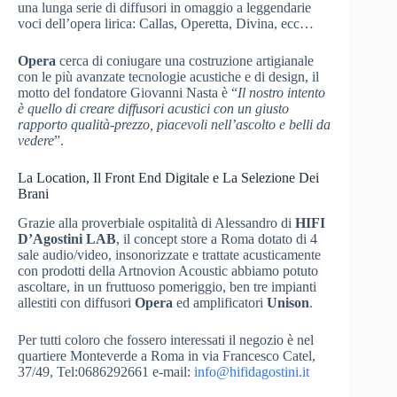
una lunga serie di diffusori in omaggio a leggendarie
voci dell’opera lirica: Callas, Operetta, Divina, ecc…
Opera
cerca di coniugare una costruzione artigianale
con le più avanzate tecnologie acustiche e di design, il
motto del fondatore Giovanni Nasta è “
Il nostro intento
è quello di creare diffusori acustici con un giusto
rapporto qualità-prezzo, piacevoli nell’ascolto e belli da
vedere
”.
La Location, Il Front End Digitale e La Selezione Dei
Brani
Grazie alla proverbiale ospitalità di Alessandro di
HIFI
D’Agostini LAB
, il concept store a Roma dotato di 4
sale audio/video, insonorizzate e trattate acusticamente
con prodotti della Artnovion Acoustic abbiamo potuto
ascoltare, in un fruttuoso pomeriggio, ben tre impianti
allestiti con diffusori
Opera
ed amplificatori
Unison
.
Per tutti coloro che fossero interessati il negozio è nel
quartiere Monteverde a Roma in via Francesco Catel,
37/49, Tel:0686292661 e-mail:
info@hifidagostini.it