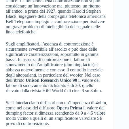
statico. L’abolizione della controreazione non si può
considerare un’innovazione ma, piuttosto, un ritorno
all’antico, a prima del 1927, quando Harold Stephen
Black, ingegnere della compagnia telefonica americana
Bell Telephone impiegò la controreazione per risolvere
un grave problema di intellegibilità del segnale nelle
linee telefoniche.
Sugli amplificatori, l’assenza di controreazione è
sicuramente avvertibile all’ascolto e può dare delle
significative caratterizzazioni, soprattutto in gamma
bassa. In assenza di controreazione il fattore di
smorzamento dell’amplificatore (dumping factor) si
abbassa notevolmente e con esso il controllo inerziale
degli altoparlanti, in particolare del woofer. Nel caso
dell’ibrido
Unison Research Unico 90
il valore del
fattore di smorzamento dichiarato è di 20, quello
rilevato dalla rivista HiFi World è di circa 9 su 8ohm.
Se si interfacciano diffusori con un’impedenza di 4ohm,
come nel caso del diffusore
Opera Prima
il valore del
dumping factor si dimezza scendendo da 9 a 4,5 valore
molto vicino a quelli di un amplificatore valvolare SE
privo di controreazione.