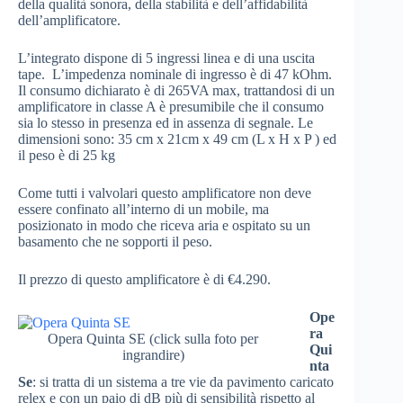
della qualità sonora, della stabilità e dell’affidabilità
dell’amplificatore.
L’integrato dispone di 5 ingressi linea e di una uscita
tape. L’impedenza nominale di ingresso è di 47 kOhm.
Il consumo dichiarato è di 265VA max, trattandosi di un
amplificatore in classe A è presumibile che il consumo
sia lo stesso in presenza ed in assenza di segnale. Le
dimensioni sono: 35 cm x 21cm x 49 cm (L x H x P ) ed
il peso è di 25 kg
Come tutti i valvolari questo amplificatore non deve
essere confinato all’interno di un mobile, ma
posizionato in modo che riceva aria e ospitato su un
basamento che ne sopporti il peso.
Il prezzo di questo amplificatore è di €4.290.
Ope
ra
Opera Quinta SE (click sulla foto per
Qui
ingrandire)
nta
Se
: si tratta di un sistema a tre vie da pavimento caricato
relex e con un paio di dB più di sensibilità rispetto al