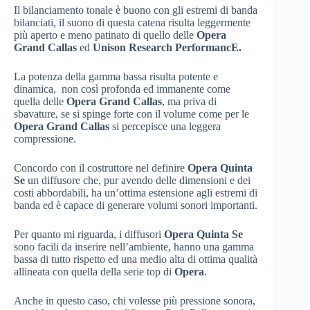
Il bilanciamento tonale è buono con gli estremi di banda
bilanciati, il suono di questa catena risulta leggermente
più aperto e meno patinato di quello delle
Opera
Grand Callas
ed
Unison Research PerformancE.
La potenza della gamma bassa risulta potente e
dinamica, non così profonda ed immanente come
quella delle
Opera Grand Callas
, ma priva di
sbavature, se si spinge forte con il volume come per le
Opera Grand Callas
si percepisce una leggera
compressione.
Concordo con il costruttore nel definire
Opera Quinta
Se
un diffusore che, pur avendo delle dimensioni e dei
costi abbordabili, ha un’ottima estensione agli estremi di
banda ed è capace di generare volumi sonori importanti.
Per quanto mi riguarda, i diffusori
Opera Quinta Se
sono facili da inserire nell’ambiente, hanno una gamma
bassa di tutto rispetto ed una medio alta di ottima qualità
allineata con quella della serie top di
Opera
.
Anche in questo caso, chi volesse più pressione sonora,