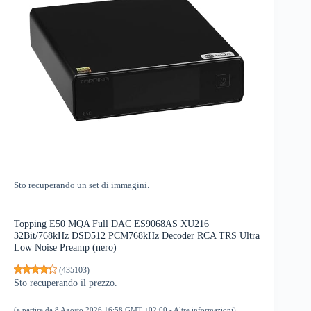
Sto recuperando un set di immagini.
Topping E50 MQA Full DAC ES9068AS XU216
32Bit/768kHz DSD512 PCM768kHz Decoder RCA TRS Ultra
Low Noise Preamp (nero)
(
435103
)
Sto recuperando il prezzo.
(a partire da 8 Agosto 2026 16:58 GMT +02:00 -
Altre informazioni
)