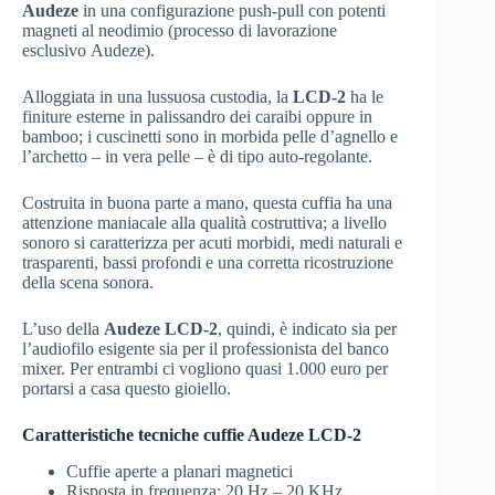
Audeze
in una configurazione push-pull con potenti
magneti al neodimio (processo di lavorazione
esclusivo Audeze).
Alloggiata in una lussuosa custodia, la
LCD-2
ha le
finiture esterne in palissandro dei caraibi oppure in
bamboo; i cuscinetti sono in morbida pelle d’agnello e
l’archetto – in vera pelle – è di tipo auto-regolante.
Costruita in buona parte a mano, questa cuffia ha una
attenzione maniacale alla qualità costruttiva; a livello
sonoro si caratterizza per acuti morbidi, medi naturali e
trasparenti, bassi profondi e una corretta ricostruzione
della scena sonora.
L’uso della
Audeze LCD-2
, quindi, è indicato sia per
l’audiofilo esigente sia per il professionista del banco
mixer. Per entrambi ci vogliono quasi 1.000 euro per
portarsi a casa questo gioiello.
Caratteristiche tecniche cuffie Audeze LCD-2
Cuffie aperte a planari magnetici
Risposta in frequenza: 20 Hz – 20 KHz