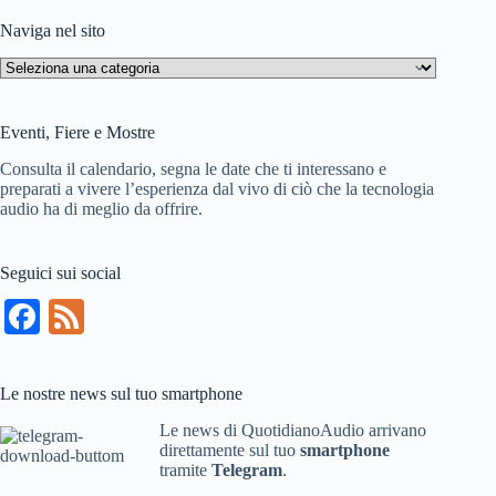
risultato
Naviga nel sito
Naviga
nel
sito
Eventi, Fiere e Mostre
Consulta il calendario, segna le date che ti interessano e
preparati a vivere l’esperienza dal vivo di ciò che la tecnologia
audio ha di meglio da offrire.
Seguici sui social
Fa
Fe
ce
ed
bo
Le nostre news sul tuo smartphone
ok
Le news di QuotidianoAudio arrivano
direttamente sul tuo
smartphone
tramite
Telegram
.