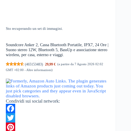
Sto recuperando un set di immagini.
Soundcore Anker 2, Cassa Bluetooth Portatile, IPX7, 24 Ore |
Suono stereo 12W, Bluetooth 5, BassUp e associazione stereo
wireless, per casa, esterno e viaggi.
(
465153483
)
29,99 €
(a partire da 7 Agosto 2026 02:02
GMT +02:00 -
Altre informazioni
)
Condividi sui social network:
F
a
T