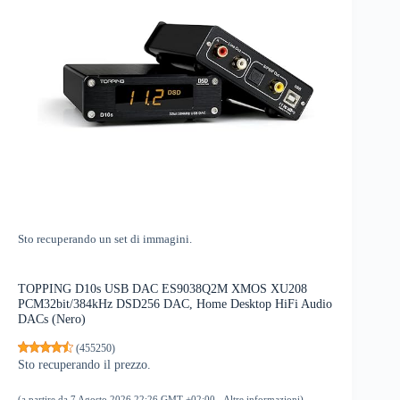
Sto recuperando un set di immagini.
TOPPING D10s USB DAC ES9038Q2M XMOS XU208
PCM32bit/384kHz DSD256 DAC, Home Desktop HiFi Audio
DACs (Nero)
(
455250
)
Sto recuperando il prezzo.
(a partire da 7 Agosto 2026 22:26 GMT +02:00 -
Altre informazioni
)