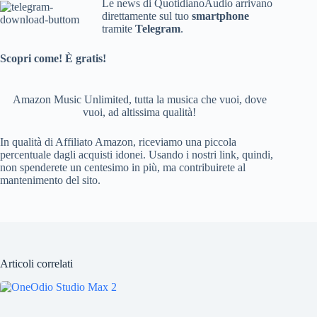
e
e
Le news di QuotidianoAudio arrivano
direttamente sul tuo
smartphone
b
d
tramite
Telegram
.
o
Scopri come! È gratis!
o
k
Amazon Music Unlimited, tutta la musica che vuoi, dove
vuoi, ad altissima qualità!
In qualità di Affiliato Amazon, riceviamo una piccola
percentuale dagli acquisti idonei. Usando i nostri link, quindi,
non spenderete un centesimo in più, ma contribuirete al
mantenimento del sito.
Articoli correlati