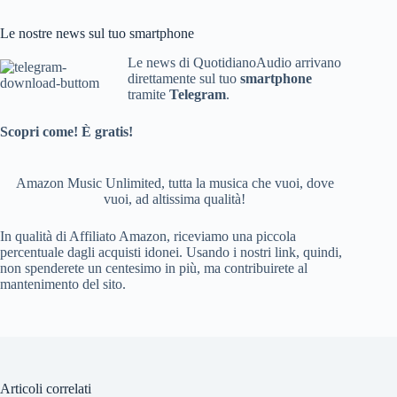
a
F
c
e
Le nostre news sul tuo smartphone
e
e
Le news di QuotidianoAudio arrivano
direttamente sul tuo
smartphone
b
d
tramite
Telegram
.
o
Scopri come! È gratis!
o
k
Amazon Music Unlimited, tutta la musica che vuoi, dove
vuoi, ad altissima qualità!
In qualità di Affiliato Amazon, riceviamo una piccola
percentuale dagli acquisti idonei. Usando i nostri link, quindi,
non spenderete un centesimo in più, ma contribuirete al
mantenimento del sito.
Articoli correlati