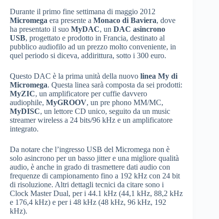
Durante il primo fine settimana di maggio 2012
Micromega
era presente a
Monaco di Baviera
, dove
ha presentato il suo
MyDAC
, un
DAC asincrono
USB
, progettato e prodotto in Francia, destinato al
pubblico audiofilo ad un prezzo molto conveniente, in
quel periodo si diceva, addirittura, sotto i 300 euro.
Questo DAC è la prima unità della nuovo
linea My di
Micromega
. Questa linea sarà composta da sei prodotti:
MyZIC
, un amplificatore per cuffie davvero
audiophile,
MyGROOV
, un pre phono MM/MC,
MyDISC
, un lettore CD unico, seguito da un music
streamer wireless a 24 bits/96 kHz e un amplificatore
integrato.
Da notare che l’ingresso USB del Micromega non è
solo asincrono per un basso jitter e una migliore qualità
audio, è anche in grado di trasmettere dati audio con
frequenze di campionamento fino a 192 kHz con 24 bit
di risoluzione. Altri dettagli tecnici da citare sono i
Clock Master Dual, per i 44.1 kHz (44,1 kHz, 88,2 kHz
e 176,4 kHz) e per i 48 kHz (48 kHz, 96 kHz, 192
kHz).