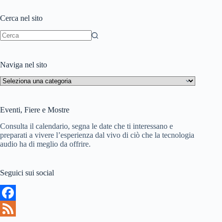
h
d
Cerca nel sito
L
i
i
Nessun
risultato
s
Naviga nel sito
t
Naviga
nel
sito
Eventi, Fiere e Mostre
Consulta il calendario, segna le date che ti interessano e
preparati a vivere l’esperienza dal vivo di ciò che la tecnologia
audio ha di meglio da offrire.
Seguici sui social
F