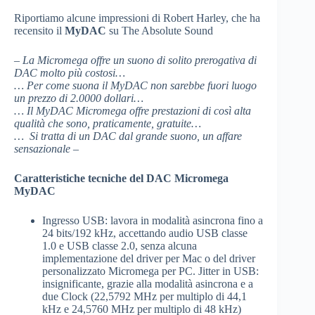
Riportiamo alcune impressioni di Robert Harley, che ha
recensito il
MyDAC
su The Absolute Sound
–
La Micromega offre un suono di solito prerogativa di
DAC molto più costosi…
… Per come suona il MyDAC non sarebbe fuori luogo
un prezzo di 2.0000 dollari…
… Il MyDAC Micromega offre prestazioni di così alta
qualità che sono, praticamente, gratuite…
… Si tratta di un DAC dal grande suono, un affare
sensazionale
–
Caratteristiche tecniche del DAC Micromega
MyDAC
Ingresso USB: lavora in modalità asincrona fino a
24 bits/192 kHz, accettando audio USB classe
1.0 e USB classe 2.0, senza alcuna
implementazione del driver per Mac o del driver
personalizzato Micromega per PC. Jitter in USB:
insignificante, grazie alla modalità asincrona e a
due Clock (22,5792 MHz per multiplo di 44,1
kHz e 24,5760 MHz per multiplo di 48 kHz)