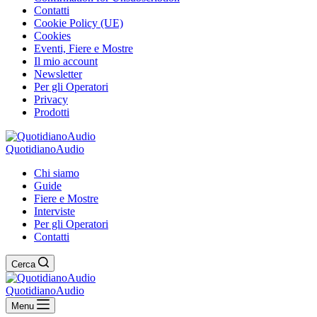
Contatti
Cookie Policy (UE)
Cookies
Eventi, Fiere e Mostre
Il mio account
Newsletter
Per gli Operatori
Privacy
Prodotti
QuotidianoAudio
Chi siamo
Guide
Fiere e Mostre
Interviste
Per gli Operatori
Contatti
Cerca
QuotidianoAudio
Menu