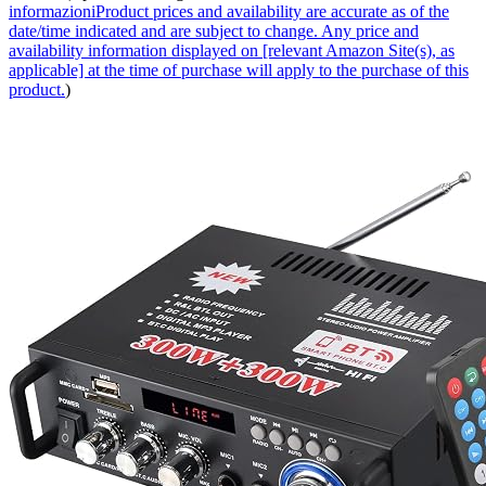
informazioni
Product prices and availability are accurate as of the
date/time indicated and are subject to change. Any price and
availability information displayed on [relevant Amazon Site(s), as
applicable] at the time of purchase will apply to the purchase of this
product.
)