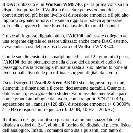
Il
DAC
utilizzato è un
Wolfson WM8740
, per la prima volta su un
dispositivo portatile. Il Wolfson è celebre per essere uno dei
convertitori col più basso livello di distorsione armonica e il più alto
rapporto segnale/rumore, che sino a oggi lo si poteva apprezzare
solo nelle apparecchiature hi-end da tavolo di marchi blasonati.
Grazie all‘ingresso digitale ottico, l’
AK100
può essere collegato ad
una sorgente digitale ed essere utilizzato anche come DAC esterno,
avvalendosi così del prezioso lavoro del Wolfson WM8740.
Con le sue dimensioni da smartphone ed i suoi 122 grammi di peso,
l’
AK100
rientra pienamente nella classe dei dispositivi audio da
passeggio, ma la tecnologia miniaturizzata al suo interno lo pone al
livello qualitativo delle più raffinate sorgenti digitali da tavolo.
Da tali sorgenti l’
Astell & Kern AK100
si distingue solo per due
elementi: le dimensioni e il costo, decisamente tascabili. Quanto ai
dati tecnici, questo gioiellino sfodera valori assolutamente alla pari
con le grandi ammiraglie da tavolo, come rapporto S/N (110 dB),
separazione tra i canali (>120 dB), distorsione armonica (< 0.0009%
/ 1 kHz) e risposta in frequenza (-0.02 dB, 10 Hz – 20 kHz).
Il raffinato design, con il suo guscio in alluminio spazzolato e il
display a colori da 2,4”, abbina il fascino del digitale al piacere fisico
dell’analogico. Infatti, i comandi sono sia a pulsanti, con tanto di