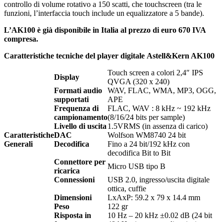
controllo di volume rotativo a 150 scatti, che touchscreen (tra le
funzioni, l’interfaccia touch include un equalizzatore a 5 bande).
L’AK100 è già disponibile in Italia al prezzo di euro 670 IVA
compresa.
Caratteristiche tecniche del player digitale Astell&Kern AK100
Touch screen a colori 2,4″ IPS
Display
QVGA (320 x 240)
Formati audio
WAV, FLAC, WMA, MP3, OGG,
supportati
APE
Frequenza di
FLAC, WAV : 8 kHz ~ 192 kHz
campionamento
(8/16/24 bits per sample)
Livello di uscita
1.5VRMS (in assenza di carico)
Caratteristiche
DAC
Wolfson WM8740 24 bit
Generali
Decodifica
Fino a 24 bit/192 kHz con
decodifica Bit to Bit
Connettore per
Micro USB tipo B
ricarica
Connessioni
USB 2.0, ingresso/uscita digitale
ottica, cuffie
Dimensioni
LxAxP: 59.2 x 79 x 14.4 mm
Peso
122 gr
Risposta in
10 Hz – 20 kHz ±0.02 dB (24 bit