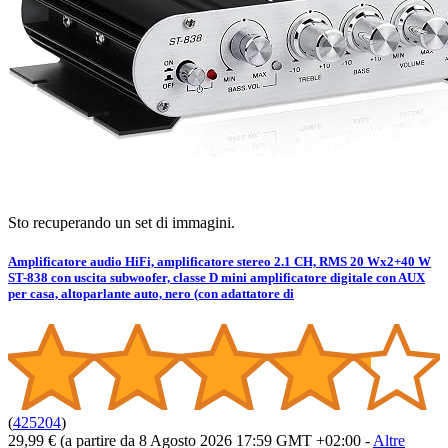
Sto recuperando un set di immagini.
Amplificatore audio HiFi, amplificatore stereo 2.1 CH, RMS 20 Wx2+40 W
ST-838 con uscita subwoofer, classe D mini amplificatore digitale con AUX
per casa, altoparlante auto, nero (con adattatore di
(
425204
)
29,99 €
(a partire da 8 Agosto 2026 17:59 GMT +02:00 -
Altre