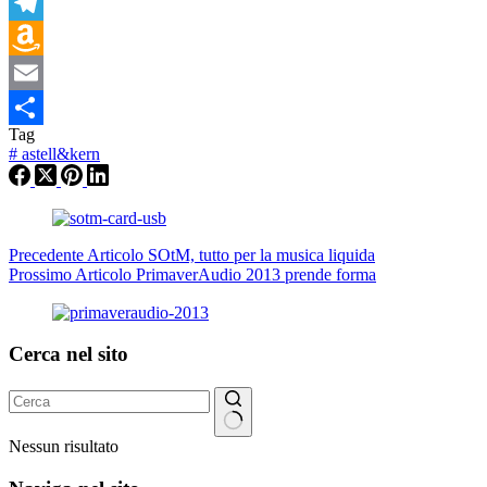
WhatsApp
Telegram
Amazon
Wish
Email
Tag
List
Condividi
#
astell&kern
Precedente
Articolo
SOtM, tutto per la musica liquida
Prossimo
Articolo
PrimaverAudio 2013 prende forma
Cerca nel sito
Nessun risultato