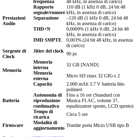
frequenza
48 kHz, in assenza di carico)
Rapporto
110 dB (1 kHz 0 dB, 24 bit 48
segnale/rumore
kHz, in assenza di carico)
Prestazioni
Separazione
–120 dB (1 kHz 0 dB, 24 bit 48
Audio
kHz, in assenza di carico)
THD+N
0,0009% (1 kHz 0 dB, 24 bit 48
kHz, in assenza di carico)
IMD SMPTE
0,003% (24 bit 48 kHz, in assenza
di carico)
Sorgente di
Jitter del clock
90 ps
Clock
Memoria
32 GB [NAND]
interna
Memoria
Memoria
Micro SD (max 32 GB) x 2
esterna
Capacità
2,000 mAh 3.7 V batteria litio
polimeri
Autonomia di
Fino a 16 ore (Standard con
Batteria
riproduzione
Musica FLAC, volume 37,
continuativa
equalizzatore spento, LCD spento)
Tempo di
Circa 5 ore
ricarica
Modalità di
Firmware
Tramite porta Micro USB tipo B
aggiornamento