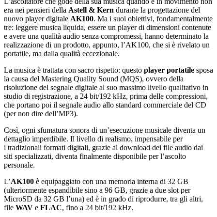
L’ascoltatore che gode della sua musica quando è in movimento non
era nei pensieri della
Astell & Kern
durante la progettazione del
nuovo player digitale
AK100
. Ma i suoi obiettivi, fondamentalmente
tre: leggere musica liquida, essere un player di dimensioni contenute
e avere una qualità audio senza compromessi, hanno determinato la
realizzazione di un prodotto, appunto, l’AK100, che si è rivelato un
portatile, ma dalla qualità eccezionale.
La musica è trattata con sacro rispetto: questo
player portatile
sposa
la causa del Mastering Quality Sound (MQS), ovvero della
risoluzione del segnale digitale al suo massimo livello qualitativo in
studio di registrazione, a 24 bit/192 kHz, prima delle compressioni,
che portano poi il segnale audio allo standard commerciale del CD
(per non dire dell’MP3).
Così, ogni sfumatura sonora di un’esecuzione musicale diventa un
dettaglio imperdibile. Il livello di realismo, impensabile per
i tradizionali formati digitali, grazie al download dei file audio dai
siti specializzati, diventa finalmente disponibile per l’ascolto
personale.
L’
AK100
è equipaggiato con una memoria interna di 32 GB
(ulteriormente espandibile sino a 96 GB, grazie a due slot per
MicroSD da 32 GB l’una) ed è in grado di riprodurre, tra gli altri,
file
WAV
e
FLAC
, fino a 24 bit/192 kHz.