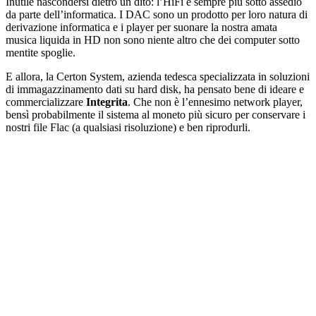
Inutile nascondersi dietro un dito: l’HiFi è sempre più sotto assedio
da parte dell’informatica. I DAC sono un prodotto per loro natura di
derivazione informatica e i player per suonare la nostra amata
musica liquida in HD non sono niente altro che dei computer sotto
mentite spoglie.
E allora, la Certon System, azienda tedesca specializzata in soluzioni
di immagazzinamento dati su hard disk, ha pensato bene di ideare e
commercializzare
Integrita
. Che non è l’ennesimo network player,
bensì probabilmente il sistema al moneto più sicuro per conservare i
nostri file Flac (a qualsiasi risoluzione) e ben riprodurli.