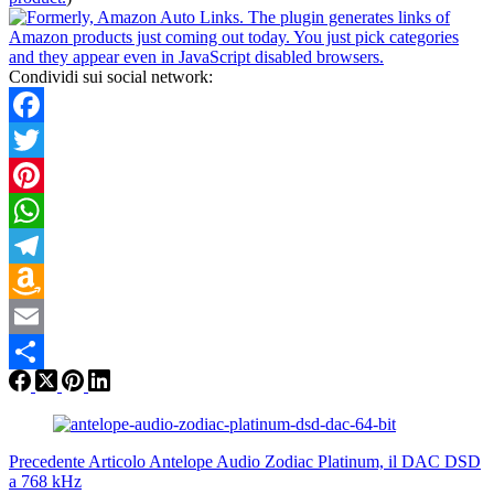
Condividi sui social network:
Facebook
Twitter
Pinterest
WhatsApp
Telegram
Amazon
Wish
Email
List
Condividi
Precedente
Articolo
Antelope Audio Zodiac Platinum, il DAC DSD
a 768 kHz