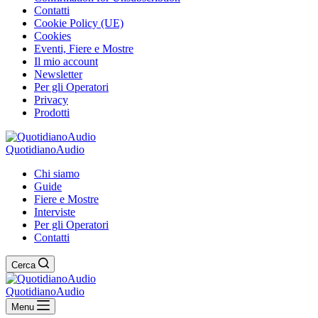
Contatti
Cookie Policy (UE)
Cookies
Eventi, Fiere e Mostre
Il mio account
Newsletter
Per gli Operatori
Privacy
Prodotti
QuotidianoAudio
Chi siamo
Guide
Fiere e Mostre
Interviste
Per gli Operatori
Contatti
Cerca
QuotidianoAudio
Menu