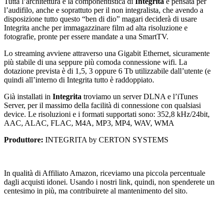
Tutta l’architettura e la componentistica di
Integrita
è pensata per
l’audifilo, anche e soprattuto per il non integralista, che avendo a
disposizione tutto questo “ben di dio” magari deciderà di usare
Integrita anche per immagazzinare film ad alta risoluzione e
fotografie, pronte per essere mandate a una SmartTV.
Lo streaming avviene attraverso una Gigabit Ethernet, sicuramente
più stabile di una seppure più comoda connessione wifi. La
dotazione prevista è di 1,5, 3 oppure 6 Tb utilizzabile dall’utente (e
quindi all’interno di Integrita tutto è raddoppiato.
Già installati in
Integrita
troviamo un server DLNA e l’iTunes
Server, per il massimo della facilità di connessione con qualsiasi
device. Le risoluzioni e i formati supportati sono: 352,8 kHz/24bit,
AAC, ALAC, FLAC, M4A, MP3, MP4, WAV, WMA
Produttore:
INTEGRITA by CERTON SYSTEMS
In qualità di Affiliato Amazon, riceviamo una piccola percentuale
dagli acquisti idonei. Usando i nostri link, quindi, non spenderete un
centesimo in più, ma contribuirete al mantenimento del sito.