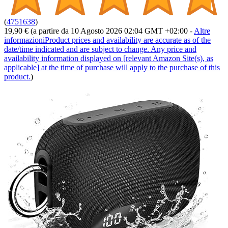
(
4751638
)
19,90 €
(a partire da 10 Agosto 2026 02:04 GMT +02:00 -
Altre
informazioni
Product prices and availability are accurate as of the
date/time indicated and are subject to change. Any price and
availability information displayed on [relevant Amazon Site(s), as
applicable] at the time of purchase will apply to the purchase of this
product.
)