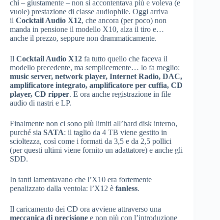
chi – giustamente – non si accontentava più e voleva (e
vuole) prestazione di classe audiophile. Oggi arriva
il
Cocktail Audio X12
, che ancora (per poco) non
manda in pensione il modello X10, alza il tiro e…
anche il prezzo, seppure non drammaticamente.
Il
Cocktail Audio X12
fa tutto quello che faceva il
modello precedente, ma semplicemente… lo fa meglio:
music server, network player, Internet Radio, DAC,
amplificatore integrato, amplificatore per cuffia, CD
player, CD ripper
. E ora anche registrazione in file
audio di nastri e LP.
Finalmente non ci sono più limiti all’hard disk interno,
purché sia
SATA
: il taglio da 4 TB viene gestito in
scioltezza, così come i formati da 3,5 e da 2,5 pollici
(per questi ultimi viene fornito un adattatore) e anche gli
SDD.
In tanti lamentavano che l’X10 era fortemente
penalizzato dalla ventola: l’X12 è
fanless
.
Il caricamento dei CD ora avviene attraverso una
meccanica
di
precisione
e non più con l’introduzione