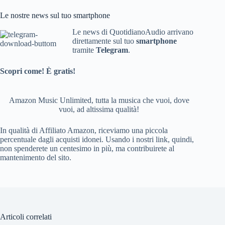
c
e
Le nostre news sul tuo smartphone
e
e
Le news di QuotidianoAudio arrivano
direttamente sul tuo
smartphone
b
d
tramite
Telegram
.
o
Scopri come! È gratis!
o
k
Amazon Music Unlimited, tutta la musica che vuoi, dove
vuoi, ad altissima qualità!
In qualità di Affiliato Amazon, riceviamo una piccola
percentuale dagli acquisti idonei. Usando i nostri link, quindi,
non spenderete un centesimo in più, ma contribuirete al
mantenimento del sito.
Articoli correlati