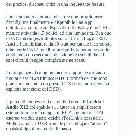
dei preziosi dischetti ottici in una inquietante fessura.
Il telecomando continua ad essere non proprio user
friendly, ma finalmente è disponibile una App
ottimizzata per questo dispositivo. Il display è un TFT a
matrice attiva da 4,5 pollici, ad alta luminosita. Ben due
i DAC interni (escludibili): sono i Cirrus Logic 4351.
Anche l’amplificatore da 30 watt per canale incorporato
(che rende l’X12 un all-in-one perfetto per un secondo
ambiente o una seconda abitazione) è escludibile e i
suoi circuiti vengon completamente spenti.
Le frequenze di campionamento supportate arrivano
fino ai classici
24 bit/192 KHz
, i formati dei file sono
praticamente tutti, compreso il DXD (ma non viene fatta
esplicita menzione del DSD).
Il parco di connessioni disponibili rende il
Cocktail
Audio X12
collegabile a… tutto: un amplificatore
esterno tramite una coppia di RCA, oppure un DAC
esterno via due uscite ottiche (TosLink e coassiale).
Molto comoda l’USB frontale per collegare “al volo”
qualsiasi tipo di memoria di massa.