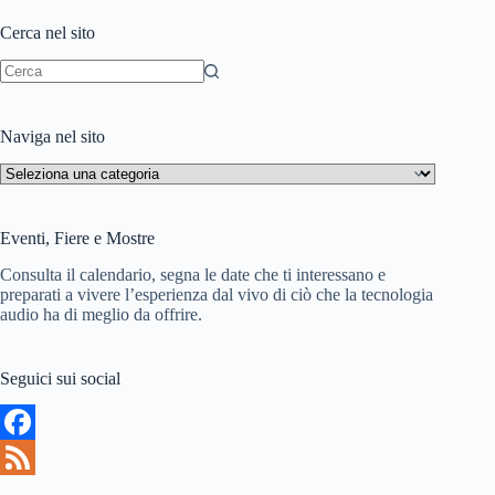
h
d
Cerca nel sito
L
i
i
Nessun
risultato
s
Naviga nel sito
t
Naviga
nel
sito
Eventi, Fiere e Mostre
Consulta il calendario, segna le date che ti interessano e
preparati a vivere l’esperienza dal vivo di ciò che la tecnologia
audio ha di meglio da offrire.
Seguici sui social
F
a
F