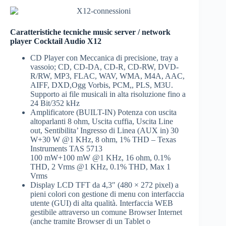
Caratteristiche tecniche music server / network
player Cocktail Audio X12
CD Player con Meccanica di precisione, tray a
vassoio; CD, CD-DA, CD-R, CD-RW, DVD-
R/RW, MP3, FLAC, WAV, WMA, M4A, AAC,
AIFF, DXD,Ogg Vorbis, PCM,, PLS, M3U.
Supporto ai file musicali in alta risoluzione fino a
24 Bit/352 kHz
Amplificatore (BUILT-IN) Potenza con uscita
altoparlanti 8 ohm, Uscita cuffia, Uscita Line
out, Sentibilita’ Ingresso di Linea (AUX in) 30
W+30 W @1 KHz, 8 ohm, 1% THD – Texas
Instruments TAS 5713
100 mW+100 mW @1 KHz, 16 ohm, 0.1%
THD, 2 Vrms @1 KHz, 0.1% THD, Max 1
Vrms
Display LCD TFT da 4,3″ (480 × 272 pixel) a
pieni colori con gestione di menu con interfaccia
utente (GUI) di alta qualità. Interfaccia WEB
gestibile attraverso un comune Browser Internet
(anche tramite Browser di un Tablet o