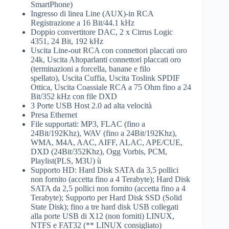
SmartPhone)
Ingresso di linea Line (AUX)-in RCA
Registrazione a 16 Bit/44.1 kHz
Doppio convertitore DAC, 2 x Cirrus Logic
4351, 24 Bit, 192 kHz
Uscita Line-out RCA con connettori placcati oro
24k, Uscita Altoparlanti connettori placcati oro
(terminazioni a forcella, banane e filo
spellato), Uscita Cuffia, Uscita Toslink SPDIF
Ottica, Uscita Coassiale RCA a 75 Ohm fino a 24
Bit/352 kHz con file DXD
3 Porte USB Host 2.0 ad alta velocità
Presa Ethernet
File supportati: MP3, FLAC (fino a
24Bit/192Khz), WAV (fino a 24Bit/192Khz),
WMA, M4A, AAC, AIFF, ALAC, APE/CUE,
DXD (24Bit/352Khz), Ogg Vorbis, PCM,
Playlist(PLS, M3U) ù
Supporto HD: Hard Disk SATA da 3,5 pollici
non fornito (accetta fino a 4 Terabyte); Hard Disk
SATA da 2,5 pollici non fornito (accetta fino a 4
Terabyte); Supporto per Hard Disk SSD (Solid
State Disk); fino a tre hard disk USB collegati
alla porte USB di X12 (non forniti) LINUX,
NTFS e FAT32 (** LINUX consigliato)