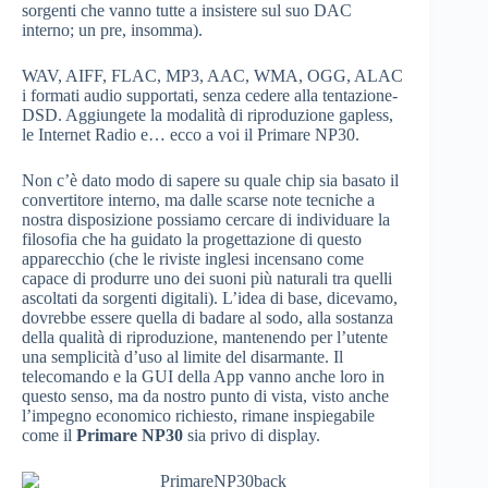
sorgenti che vanno tutte a insistere sul suo DAC
interno; un pre, insomma).
WAV, AIFF, FLAC, MP3, AAC, WMA, OGG, ALAC
i formati audio supportati, senza cedere alla tentazione-
DSD. Aggiungete la modalità di riproduzione gapless,
le Internet Radio e… ecco a voi il Primare NP30.
Non c’è dato modo di sapere su quale chip sia basato il
convertitore interno, ma dalle scarse note tecniche a
nostra disposizione possiamo cercare di individuare la
filosofia che ha guidato la progettazione di questo
apparecchio (che le riviste inglesi incensano come
capace di produrre uno dei suoni più naturali tra quelli
ascoltati da sorgenti digitali). L’idea di base, dicevamo,
dovrebbe essere quella di badare al sodo, alla sostanza
della qualità di riproduzione, mantenendo per l’utente
una semplicità d’uso al limite del disarmante. Il
telecomando e la GUI della App vanno anche loro in
questo senso, ma da nostro punto di vista, visto anche
l’impegno economico richiesto, rimane inspiegabile
come il
Primare NP30
sia privo di display.