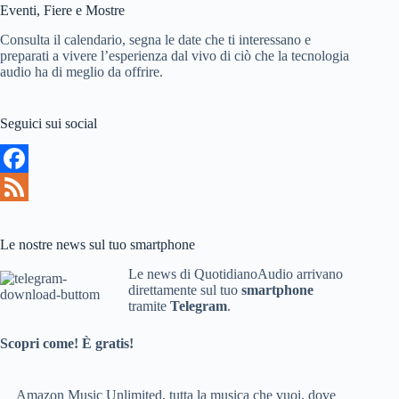
Eventi, Fiere e Mostre
Consulta il calendario, segna le date che ti interessano e
preparati a vivere l’esperienza dal vivo di ciò che la tecnologia
audio ha di meglio da offrire.
Seguici sui social
F
a
F
c
e
Le nostre news sul tuo smartphone
e
e
Le news di QuotidianoAudio arrivano
direttamente sul tuo
smartphone
b
d
tramite
Telegram
.
o
Scopri come! È gratis!
o
k
Amazon Music Unlimited, tutta la musica che vuoi, dove