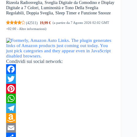
Rizeola Radiosveglia, Sveglia Digitale da Comodino e Display
Digitale a 7 Colori, Luminosità e Tono Della Sveglia
Regolabili, Doppia Sveglia, Sleep Timer e Funzione Snooze
(
42511
)
19,99 €
(a partire da 7 Agosto 2026 02:02 GMT
+02:00 -
Altre informazioni
)
Condividi sui social network:
F
a
T
c
w
P
e
i
i
W
b
t
n
h
T
o
t
t
a
e
A