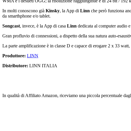
WMA e i desueti OGG; la risoluzione raggiungibile è di 24 bit / 192 k
In molti conoscono già
Kinsky
, la App di
Linn
che però funziona anc
da smarthphone e/o tablet.
Songcast
, invece, è la App di casa
Linn
dedicata al computer audio e 
Gran profluvio di connessioni, a dispetto della sua natura auto-esausti
La parte amplificazione è in classe D e capace di erogare 2 x 33 watt,
Produttore:
LINN
Distributore:
LINN ITALIA
In qualità di Affiliato Amazon, riceviamo una piccola percentuale dagl