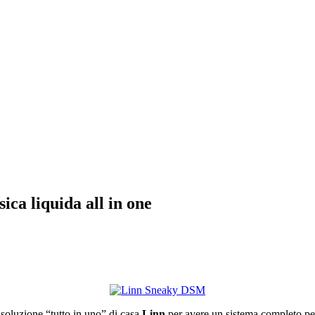
ca liquida all in one
a soluzione “tutto in uno” di casa
Linn
per avere un sistema completo per