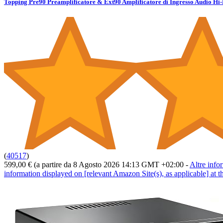
Topping Pre90 Preamplificatore & Ext90 Amplificatore di Ingresso Audio 
(
40517
)
599,00 €
(a partire da 8 Agosto 2026 14:13 GMT +02:00 -
Altre info
information displayed on [relevant Amazon Site(s), as applicable] at th