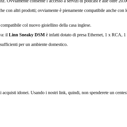
hz. Ovviamente consente l’accesso a servizi di podcast e alle oltre 20
he con altri prodotti; ovviamente è pienamente compatibile anche con 
compatibile col nuovo gioiellino della casa inglese.
va: il
Linn Sneaky DSM
è infatti dotato di presa Ethernet, 1 x RCA, 1 
 sufficienti per un ambiente domestico.
i acquisti idonei. Usando i nostri link, quindi, non spenderete un cente