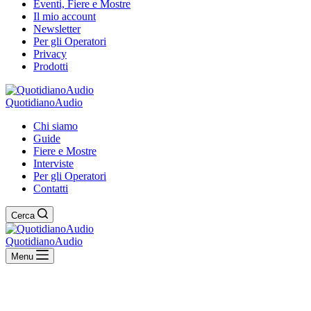
Eventi, Fiere e Mostre
Il mio account
Newsletter
Per gli Operatori
Privacy
Prodotti
QuotidianoAudio
Chi siamo
Guide
Fiere e Mostre
Interviste
Per gli Operatori
Contatti
Cerca
QuotidianoAudio
Menu