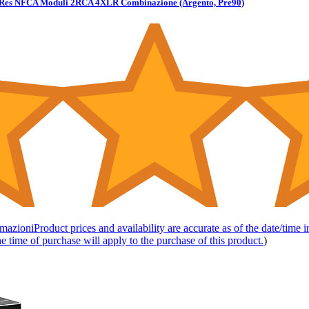
Hi-Res NFCA Moduli 2RCA 4XLR Combinazione (Argento, Pre90)
rmazioni
Product prices and availability are accurate as of the date/time 
e time of purchase will apply to the purchase of this product.
)