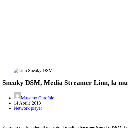
Sneaky DSM, Media Streamer Linn, la musi
Massimo Garofalo
14 Aprile 2013
Network player
È pronto per invadere il mercato il
media streamer Sneaky DSM
, l