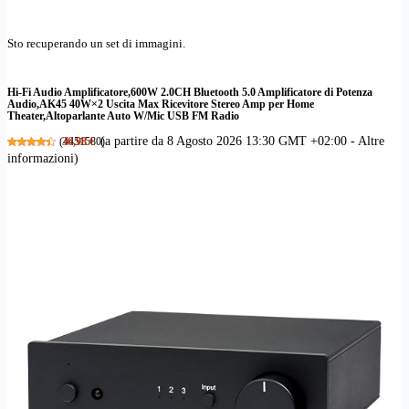
Sto recuperando un set di immagini.
Hi-Fi Audio Amplificatore,600W 2.0CH Bluetooth 5.0 Amplificatore di Potenza
Audio,AK45 40W×2 Uscita Max Ricevitore Stereo Amp per Home
Theater,Altoparlante Auto W/Mic USB FM Radio
(a partire da 8 Agosto 2026 13:30 GMT +02:00 -
Altre
(
36,98 €
4451580
)
informazioni
)