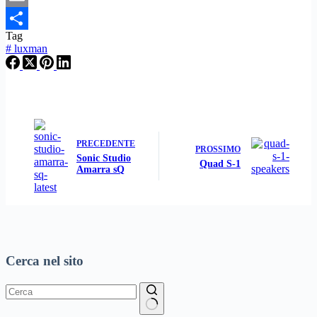
Wish
Email
Tag
List
Condividi
#
luxman
PRECEDENTE
PROSSIMO
Sonic Studio
Quad S-1
Amarra sQ
Cerca nel sito