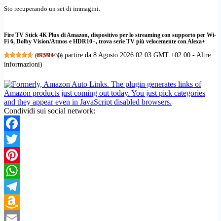
Sto recuperando un set di immagini.
Fire TV Stick 4K Plus di Amazon, dispositivo per lo streaming con supporto per Wi-
Fi 6, Dolby Vision/Atmos e HDR10+, trova serie TV più velocemente con Alexa+
(a partire da 8 Agosto 2026 02:03 GMT +02:00 -
Altre
(
69,99 €
47538930
)
informazioni
)
Condividi sui social network:
Facebook
Twitter
Pinterest
WhatsApp
Telegram
Amazon