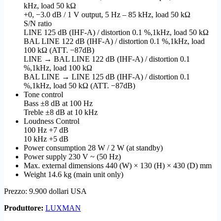
kHz, load 50 kΩ
+0, −3.0 dB / 1 V output, 5 Hz – 85 kHz, load 50 kΩ
S/N ratio
LINE 125 dB (IHF-A) / distortion 0.1 %,1kHz, load 50 kΩ
BAL LINE 122 dB (IHF-A) / distortion 0.1 %,1kHz, load
100 kΩ (ATT. −87dB)
LINE → BAL LINE 122 dB (IHF-A) / distortion 0.1
%,1kHz, load 100 kΩ
BAL LINE → LINE 125 dB (IHF-A) / distortion 0.1
%,1kHz, load 50 kΩ (ATT. −87dB)
Tone control
Bass ±8 dB at 100 Hz
Treble ±8 dB at 10 kHz
Loudness Control
100 Hz +7 dB
10 kHz +5 dB
Power consumption 28 W / 2 W (at standby)
Power supply 230 V ~ (50 Hz)
Max. external dimensions 440 (W) × 130 (H) × 430 (D) mm
Weight 14.6 kg (main unit only)
Prezzo: 9.900 dollari USA
Produttore:
LUXMAN