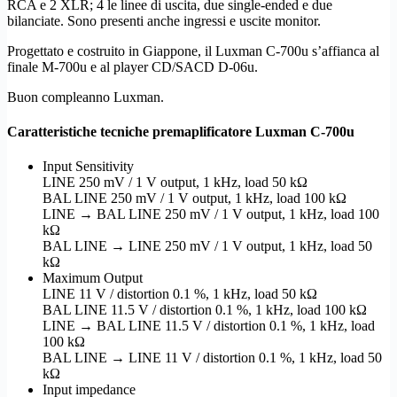
RCA e 2 XLR; 4 le linee di uscita, due single-ended e due
bilanciate. Sono presenti anche ingressi e uscite monitor.
Progettato e costruito in Giappone, il Luxman C-700u s’affianca al
finale M-700u e al player CD/SACD D-06u.
Buon compleanno Luxman.
Caratteristiche tecniche premaplificatore Luxman C-700u
Input Sensitivity
LINE 250 mV / 1 V output, 1 kHz, load 50 kΩ
BAL LINE 250 mV / 1 V output, 1 kHz, load 100 kΩ
LINE → BAL LINE 250 mV / 1 V output, 1 kHz, load 100
kΩ
BAL LINE → LINE 250 mV / 1 V output, 1 kHz, load 50
kΩ
Maximum Output
LINE 11 V / distortion 0.1 %, 1 kHz, load 50 kΩ
BAL LINE 11.5 V / distortion 0.1 %, 1 kHz, load 100 kΩ
LINE → BAL LINE 11.5 V / distortion 0.1 %, 1 kHz, load
100 kΩ
BAL LINE → LINE 11 V / distortion 0.1 %, 1 kHz, load 50
kΩ
Input impedance