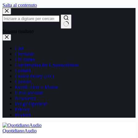
Salta al contenuto
Nessun risultato
Cart
Checkout
Chi siamo
Confirmation for Unsubscribtion
Contatti
Cookie Policy (UE)
Cookies
Eventi, Fiere e Mostre
Il mio account
Newsletter
Per gli Operatori
Privacy
Prodotti
QuotidianoAudio