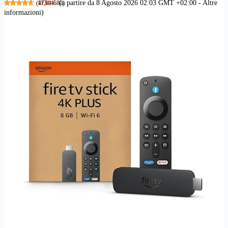
(a partire da 8 Agosto 2026 02:03 GMT +02:00 -
Altre
(
11,04 €
47514580
)
informazioni
)