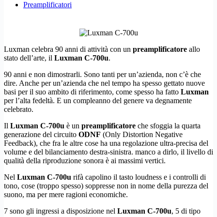
Preamplificatori
Luxman celebra 90 anni di attività con un
preamplificatore
allo
stato dell’arte, il
Luxman C-700u
.
90 anni e non dimostrarli. Sono tanti per un’azienda, non c’è che
dire. Anche per un’azienda che nel tempo ha spesso gettato nuove
basi per il suo ambito di riferimento, come spesso ha fatto
Luxman
per l’alta fedeltà. E un compleanno del genere va degnamente
celebrato.
Il
Luxman C-700u
è un
preamplificatore
che sfoggia la quarta
generazione del circuito
ODNF
(Only Distortion Negative
Feedback), che fra le altre cose ha una regolazione ultra-precisa del
volume e del bilanciamento destra-sinistra. manco a dirlo, il livello di
qualità della riproduzione sonora è ai massimi vertici.
Nel
Luxman C-700u
rifà capolino il tasto loudness e i controlli di
tono, cose (troppo spesso) soppresse non in nome della purezza del
suono, ma per mere ragioni economiche.
7 sono gli ingressi a disposizione nel
Luxman C-700u
, 5 di tipo