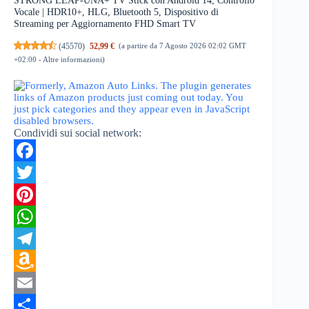
STRONG LEAP-UNA+ TV Stick con Android 14, Controllo
Vocale | HDR10+, HLG, Bluetooth 5, Dispositivo di
Streaming per Aggiornamento FHD Smart TV
(
45570
)
52,99 €
(a partire da 7 Agosto 2026 02:02 GMT
+02:00 -
Altre informazioni
)
Condividi sui social network:
F
a
T
c
w
P
e
i
i
W
b
t
n
h
T
o
t
t
a
e
A
o
e
e
t
l
m
E