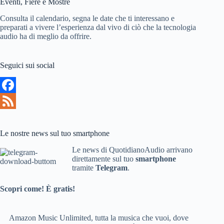
Eventi, Fiere e Mostre
Consulta il calendario, segna le date che ti interessano e
preparati a vivere l’esperienza dal vivo di ciò che la tecnologia
audio ha di meglio da offrire.
Seguici sui social
F
a
F
c
e
Le nostre news sul tuo smartphone
e
e
Le news di QuotidianoAudio arrivano
direttamente sul tuo
smartphone
b
d
tramite
Telegram
.
o
Scopri come! È gratis!
o
k
Amazon Music Unlimited, tutta la musica che vuoi, dove