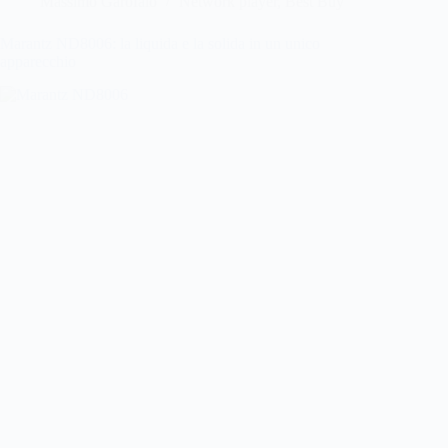
Massimo Garofalo
Network player
,
Best Buy
Marantz ND8006: la liquida e la solida in un unico
apparecchio