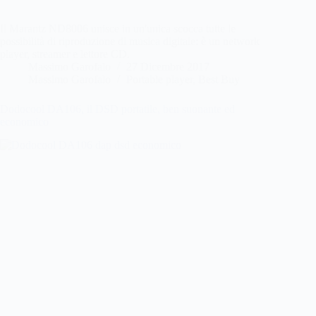
Il Marantz ND8006 unisce in un'unica scocca tutte le
possibilità di riproduzione di musica digitale: è un network
player, streamer e lettore CD.
Massimo Garofalo
27 Dicembre 2017
Massimo Garofalo
Portable player
,
Best Buy
Dodocool DA106, il DSD portatile, ben suonante ed
economico