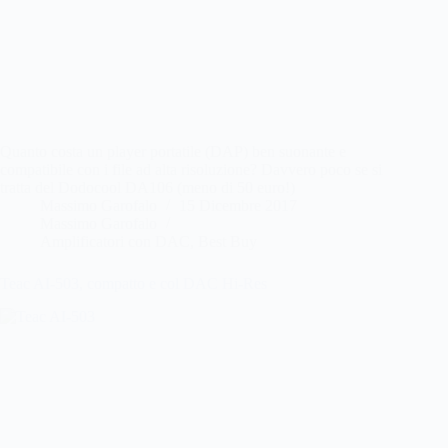
Quanto costa un player portatile (DAP) ben suonante e
compatibile con i file ad alta risoluzione? Davvero poco se si
tratta del Dodocool DA106 (meno di 50 euro!)
Massimo Garofalo
15 Dicembre 2017
Massimo Garofalo
Amplificatori con DAC
,
Best Buy
Teac AI-503, compatto e col DAC Hi-Res