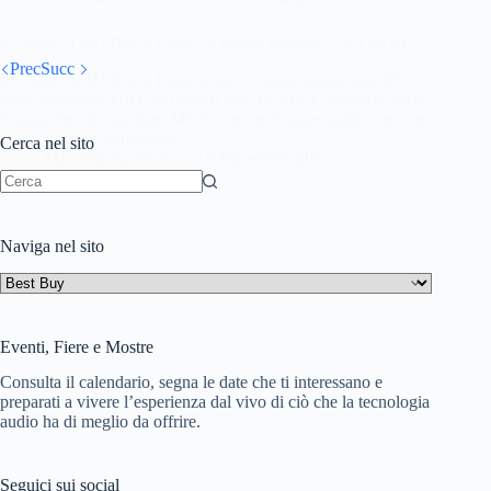
iFi Nano iDSD Black Label, la nuova versione è col MQA
Prec
Succ
iFi Nano iDSD Black Label è una versione aggiornata del
quasi omonimo DAC di quattro anni fa. Fra le migliorie anche
il supporto allo standard MQA, mentre rimane intatto il prezzo
piacevolmente contenuto.
Cerca nel sito
Massimo Garofalo
13 Novembre 2017
Nessun
risultato
Naviga nel sito
Naviga
nel
sito
Eventi, Fiere e Mostre
Consulta il calendario, segna le date che ti interessano e
preparati a vivere l’esperienza dal vivo di ciò che la tecnologia
audio ha di meglio da offrire.
Seguici sui social