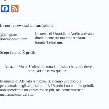
Fa
Fe
ce
ed
bo
Le nostre news sul tuo smartphone
ok
Le news di QuotidianoAudio arrivano
direttamente sul tuo
smartphone
tramite
Telegram
.
Scopri come! È gratis!
Amazon Music Unlimited, tutta la musica che vuoi, dove
vuoi, ad altissima qualità!
In qualità di Affiliato Amazon, riceviamo una piccola
percentuale dagli acquisti idonei. Usando i nostri link, quindi,
non spenderete un centesimo in più, ma contribuirete al
mantenimento del sito.