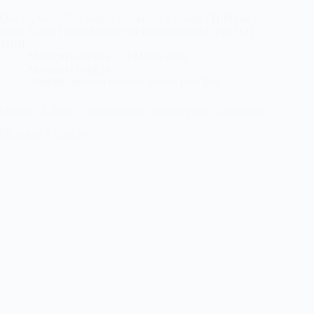
Qualità, versatilità, prezzo contenuto: è questa l’HiFi che ci
piace. Come l’amplificatore per cuffia con DAC FIIO Q1
MKII.
Massimo Garofalo
9 Marzo 2018
Massimo Garofalo
Amplificatori con network player
,
Best Buy
Onkyo TX-8250, l’amplificatore / streamer con Chromecast