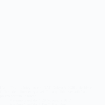
L'amplificatore integrato con DAC Onkyo A-9050 arricchisce
l'offerta della linea entry-level. Tanta qualità e versatilità a un
prezzo per tutte le tasche.
Massimo Garofalo
20 Novembre 2017
Massimo Garofalo
DAC
,
Best Buy