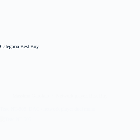
Categoria
Best Buy
Massimo Garofalo
Network player
,
Best Buy
Teac NT-505, DAC / network player dual mono