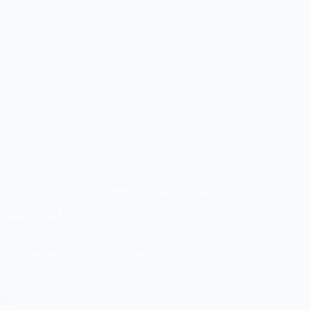
Il produttore tedesco ha presentato le nuove Canton GLE
496.2, casse acustiche attive da pavimento e con connessioni
senza fili. Per chi vuol fare sul serio… senza troppe
complicazioni.
Massimo Garofalo
28 Febbraio 2018
Massimo Garofalo
Sistemi stereo
,
Best Buy
Naim Audio Uniti Nova, l’all-in-one audiophile