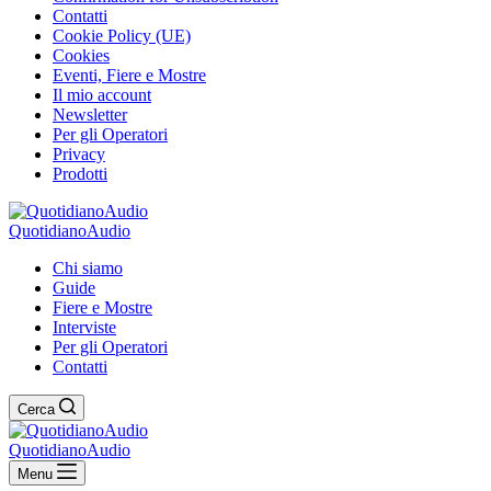
Contatti
Cookie Policy (UE)
Cookies
Eventi, Fiere e Mostre
Il mio account
Newsletter
Per gli Operatori
Privacy
Prodotti
QuotidianoAudio
Chi siamo
Guide
Fiere e Mostre
Interviste
Per gli Operatori
Contatti
Cerca
QuotidianoAudio
Menu