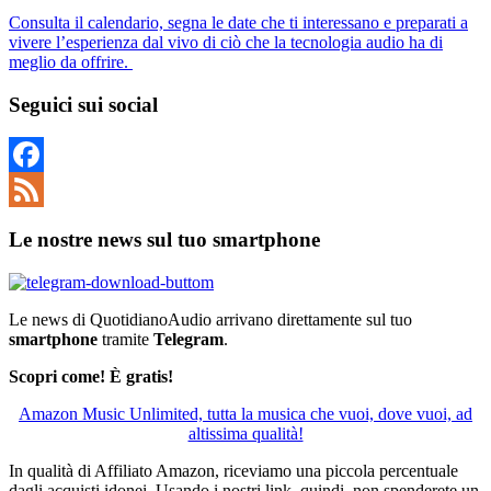
Consulta il calendario, segna le date che ti interessano e preparati a
vivere l’esperienza dal vivo di ciò che la tecnologia audio ha di
meglio da offrire.
Seguici sui social
Facebook
Feed
Le nostre news sul tuo smartphone
Le news di QuotidianoAudio arrivano direttamente sul tuo
smartphone
tramite
Telegram
.
Scopri come! È gratis!
Amazon Music Unlimited, tutta la musica che vuoi, dove vuoi, ad
altissima qualità!
In qualità di Affiliato Amazon, riceviamo una piccola percentuale
dagli acquisti idonei. Usando i nostri link, quindi, non spenderete un